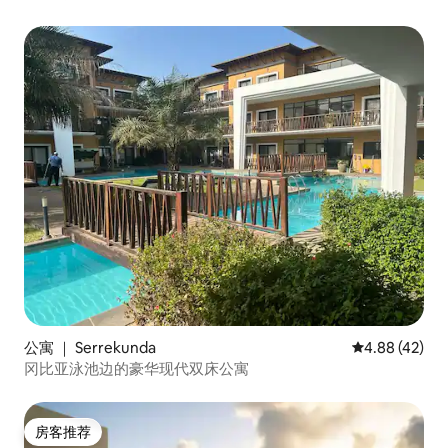
公寓 ｜ Serrekunda
平均评分 4.8
4.88 (42)
冈比亚泳池边的豪华现代双床公寓
房客推荐
房客推荐