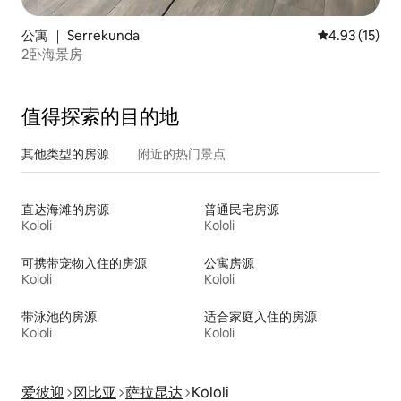
公寓 ｜ Serrekunda
平均评分 4.9
4.93 (15)
2卧海景房
值得探索的目的地
其他类型的房源
附近的热门景点
直达海滩的房源
普通民宅房源
Kololi
Kololi
可携带宠物入住的房源
公寓房源
Kololi
Kololi
带泳池的房源
适合家庭入住的房源
Kololi
Kololi
爱彼迎
冈比亚
萨拉昆达
Kololi