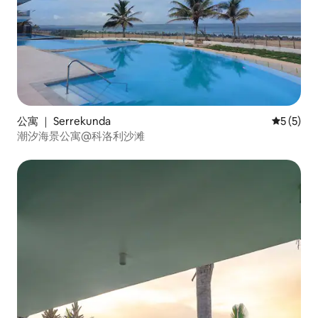
公寓 ｜ Serrekunda
平均评分 
5 (5)
潮汐海景公寓@科洛利沙滩