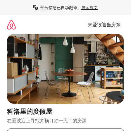
跳
部分信息已自动翻译。
显示原文
至
内
容
来爱彼迎当房东
科洛里的度假屋
在爱彼迎上寻找并预订独一无二的房源