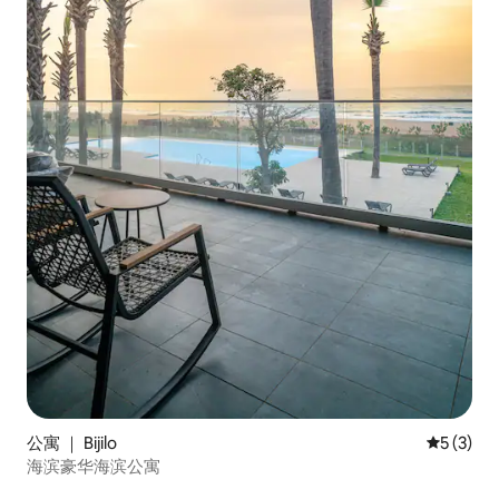
公寓 ｜ Bijilo
平均评分 
5 (3)
海滨豪华海滨公寓