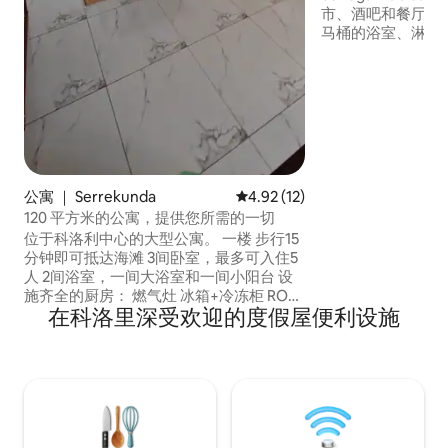
市、酒吧和餐厅 4间带双人床的卧室、带
马桶的浴室、淋浴
调。 客厅配有电视、风扇和沙发。餐厅配
有椅子、桌子和风
炊具、烤面包机和
游泳池、BBC、
阳伞、庇护所、桌椅
池维护、水费 以职
能和发电机备用！
公寓 ｜ Serrekunda
平均评分 4.92 分（满分 5 分），
4.92 (12)
120 平方米的公寓，提供您所需的一切
位于科洛利中心的大型公寓。 一楼 步行15
分钟即可抵达海滩 3间卧室，最多可入住5
人 2间浴室，一间大浴室和一间小阳台 设
施齐全的厨房： 燃气灶 冰箱+冷冻柜 RO
在科洛里深受欢迎的度假屋便利设施
净水器系统 空气炸锅/搅拌机/咖啡机/... 带
热水淋浴的卫生间（第二个淋浴间仅提供
冷水） 可提供无线网络（速度不快！如需
高速网络 -> 购买速度良好的Africell 4G+
SIM卡） 如果您有任何疑问，Fatou是您的
当地房东。 如果您愿意，她会提供导游服
务->问她！