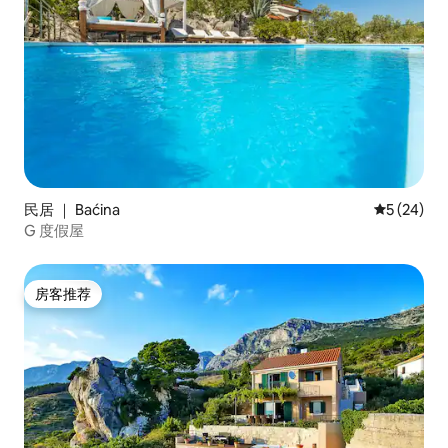
民居 ｜ Baćina
平均评分 5
5 (24)
G 度假屋
房客推荐
房客推荐