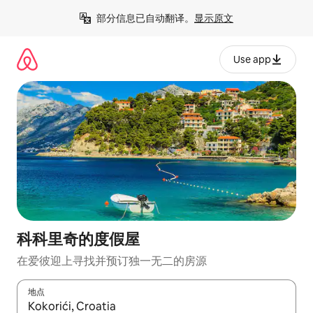
跳
部分信息已自动翻译。
显示原文
至
内
容
Use app
科科里奇的度假屋
在爱彼迎上寻找并预订独一无二的房源
地点
如有搜索结果，请使用上下方向键查看，或通过点击或滑动手势浏