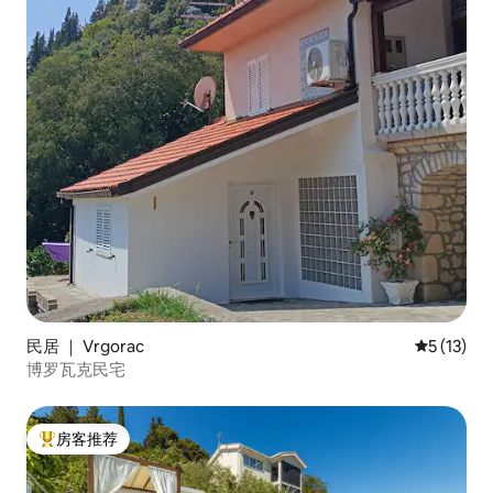
民居 ｜ Vrgorac
平均评分 5
5 (13)
博罗瓦克民宅
房客推荐
热门「房客推荐」