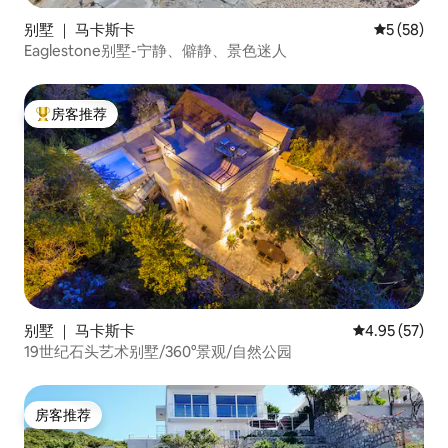
别墅 ｜ 马卡斯卡
平均评分 5
5 (58)
Eaglestone别墅-宁静、僻静、景色迷人
房客推荐
热门「房客推荐」
别墅 ｜ 马卡斯卡
平均评分 4.9
4.95 (57)
19世纪石头艺术别墅/360°景观/自然公园
房客推荐
房客推荐