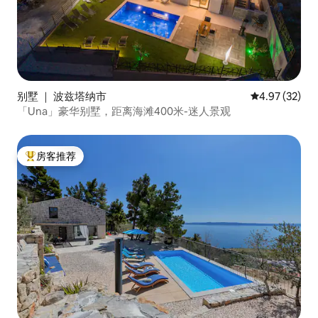
别墅 ｜ 波兹塔纳市
平均评分 4.9
4.97 (32)
「Una」豪华别墅，距离海滩400米-迷人景观
房客推荐
热门「房客推荐」