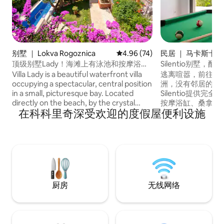
别墅 ｜ Lokva Rogoznica
平均评分 4.96 分（满分 5 分），
4.96 (74)
民居 ｜ 马卡斯卡
顶级别墅Lady！海滩上有泳池和按摩浴
Silentio别墅
缸！
桑拿房
Villa Lady is a beautiful waterfront villa
逃离喧嚣，前往被
occupying a spectacular, central position
洲，没有邻居的房屋打
in a small, picturesque bay. Located
Silentio提供
directly on the beach, by the crystal
按摩浴缸、桑拿房
在科科里奇深受欢迎的度假屋便利设施
clean Adriatic, and surrounded by
常适合家庭和宠物
magnificent gardens with lemon trees
里维埃拉（Makarsk
and gorgeous boungavilleas the villa
斯普利特（Split
offers an unforgettable holiday
（Dubrovnik
experience. A brand new pool and
僻静，又可轻松前
jacuzzi directly by the beach will help you
的地。
completely relax both your mind and
your body.
厨房
无线网络