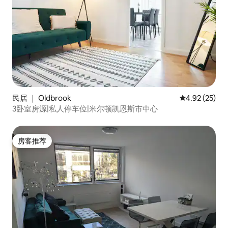
民居 ｜ Oldbrook
平均评分 4.9
4.92 (25)
3卧室房源|私人停车位|米尔顿凯恩斯市中心
房客推荐
房客推荐