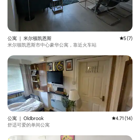
公寓 ｜ 米尔顿凯恩斯
平均评分 
5 (7)
米尔顿凯恩斯市中心豪华公寓，靠近火车站
公寓 ｜ Oldbrook
平均评分 4.7
4.71 (14)
舒适可爱的单间公寓