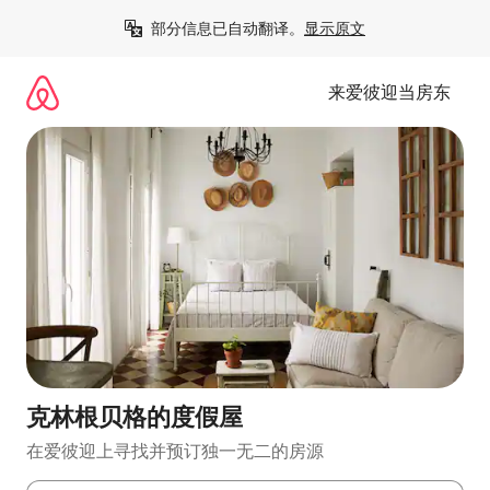
跳
部分信息已自动翻译。
显示原文
至
内
容
来爱彼迎当房东
克林根贝格的度假屋
在爱彼迎上寻找并预订独一无二的房源