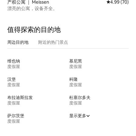
产权公寓 ｜ Meissen
平均评分 4.99
4.99 (70)
漂亮的公寓，设备齐全。
值得探索的目的地
周边目的地
附近的热门景点
维也纳
慕尼黑
度假屋
度假屋
汉堡
科隆
度假屋
度假屋
布拉迪斯拉发
杜塞尔多夫
度假屋
度假屋
萨尔茨堡
显示更多
度假屋