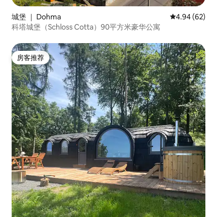
城堡 ｜ Dohma
平均评分 4.94
4.94 (62)
科塔城堡（Schloss Cotta）90平方米豪华公寓
房客推荐
房客推荐