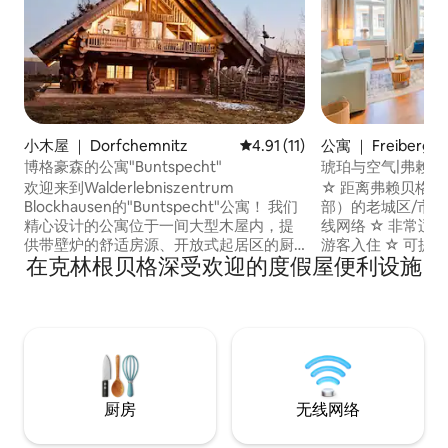
小木屋 ｜ Dorfchemnitz
平均评分 4.91 分（满分 5 分），
4.91 (11)
公寓 ｜ Freiberg
博格豪森的公寓"Buntspecht"
琥珀与空气|弗赖
欢迎来到Walderlebniszentrum
☆ 距离弗赖贝格（F
Blockhausen的"Buntspecht"公寓！ 我们
部）的老城区/市中心
精心设计的公寓位于一间大型木屋内，提
线网络 ☆ 非常适
供带壁炉的舒适房源、开放式起居区的厨
游客入住 ☆ 可提
在克林根贝格深受欢迎的度假屋便利设施
房和画廊卧室。 周围环绕着艾尔茨山脉，
Nespresso咖啡
您可以欣赏纯净的自然风光。 不到30分钟
能电视，可观看Zat
即可抵达滑雪度假村和塞芬玩具村。 弗赖
个设计时尚的房间 
贝格市（Freiberg）在第二次降临节（2nd
上用品 ☆ 浴缸，
Advent）期间举办历史悠久的山区游行，
于市中心，但非常安
美丽的德累斯顿（Dresden）也值得一
良好的室内空间
游。
厨房
无线网络