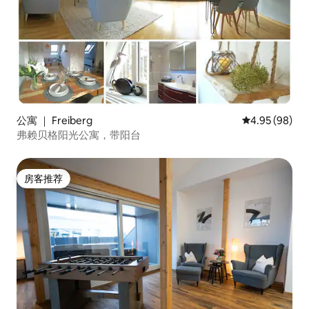
公寓 ｜ Freiberg
平均评分 4.95
4.95 (98)
弗赖贝格阳光公寓，带阳台
房客推荐
房客推荐