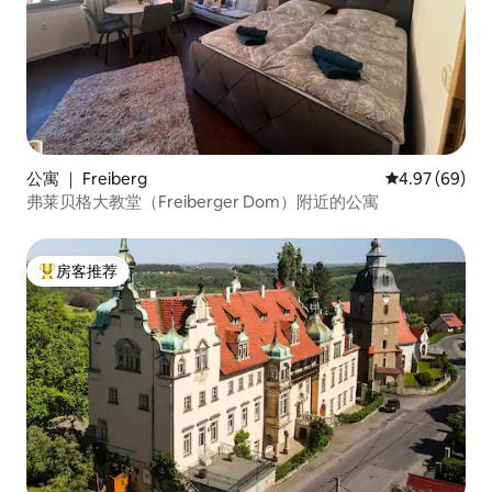
公寓 ｜ Freiberg
平均评分 4.97
4.97 (69)
弗莱贝格大教堂（Freiberger Dom）附近的公寓
房客推荐
热门「房客推荐」