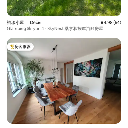
袖珍小屋 ｜ Děčín
平均评分 4.98
4.98 (54)
Glamping Skrytin 4 - SkyNest 桑拿和按摩浴缸房屋
房客推荐
热门「房客推荐」