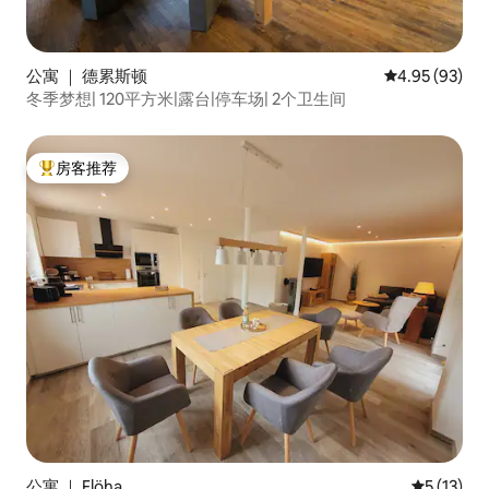
公寓 ｜ 德累斯顿
平均评分 4.95
4.95 (93)
冬季梦想| 120平方米|露台|停车场| 2个卫生间
房客推荐
热门「房客推荐」
公寓 ｜ Flöha
平均评分 5
5 (13)