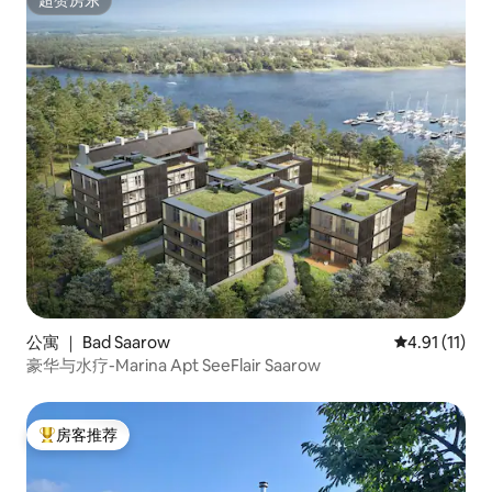
超赞房东
公寓 ｜ Bad Saarow
平均评分 4.9
4.91 (11)
豪华与水疗-Marina Apt SeeFlair Saarow
房客推荐
热门「房客推荐」