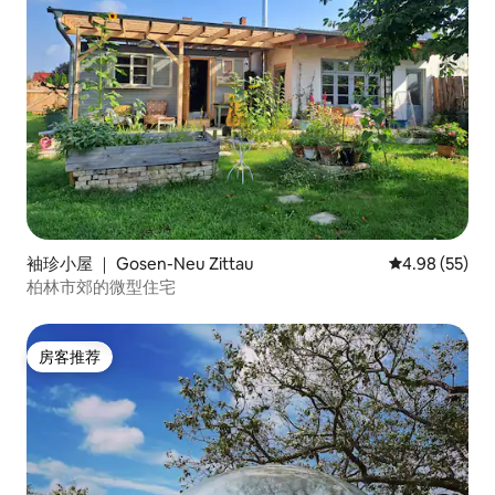
袖珍小屋 ｜ Gosen-Neu Zittau
平均评分 4.98
4.98 (55)
柏林市郊的微型住宅
房客推荐
房客推荐