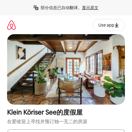
跳
部分信息已自动翻译。
显示原文
至
内
容
Use app
Klein Köriser See的度假屋
在爱彼迎上寻找并预订独一无二的房源