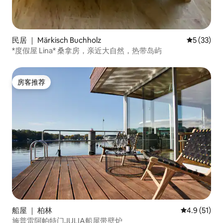
民居 ｜ Märkisch Buchholz
平均评分 5
5 (33)
*度假屋 Lina* 桑拿房，亲近大自然，热带岛屿
房客推荐
房客推荐
船屋 ｜ 柏林
平均评分 4.
4.9 (51)
施普雷阿帕特门JULIA船屋带壁炉