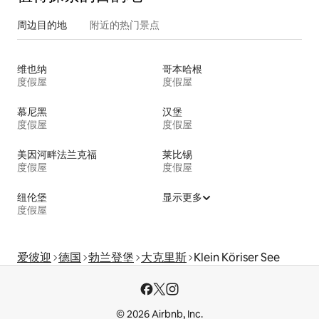
周边目的地
附近的热门景点
维也纳
哥本哈根
度假屋
度假屋
慕尼黑
汉堡
度假屋
度假屋
美因河畔法兰克福
莱比锡
度假屋
度假屋
纽伦堡
显示更多
度假屋
爱彼迎
德国
勃兰登堡
大克里斯
Klein Köriser See
© 2026 Airbnb, Inc.