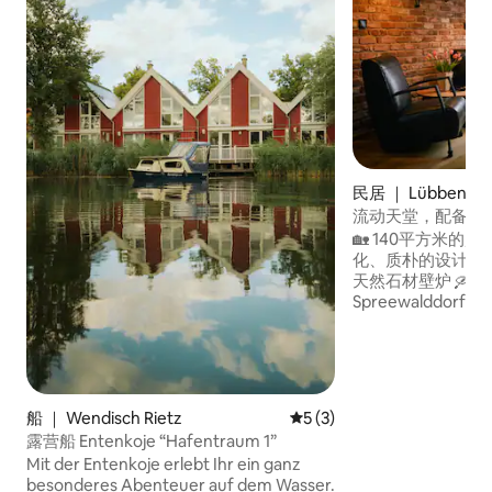
民居 ｜ Lübbenau
流动天堂，配备私人
🏡 140平方米
化、质朴的设计 
天然石材壁炉 🛶 
Spreewalddo
静位置 ✨ 非常适
和行家入住 在我们田园诗般的度假屋中享
受度假时光——放
呼吸。 我们的桑拿房是真正的健康绿洲，
配有壁炉和舒适的
船 ｜ Wendisch Rietz
平均评分 5 分（满分 5 分）
5 (3)
加，需额外收费。
露营船 Entenkoje “Hafentraum 1”
Mit der Entenkoje erlebt Ihr ein ganz
besonderes Abenteuer auf dem Wasser.