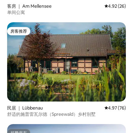
客房 ｜ Am Mellensee
平均评分 4.92
4.92 (26)
单间公寓
房客推荐
房客推荐
民居 ｜ Lübbenau
平均评分 4.97
4.97 (76)
舒适的施普雷瓦尔德（Spreewald）乡村别墅
超赞房东