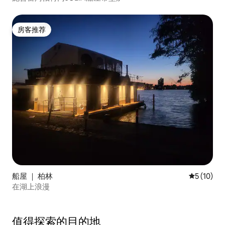
房客推荐
房客推荐
船屋 ｜ 柏林
平均评分 5
5 (10)
在湖上浪漫
值得探索的目的地