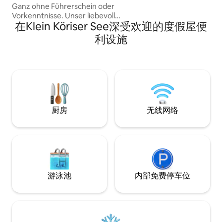
Ganz ohne Führerschein oder
Vorkenntnisse. Unser liebevoll
在Klein Köriser See深受欢迎的度假屋便
ausgestattetes Campingboot ist
kinderleicht zu steuern und macht euch
利设施
sofort zu Kapitänen eurer eigenen
kleinen Auszeit. Euer schwimmendes
Camp wird vollständig mit Solarenergie
betrieben. Ihr seid also nicht nur frei
unterwegs, sondern auch nachhaltig.
厨房
无线网络
游泳池
内部免费停车位