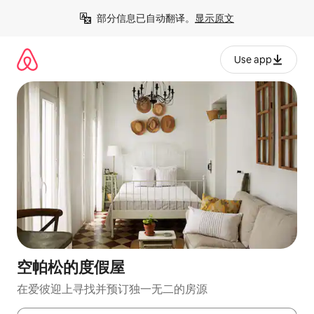
跳
部分信息已自动翻译。
显示原文
至
内
容
Use app
空帕松的度假屋
在爱彼迎上寻找并预订独一无二的房源