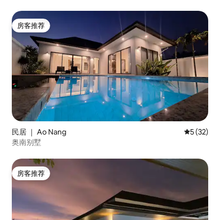
房客推荐
房客推荐
民居 ｜ Ao Nang
平均评分 5
5 (32)
奥南别墅
房客推荐
房客推荐