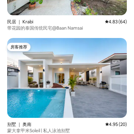
民居 ｜ Krabi
平均评分 4.83
4.83 (64)
带花园的泰国传统民宅@Baan Namsai
房客推荐
房客推荐
别墅 ｜ 奥南
平均评分 4.95
4.95 (20)
蒙大拿甲米Soleil | 私人泳池别墅