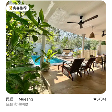
房客推荐
热门「房客推荐」
民居 ｜ Mueang
平均评分 5
5 (34)
班帕泳池别墅