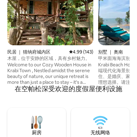
民居 ｜ 猜纳府城内区
平均评分 4.99 分（满分 5 分），共
4.99 (143)
别墅 ｜ 奥南
木屋，位于安静的区域，具有乡村魅力。
甲米面海海滨别墅
Welcome to our Cozy Wooden House in
Krabi Beach Ho
Krabi Town , Nestled amidst the serene
端现代化海景别墅房 
beauty of nature, our unique retreat is
住、是婚庆、家庭
more than just a place to stay – it's a
理想选择。请注意
在空帕松深受欢迎的度假屋便利设施
warm and welcoming haven that feels
住。 如果预订客人
like home. Our handcrafted house is a
纳2个人,使用现有
labor of love, designed and built by me
THB1170。 别墅拥有环境优美的开放式庭
and my dad. The use of natural wood
院,庭院内设有可
throughout reflects our commitment to
和椅子。别墅内有
creating an inviting and comfortable
带有舒适的沙发、
environment .
视节目的大屏电视
现代化风格设备齐
厨房
无线网络
间带有独立浴室的