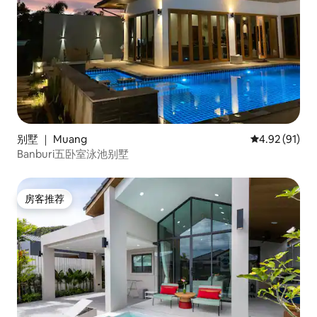
别墅 ｜ Muang
平均评分 4.9
4.92 (91)
Banburi五卧室泳池别墅
房客推荐
房客推荐