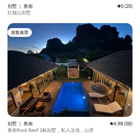
别墅 ｜ 奥南
平均评分 5
5 (25)
红颊山别墅
房客推荐
房客推荐
别墅 ｜ 奥南
平均评分 4.98
4.98 (58)
奥南Rock Reef 2栋别墅，私人泳池，山景