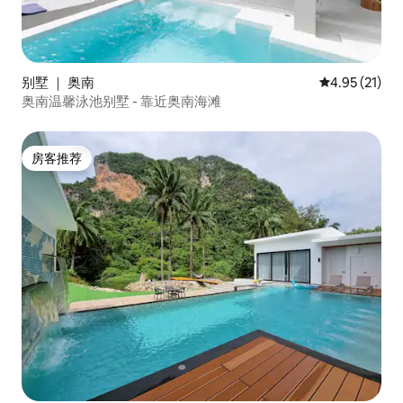
别墅 ｜ 奥南
平均评分 4.9
4.95 (21)
奥南温馨泳池别墅 - 靠近奥南海滩
房客推荐
房客推荐