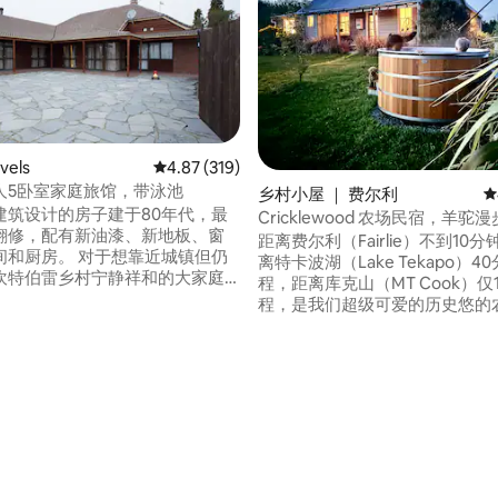
vels
平均评分 4.87 分（满分 5 分），共 319 条评价
4.87 (319)
人5卧室家庭旅馆，带泳池
5 分），共 165 条评价
乡村小屋 ｜ 费尔利
平
建筑设计的房子建于80年代，最
Cricklewood 农场民宿，羊驼
翻修，配有新油漆、新地板、窗
浴缸
距离费尔利（Fairlie）不到10
间和厨房。 对于想靠近城镇但仍
离特卡波湖（Lake Tekapo）4
坎特伯雷乡村宁静祥和的大家庭
程，距离库克山（MT Cook）仅1
说，这里是完美的度假胜地。距
程，是我们超级可爱的历史悠的农
央商务区（ Timaru CBD ）和美
小屋观赏和抚摸我们友好的动物
（ Caroline Bay ） 10分钟车
美丽的热水浴缸中体验新西兰最
角（ Pleasant Point ） 8分
光。 入住期间，我们提供1小时的免费动物
离美丽的杰拉尔丁（ Geraldine
之旅，您将参观我们的一些友好
车程，距离泰卡波（ Tekapo ）
括用奶瓶喂养我们的宠物羊羔（8
小时车程
月）、羊🦙驼漫步以及我们友好
猫、狗和鸡 🥰