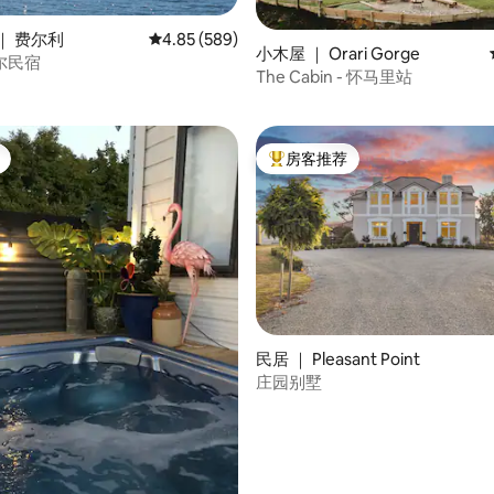
｜ 费尔利
平均评分 4.85 分（满分 5 分），共 589 条评价
4.85 (589)
小木屋 ｜ Orari Gorge
尔民宿
5 分），共 20 条评价
The Cabin - 怀马里站
房客推荐
热门「房客推荐」
民居 ｜ Pleasant Point
庄园别墅
 5 分），共 75 条评价