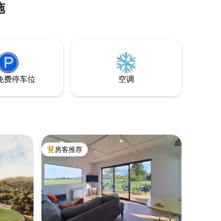
施
观赏山后的日落。 在鸟鸣声中醒来。在我
们的泉水泳池中畅游。 一日游：前往
Tekapo、库克山、桑迪山。距离杰拉尔丁
村8公里。 在大自然的环抱中，与您的伴侣
或闺蜜重新建立联系（提供2张床垫）。 游
戏和书籍、屏幕和无线网络都是免费的。
太棒了！
免费停车位
空调
房客推荐
热门「房客推荐」