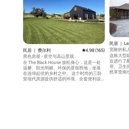
民居 ｜ Le
宽敞的私
民居 ｜ 费尔利
平均评分 4.98 分（满分 
4.98 (165)
这栋大型
黑色房屋 - 星空与高山景观
近进行了
在 The Black House 放松身心，这是一处
帘、卫生
温馨、阳光明媚、环保的度假胜地，坐落
然享受南
在连绵起伏的乡村之中。 这个时尚的三卧
或团体来
室现代房源提供舒适的环境、全套便利设
离蒂马鲁中
施以及多布森山和高山的壮丽景色。 步行
丽的卡罗琳湾
即可抵达奥普哈湖（Lake Opuha），或探
程，距离普莱森
索附近的费尔利镇（Fairlie）和蒂卡波湖
钟车程，距
（Lake Tekapo）。 在举世闻名的黑暗天
） 25分钟
空下泡在室外浴池中，是观星留下难忘回
仅一个多
忆的完美之选。 非常适合浪漫、宁静的度
假或家庭探险，拥有宽敞的开阔场地，可
供放松身心、相伴相依。