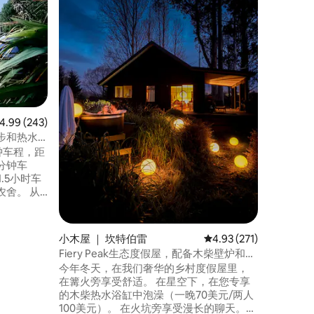
温馨舒适
元，配备
园。您将
位。我们
navm
程，距离皇后
雪场仅1
小时车程。 距离库克山（Aoraki 
Cook
均评分 4.99 分（满分 5 分），共 243 条评价
4.99 (243)
（Teka
漫步和热水
分钟车程，距
0分钟车
.5小时车
舍。 从
，在我们
好的星
小木屋 ｜ 坎特伯雷
平均评分 4.93 分（满分 
4.93 (271)
动物，包
Fiery Peak生态度假屋，配备木柴壁炉和热
月至12
水浴缸
今年冬天，在我们奢华的乡村度假屋里，
的马、
在篝火旁享受舒适。 在星空下，在您专享
的木柴热水浴缸中泡澡（一晚70美元/两人
100美元）。 在火坑旁享受漫长的聊天。