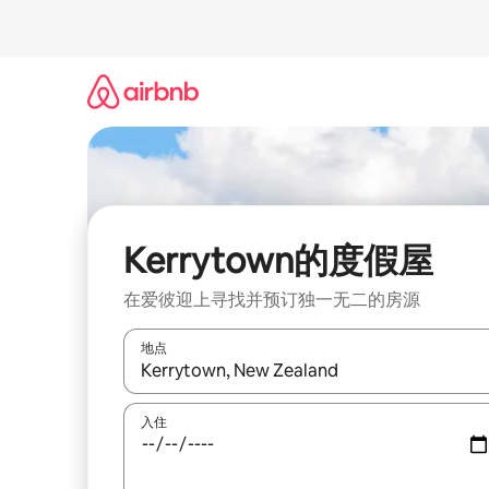
跳
至
内
容
Kerrytown的度假屋
在爱彼迎上寻找并预订独一无二的房源
地点
如有搜索结果，请使用上下方向键查看，或通过点
入住