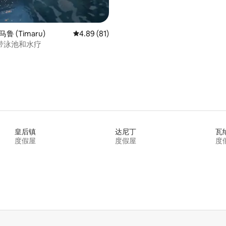
鲁 (Timaru)
平均评分 4.89 分（满分 5 分），共 81 条评价
4.89 (81)
带泳池和水疗
皇后镇
达尼丁
瓦
度假屋
度假屋
度