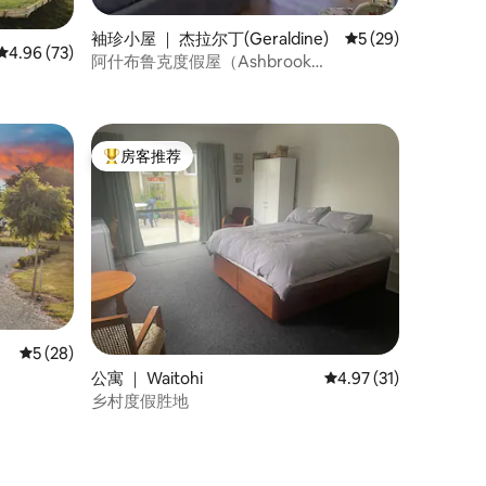
袖珍小屋 ｜ 杰拉尔丁(Geraldine)
平均评分 5 分（满分
5 (29)
平均评分 4.96 分（满分 5 分），共 73 条评价
4.96 (73)
阿什布鲁克度假屋（Ashbrook
Hideaway）
房客推荐
热门「房客推荐」
平均评分 5 分（满分 5 分），共 28 条评价
5 (28)
公寓 ｜ Waitohi
平均评分 4.97 分（满分
4.97 (31)
乡村度假胜地