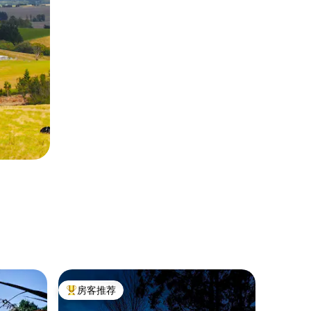
小木屋 ｜ 
房客推荐
房客
热门「房客推荐」
热门「
乡村小木