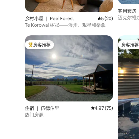
客用套房 
迈克尔维
乡村小屋 ｜ Peel Forest
平均评分 5 分（满分 
5 (20)
Te Korowai 林冠——漫步、观星和桑拿
房客推荐
房客推荐
热门「房客推荐」
房客推荐
住宿 ｜ 伍德伯里
平均评分 4.97 分（满分
4.97 (75)
热门房源