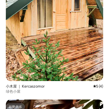
小木屋 ｜ Kercaszomor
平均评分 
5 (4)
绿色小屋
超赞房东
超赞房东