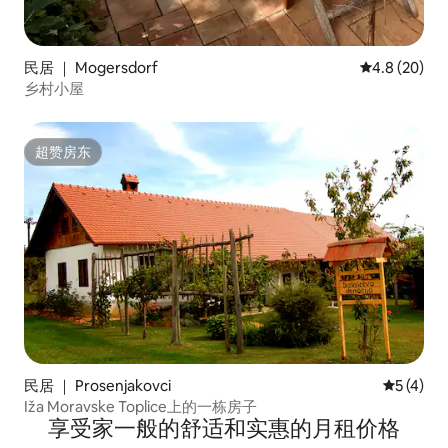
民居 ｜ Mogersdorf
平均评分 4.8
4.8 (20)
乡村小屋
超赞房东
超赞房东
民居 ｜ Prosenjakovci
平均评分 
5 (4)
Iža Moravske Toplice上的一栋房子
享受家一般的舒适和实惠的月租价格