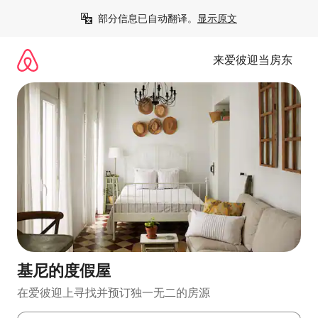
跳
部分信息已自动翻译。
显示原文
至
内
容
来爱彼迎当房东
基尼的度假屋
在爱彼迎上寻找并预订独一无二的房源