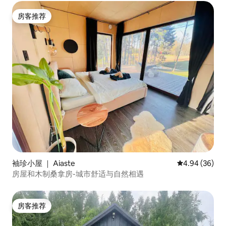
房客推荐
房客推荐
袖珍小屋 ｜ Aiaste
平均评分 4.94
4.94 (36)
房屋和木制桑拿房-城市舒适与自然相遇
房客推荐
房客推荐