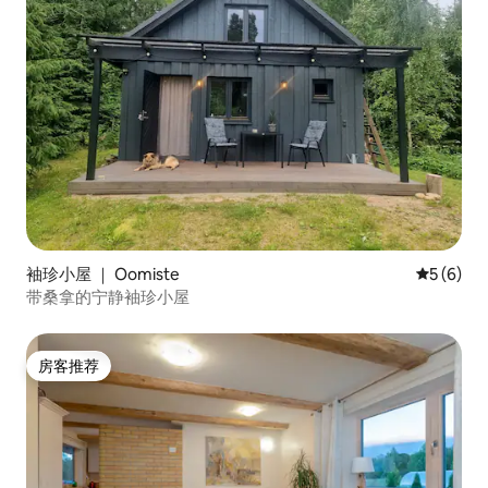
袖珍小屋 ｜ Oomiste
平均评分 
5 (6)
带桑拿的宁静袖珍小屋
房客推荐
房客推荐