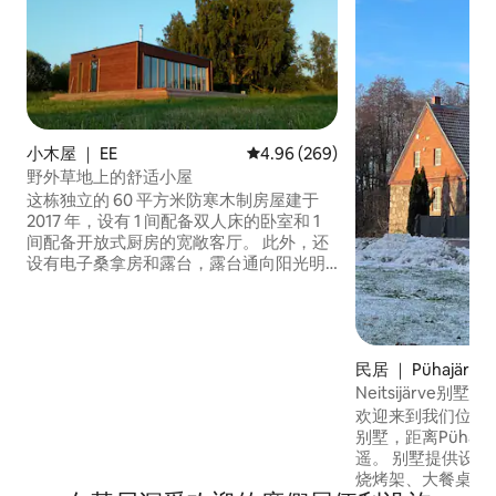
小木屋 ｜ EE
平均评分 4.96 分（满分 5 分），共
4.96 (269)
野外草地上的舒适小屋
这栋独立的 60 平方米防寒木制房屋建于
2017 年，设有 1 间配备双人床的卧室和 1
间配备开放式厨房的宽敞客厅。 此外，还
设有电子桑拿房和露台，露台通向阳光明
媚的南部草地。 自然光线充足，配备空
调、地暖、设备齐全的厨房、桑拿房和 4G
无线网络，让您在一年四季都能享受舒适
放松的入住体验。 有一个22千瓦的电动汽
车充电器可供您使用，由100%可再生电力
民居 ｜ Pühajärve
供电。
Neitsijärve别墅Ote
欢迎来到我们位于
别墅，距离Pühajä
遥。 别墅提供设备齐全的厨房，配备铁板
烧烤架、大餐桌和