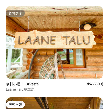
超赞房东
超赞房东
乡村小屋 ｜ Urvaste
平均评分 4.7
4.77 (13)
Laane Talu桑拿房
房客推荐
房客推荐