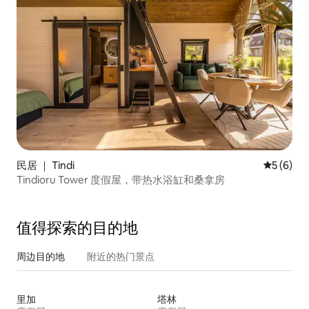
民居 ｜ Tindi
平均评分 
5 (6)
Tindioru Tower 度假屋，带热水浴缸和桑拿房
值得探索的目的地
周边目的地
附近的热门景点
里加
塔林