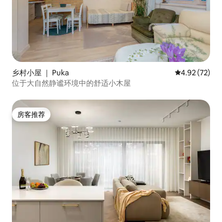
乡村小屋 ｜ Puka
平均评分 4.9
4.92 (72)
位于大自然静谧环境中的舒适小木屋
房客推荐
房客推荐