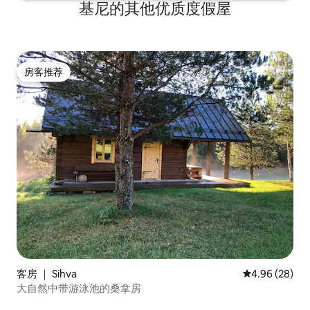
基尼的其他优质度假屋
房客推荐
房客推荐
客房 ｜ Sihva
平均评分 4.96
4.96 (28)
大自然中带游泳池的桑拿房