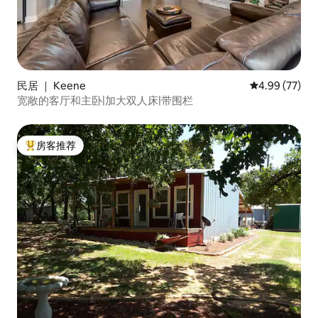
民居 ｜ Keene
平均评分 4.99
4.99 (77)
宽敞的客厅和主卧|加大双人床|带围栏
房客推荐
热门「房客推荐」