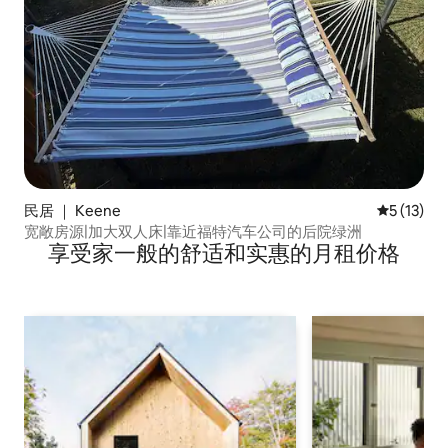
民居 ｜ Keene
平均评分 5
5 (13)
宽敞房源|加大双人床|靠近福特汽车公司的后院绿洲
享受家一般的舒适和实惠的月租价格