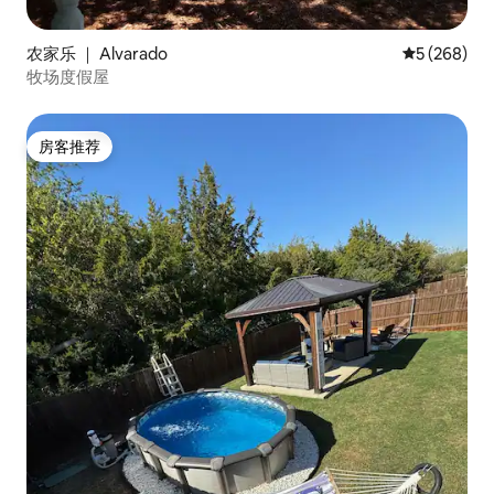
农家乐 ｜ Alvarado
平均评分 5 
5 (268)
牧场度假屋
房客推荐
房客推荐