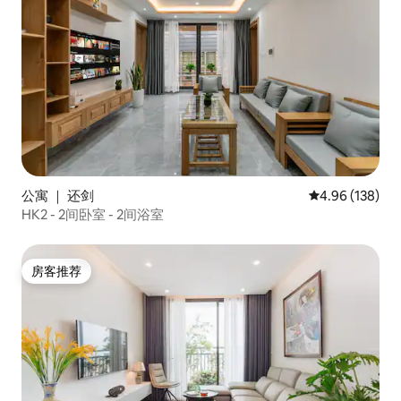
公寓 ｜ 还剑
平均评分 4.96
4.96 (138)
HK2 - 2间卧室 - 2间浴室
房客推荐
房客推荐