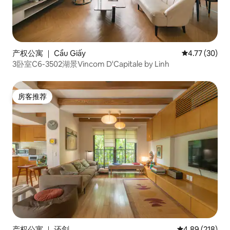
产权公寓 ｜ Cầu Giấy
平均评分 4.7
4.77 (30)
3卧室C6-3502湖景Vincom D'Capitale by Linh
房客推荐
房客推荐
产权公寓 ｜ 还剑
平均评分 4.89
4.89 (218)