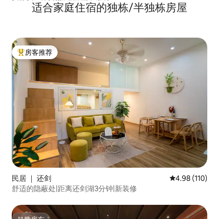
适合家庭住宿的独栋/半独栋房屋
房客推荐
热门「房客推荐」
民居 ｜ 还剑
平均评分 4.98
4.98 (110)
舒适的隐蔽处|距离还剑湖3分钟|新装修