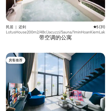
民居 ｜ 还剑
平均评分 5
5 (31)
LotusHouse200m2/4Br/Jacuzzi/Sauna/1minHoanKiemLake
带空调的公寓
房客推荐
房客推荐