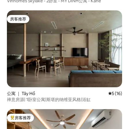
Vinhomes Skylake - 2卧室 - MY DINH公寓 - Kane
房客推荐
房客推荐
公寓 ｜ Tây Hồ
平均评分 5
5 (16)
禅意房源| 1卧室公寓|斯堪的纳维亚风格|浴缸
房客推荐
热门「房客推荐」