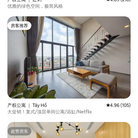
优雅的绿色空间，极简风格
房客推荐
房客推荐
产权公寓 ｜ Tây Hồ
平均评分 4.96
4.96 (105)
大促销！复式/顶层单间公寓/浴缸/Netflix
超赞房东
超赞房东