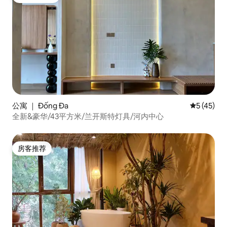
热门「房客推荐」
公寓 ｜ Đống Đa
平均评分 5
5 (45)
全新&豪华/43平方米/兰开斯特灯具/河内中心
房客推荐
房客推荐