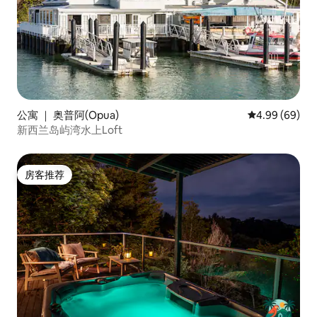
公寓 ｜ 奥普阿(Opua)
平均评分 4.99
4.99 (69)
新西兰岛屿湾水上Loft
房客推荐
房客推荐