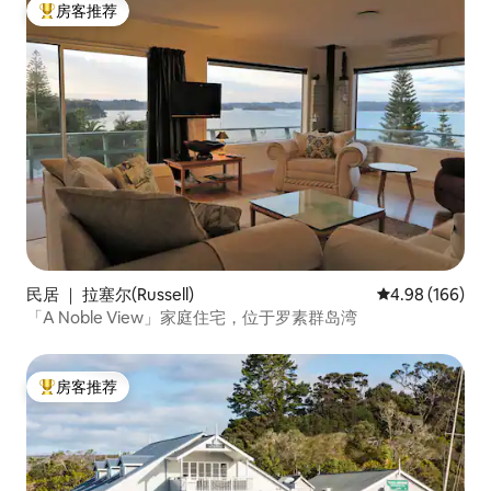
房客推荐
热门「房客推荐」
民居 ｜ 拉塞尔(Russell)
平均评分 4.98
4.98 (166)
「A Noble View」家庭住宅，位于罗素群岛湾
房客推荐
热门「房客推荐」