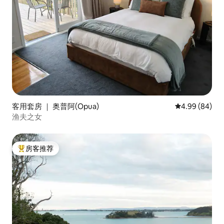
客用套房 ｜ 奥普阿(Opua)
平均评分 4.99
4.99 (84)
渔夫之女
房客推荐
热门「房客推荐」