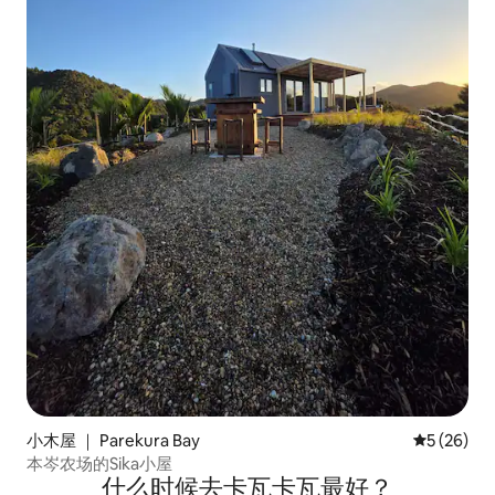
小木屋 ｜ Parekura Bay
平均评分 5
5 (26)
本岑农场的Sika小屋
什么时候去卡瓦卡瓦最好？