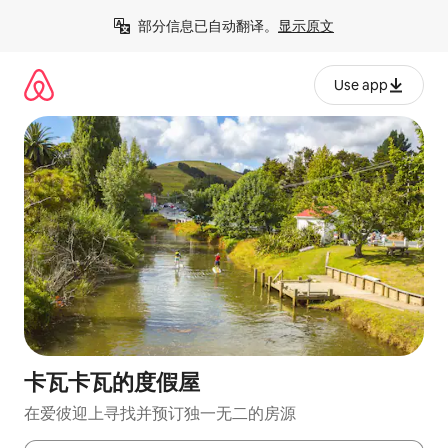
跳
部分信息已自动翻译。
显示原文
至
内
容
Use app
卡瓦卡瓦的度假屋
在爱彼迎上寻找并预订独一无二的房源