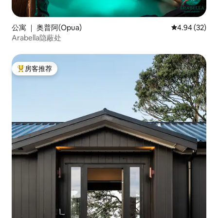
公寓 ｜ 奥普阿(Opua)
平均评分 4.94
4.94 (32)
Arabella隐蔽处
房客推荐
热门「房客推荐」