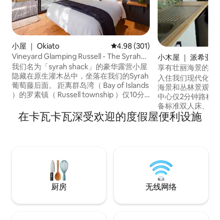
小屋 ｜ Okiato
平均评分 4.98 分（满分 5 分），共
4.98 (301)
Vineyard Glamping Russell - The Syrah
小木屋 ｜ 派希亚（P
Shack
我们名为「syrah shack」的豪华露营小屋
享有壮丽海景的Tui 
隐藏在原生灌木丛中，坐落在我们的Syrah
入住我们现代化的
葡萄藤后面。 距离群岛湾（ Bay of Islands
海景和丛林景观，距
）的罗素镇（ Russell township ）仅10分
中心仅2分钟路程。 房间自然光线充足，
钟路程。 距离小屋1公里处有一个葡萄园、
备标准双人床、双
酒窖门和餐厅。 在我们的生态度假胜地，
在卡瓦卡瓦深受欢迎的度假屋便利设施
微波炉、烤面包机
摆脱您的烦恼，远离电网。 享受超级加大
带10W无线充电功能的
双人床的奢华和户外露营式厨房、热水淋
大日光浴露台家具
浴、堆肥马桶的宁静，最好的是双人户外
的环境，夜间聆听新
浴缸！ ！
的叫声 轻松停船，
人和2名2岁以上儿
厨房
无线网络