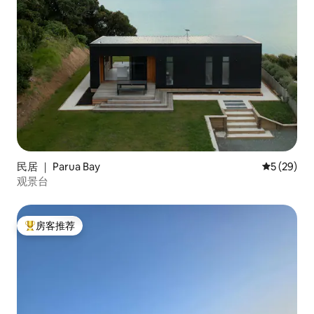
民居 ｜ Parua Bay
平均评分 5
5 (29)
观景台
房客推荐
热门「房客推荐」