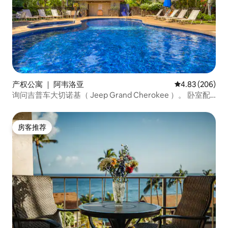
产权公寓 ｜ 阿韦洛亚
平均评分 4.83
4.83 (206)
询问吉普车大切诺基（ Jeep Grand Cherokee ）。 卧室配
备空调！
房客推荐
房客推荐