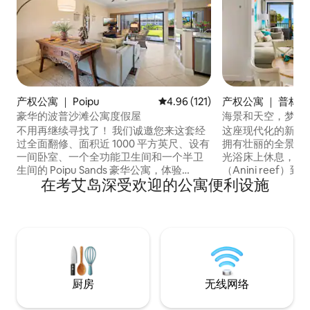
产权公寓 ｜ Poipu
平均评分 4.96 分（满分 5 分），共
4.96 (121)
产权公寓 ｜ 普林
豪华的波普沙滩公寓度假屋
海景和天空，梦幻
不用再继续寻找了！ 我们诚邀您来这套经
这座现代化的新装
过全面翻修、面积近 1000 平方英尺、设有
拥有壮丽的全景海
一间卧室、一个全功能卫生间和一个半卫
光浴床上休息，同
生间的 Poipu Sands 豪华公寓，体验
（Anini reef
在考艾岛深受欢迎的公寓便利设施
“ALOHA”精神。 卧室新增空调，为您提供
（Kilauea Lig
极致的舒适感。 我们的地理位置非常理
说，「这感觉就像
想，毗邻豪华的君悦酒店（Grand Hyatt
他们从这个神奇的
Regency）的美丽场地、沉船海滩
中跃跃涌涌，海浪
（Shipwreck Beach）以及壮观的马哈勒
套罕见的顶层公寓
普遗址（Mahaulepu Heritage）海滨悬崖
从每个房间都可欣
顶步道。 我们的公寓可直接进入海景烧烤
上还可欣赏到著名的
架和附近的恒温泳池。
Hai）。是情侣的
厨房
无线网络