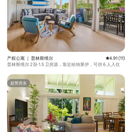
产权公寓 ｜ 普林斯维尔
平均评分 4.9
4.91 (11)
普林斯维尔 2 卧 1.5 卫房源，靠近哈纳莱伊，可供 6 人入住
超赞房东
超赞房东