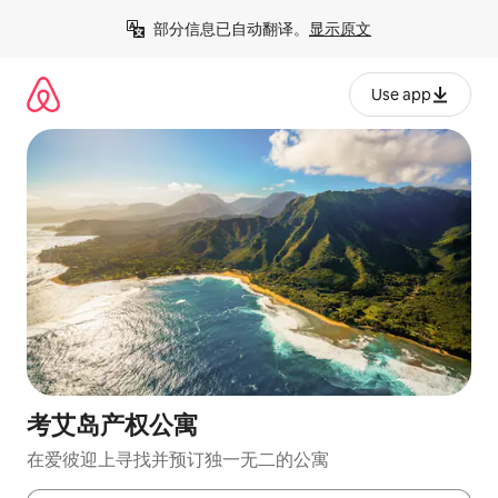
跳
部分信息已自动翻译。
显示原文
至
内
容
Use app
考艾岛产权公寓
在爱彼迎上寻找并预订独一无二的公寓