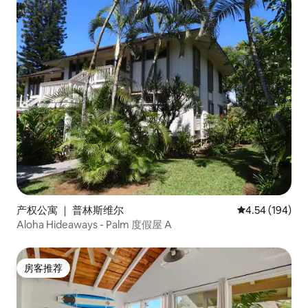
产权公寓 ｜ 普林斯维尔
平均评分 4.54
4.54 (194)
Aloha Hideaways - Palm 度假屋 A
房客推荐
房客推荐