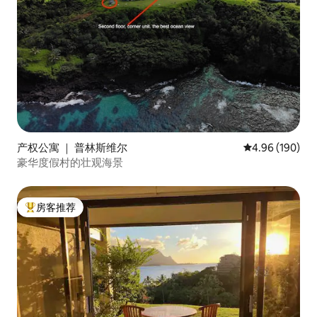
产权公寓 ｜ 普林斯维尔
平均评分 4.96
4.96 (190)
豪华度假村的壮观海景
房客推荐
热门「房客推荐」