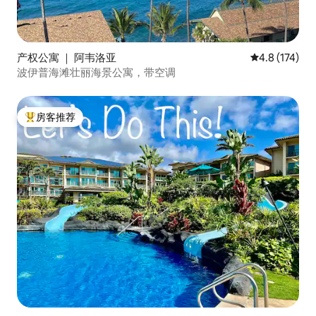
产权公寓 ｜ 阿韦洛亚
平均评分 4.8
4.8 (174)
波伊普海滩壮丽海景公寓，带空调
房客推荐
热门「房客推荐」