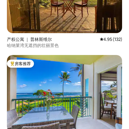
产权公寓 ｜ 普林斯维尔
平均评分 4.95
4.95 (132)
哈纳莱湾无遮挡的壮丽景色
房客推荐
热门「房客推荐」