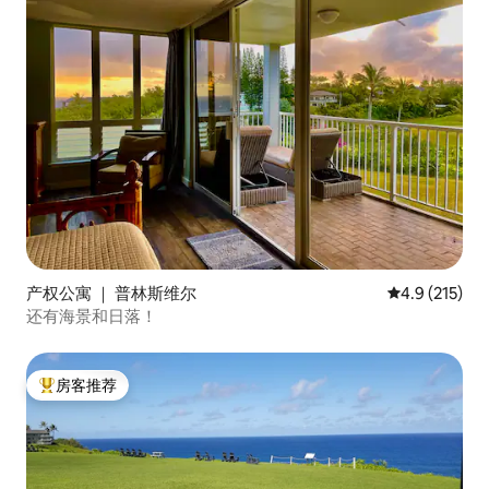
产权公寓 ｜ 普林斯维尔
平均评分 4.9
4.9 (215)
还有海景和日落！
房客推荐
热门「房客推荐」