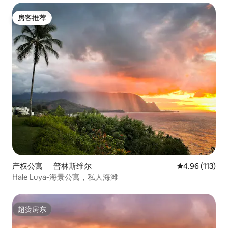
房客推荐
房客推荐
产权公寓 ｜ 普林斯维尔
平均评分 4.96
4.96 (113)
Hale Luya-海景公寓，私人海滩
超赞房东
超赞房东