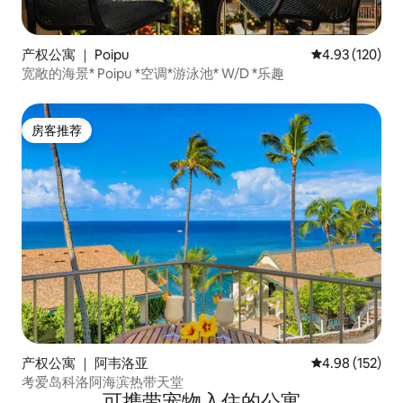
产权公寓 ｜ Poipu
平均评分 4.93
4.93 (120)
宽敞的海景* Poipu *空调*游泳池* W/D *乐趣
房客推荐
房客推荐
产权公寓 ｜ 阿韦洛亚
平均评分 4.98
4.98 (152)
考爱岛科洛阿海滨热带天堂
可携带宠物入住的公寓