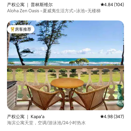
产权公寓 ｜ 普林斯维尔
平均评分 4.84
4.84 (104)
Aloha Zen Oasis ~夏威夷生活方式~泳池~无楼梯
房客推荐
热门「房客推荐」
产权公寓 ｜ Kapaʻa
平均评分 4.98
4.98 (347)
海滨公寓天堂，空调/游泳池/24小时热水