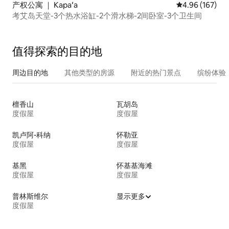
产权公寓 ｜ Kapaʻa
平均评分 4.96
4.96 (167)
考艾岛天堂-3个热水浴缸-2个滑水梯-2间卧室-3个卫生间
值得探索的目的地
周边目的地
其他类型的房源
附近的热门景点
缤纷体验
檀香山
瓦胡岛
度假屋
度假屋
凯卢阿-科纳
怀勒亚
度假屋
度假屋
基黑
怀基基海滩
度假屋
度假屋
普林斯维尔
显示更多
度假屋