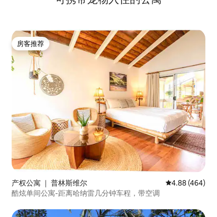
房客推荐
房客推荐
产权公寓 ｜ 普林斯维尔
平均评分 4.88
4.88 (464)
酷炫单间公寓-距离哈纳雷几分钟车程，带空调