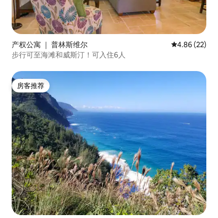
产权公寓 ｜ 普林斯维尔
平均评分 4.86
4.86 (22)
步行可至海滩和威斯汀！可入住6人
房客推荐
房客推荐