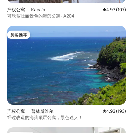
产权公寓 ｜ Kapaʻa
平均评分 4.97
4.97 (107)
可欣赏壮丽景色的海滨公寓- A204
房客推荐
房客推荐
产权公寓 ｜ 普林斯维尔
平均评分 4.93
4.93 (193)
经过改造的海滨顶层公寓，景色迷人！