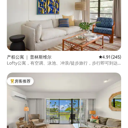
产权公寓 ｜ 普林斯维尔
平均评分 4.91
4.91 (245)
Lofty公寓，有空调、泳池、冲浪/徒步旅行，步行即可到达
海滩
房客推荐
热门「房客推荐」