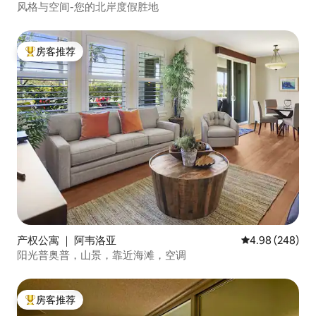
风格与空间-您的北岸度假胜地
房客推荐
热门「房客推荐」
产权公寓 ｜ 阿韦洛亚
平均评分 4.98
4.98 (248)
阳光普奥普，山景，靠近海滩，空调
房客推荐
热门「房客推荐」