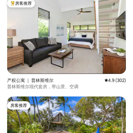
房客推荐
热门「房客推荐」
产权公寓 ｜ 普林斯维尔
平均评分 4.9 
4.9 (302)
普林斯维尔现代套房，带山景、空调
房客推荐
房客推荐