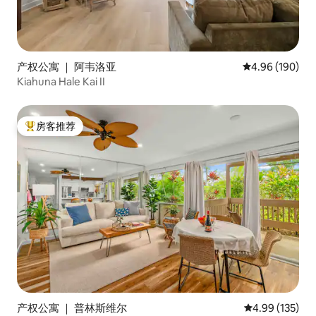
产权公寓 ｜ 阿韦洛亚
平均评分 4.96
4.96 (190)
Kiahuna Hale Kai II
房客推荐
热门「房客推荐」
产权公寓 ｜ 普林斯维尔
平均评分 4.99
4.99 (135)