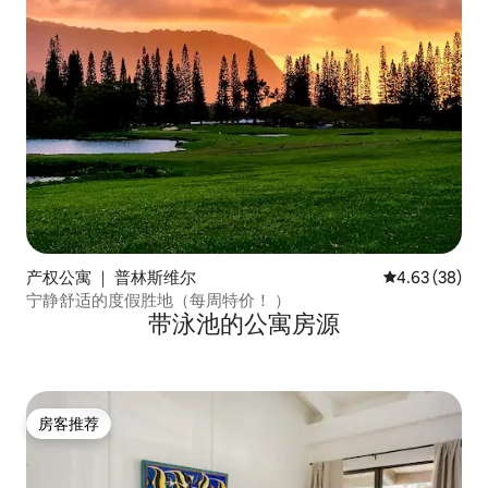
产权公寓 ｜ 普林斯维尔
平均评分 4.63
4.63 (38)
宁静舒适的度假胜地（每周特价！ ）
带泳池的公寓房源
房客推荐
房客推荐