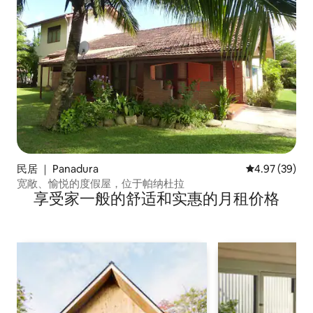
民居 ｜ Panadura
平均评分 4.97
4.97 (39)
宽敞、愉悦的度假屋，位于帕纳杜拉
享受家一般的舒适和实惠的月租价格