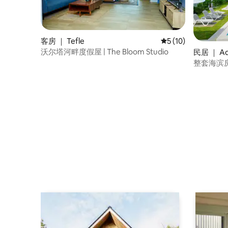
客房 ｜ Tefle
平均评分 5 分（满分 
5 (10)
沃尔塔河畔度假屋 | The Bloom Studio
民居 ｜ Ad
整套海滨房源