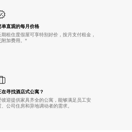
简单直观的每月价格
长期租住度假屋可享特别好价，按月支付租金，
无附加费用。*
正在寻找酒店式公寓？
爱彼迎提供家具齐全的公寓，能够满足员工安
置、公司住房和异地调动者的需求。