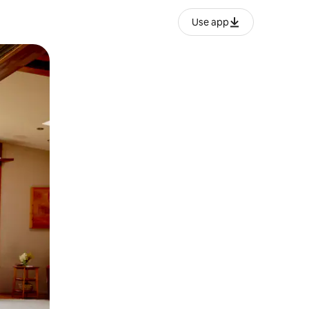
Use app