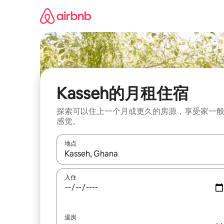
跳
至
内
容
Kasseh的月租住宿
探索可以住上一个月或更久的房源，享受家一
感觉。
地点
如有搜索结果，请使用上下方向键查看，或通过点
入住
退房