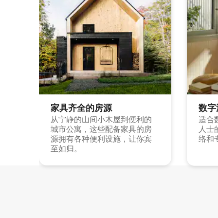
家具齐全的房源
数字
从宁静的山间小木屋到便利的
适合
城市公寓，这些配备家具的房
人士
源拥有各种便利设施，让你宾
络和
至如归。