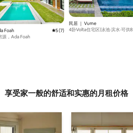
民居 ｜ Vume
5 分），共 10 条评价
4卧Volta住宅区|泳池·滨水·可供
a Foah
平均评分 5 分（满分 5 分），共 7 条评价
5 (7)
，Ada Foah
享受家一般的舒适和实惠的月租价格