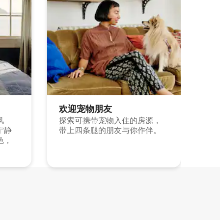
欢迎宠物朋友
风
探索可携带宠物入住的房源，
宁静
带上四条腿的朋友与你作伴。
色，