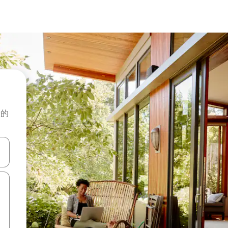
般的
击或滑动手势浏览。