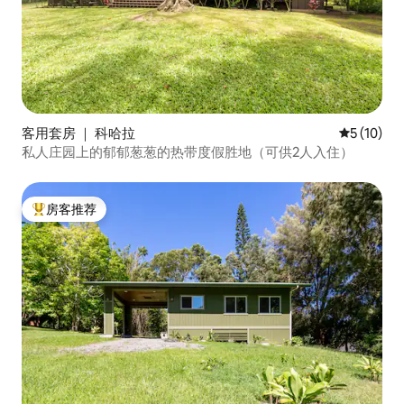
客用套房 ｜ 科哈拉
平均评分 5
5 (10)
私人庄园上的郁郁葱葱的热带度假胜地（可供2人入住）
房客推荐
热门「房客推荐」