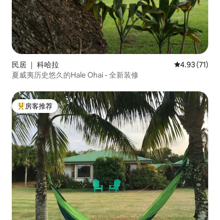
民居 ｜ 科哈拉
平均评分 4.9
4.93 (71)
夏威夷历史悠久的Hale Ohai - 全新装修
房客推荐
热门「房客推荐」