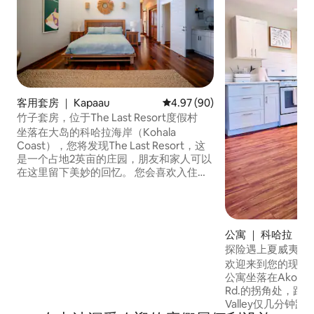
客用套房 ｜ Kapaau
平均评分 4.97 分（满分 5 分），
4.97 (90)
竹子套房，位于The Last Resort度假村
坐落在大岛的科哈拉海岸（Kohala
Coast），您将发现The Last Resort，这
是一个占地2英亩的庄园，朋友和家人可以
在这里留下美妙的回忆。 您会喜欢入住这
里的三个原因： 1) 我们最近完成了一项大
规模翻修，为房客提供了豪华的住宿，周
围环绕着郁郁葱葱的私人场地。 2) 我们的
果园包括10多种果树，我们的花园里到处
公寓 ｜ 科哈拉
都是当地蔬菜。 3) 我们距离Hawi镇15分钟
探险遇上夏威夷
车程，开车即可轻松抵达Waimea、Kona
欢迎来到您的现代
和10个海滩。
公寓坐落在Akoni Pul
Rd.的拐角处，距离
Valley仅几分钟路程。 艺术小镇