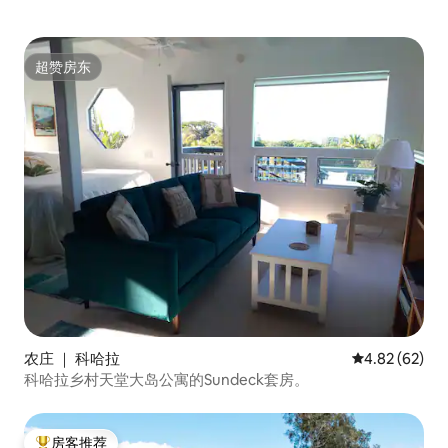
超赞房东
超赞房东
农庄 ｜ 科哈拉
平均评分 4.82
4.82 (62)
科哈拉乡村天堂大岛公寓的Sundeck套房。
房客推荐