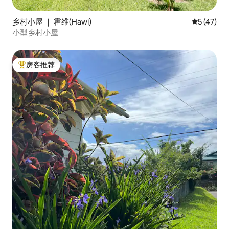
乡村小屋 ｜ 霍维(Hawi)
平均评分 5
5 (47)
小型乡村小屋
房客推荐
热门「房客推荐」