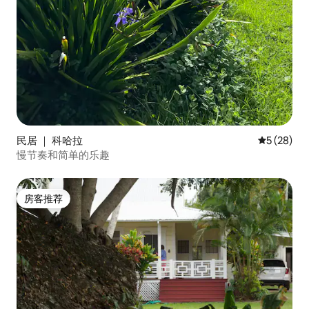
民居 ｜ 科哈拉
平均评分 5
5 (28)
慢节奏和简单的乐趣
房客推荐
房客推荐