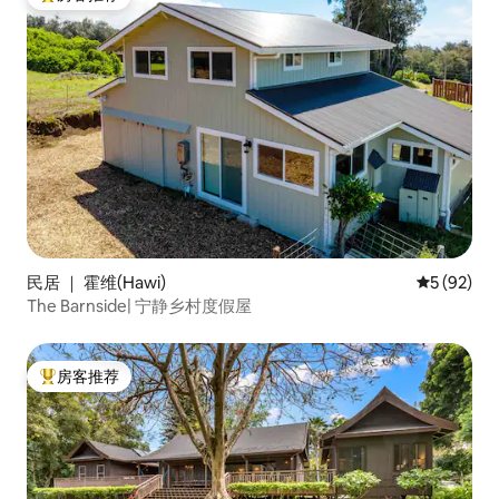
热门「房客推荐」
民居 ｜ 霍维(Hawi)
平均评分 5
5 (92)
The Barnside| 宁静乡村度假屋
房客推荐
热门「房客推荐」