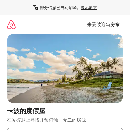
跳
部分信息已自动翻译。
显示原文
至
内
容
来爱彼迎当房东
卡波的度假屋
在爱彼迎上寻找并预订独一无二的房源