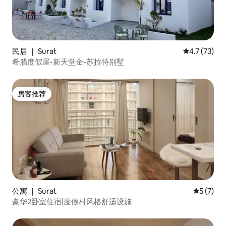
民居 ｜ Surat
平均评分 4.
4.7 (73)
希腊度假屋-新天堂金-苏拉特别墅
房客推荐
房客推荐
公寓 ｜ Surat
平均评分 
5 (7)
豪华2卧室住宿|度假村风格舒适设施