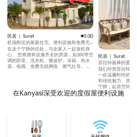
民居 ｜ Surat
平均评分 5 分（满分 5 分）
5 (8)
机场附近的家庭住宅。便利设施和免费无
线网络。
在这个宁静的住处，与全家人一起放松身
心。 您将拥有设施齐全的房源，如3间带空
民居 ｜ Surat
调的卧室、洗衣机、微波炉、冰箱、热水
苏拉特最棒的爱彼迎房
器、电视、免费无线网络、燃气灶等。 如
House）
我们经营苏拉特最
有需要，我们还可以提供额外的床垫。 房
一处温馨时尚的房
源距离素叻国际机场仅2公里。 这是一个有
和传统魅力。房间
门禁的社区，有保安。 Zomato、
宁静，起居空间明
Swiggy、Blinkit、优步等服务也很方便。
在Kanyasi深受欢迎的度假屋便利设施
体或商务差旅人士
如需了解更多信息，请联系房东。
室、干净的浴室、
的休息室。一处宁
旨在为您带来舒适
距离 距火车站9公里 机场-12公里 会议中
心- 10公里
厨房
无线网络