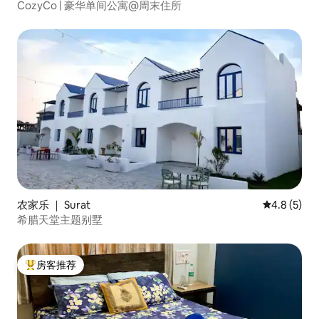
CozyCo | 豪华单间公寓@周末住所
农家乐 ｜ Surat
平均评分 4.
4.8 (5)
希腊天堂主题别墅
房客推荐
热门「房客推荐」