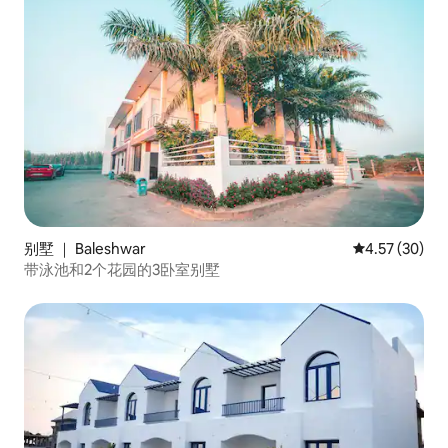
别墅 ｜ Baleshwar
平均评分 4.5
4.57 (30)
带泳池和2个花园的3卧室别墅