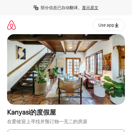
跳
部分信息已自动翻译。
显示原文
至
内
容
Use app
Kanyasi的度假屋
在爱彼迎上寻找并预订独一无二的房源