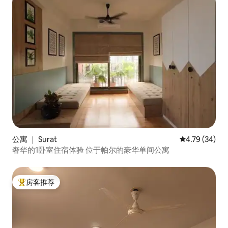
公寓 ｜ Surat
平均评分 4.7
4.79 (34)
奢华的1卧室住宿体验 位于帕尔的豪华单间公寓
房客推荐
热门「房客推荐」