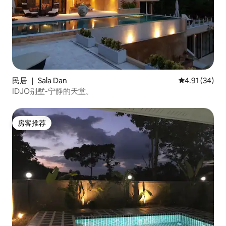
民居 ｜ Sala Dan
平均评分 4.9
4.91 (34)
IDJO别墅-宁静的天堂。
房客推荐
房客推荐