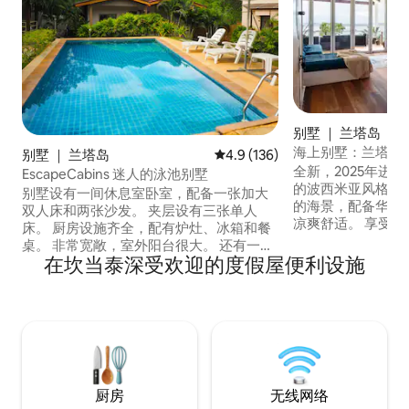
别墅 ｜ 兰塔岛
海上别墅：兰塔老
别墅 ｜ 兰塔岛
平均评分 4.9 分（满分 5 分），共
4.9 (136)
全新，2025年进行了全
EscapeCabins 迷人的泳池别墅
的波西米亚风格私
别墅设有一间休息室卧室，配备一张加大
的海景，配备华丽
双人床和两张沙发。 夹层设有三张单人
凉爽舒适。 享受
床。 厨房设施齐全，配有炉灶、冰箱和餐
空调）和超高速光
桌。 非常宽敞，室外阳台很大。 还有一台
放松身心或远程办公
在坎当泰深受欢迎的度假屋便利设施
42英寸电视，可收看Netflix等。 自2024年
Lanta）东海岸
5月1日起拥有新的所有权。 我们在 2024
（Lanta Old Town）。 距离海滩
年 10 月至 2025 年 5 月期间度过了一个令
车程。我们是Lantap
人难以置信的旺季。 这是一段很棒的经
价格包含爱彼迎收取
历，但也并非没有挑战。 我们的房客非常
好，非常棒，很有趣，我们很高兴接待他
们。谢谢！
厨房
无线网络