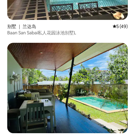
别墅 ｜ 兰达岛
平均评分 5
5 (49)
Baan San Sabai私人花园泳池别墅L