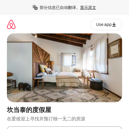
跳
部分信息已自动翻译。
显示原文
至
内
容
Use app
坎当泰的度假屋
在爱彼迎上寻找并预订独一无二的房源