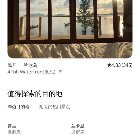
民居 ｜ 兰达岛
平均评分 4.83
4.83 (345)
4Fish Waterfront泳池别墅
值得探索的目的地
周边目的地
附近的热门景点
普吉
兰卡威
度假屋
度假屋