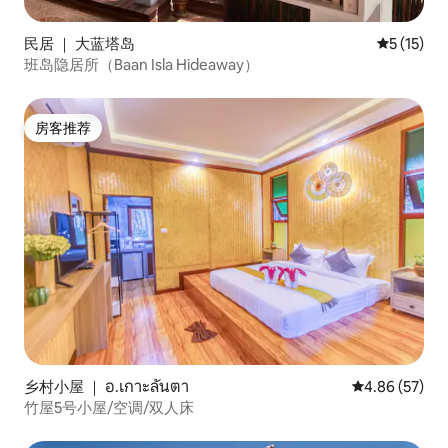
民居 ｜ 大蓝塔岛
平均评分 5
5 (15)
班岛隐居所（Baan Isla Hideaway）
房客推荐
房客推荐
乡村小屋 ｜ อ.เกาะลันตา
平均评分 4.86
4.86 (57)
竹屋5号小屋/空调/双人床