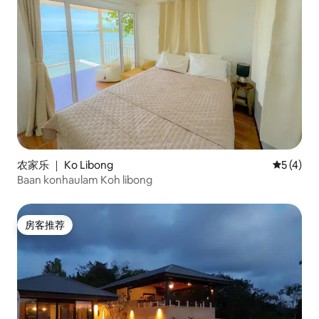
农家乐 ｜ Ko Libong
平均评分 
5 (4)
Baan konhaulam Koh libong
房客推荐
房客推荐