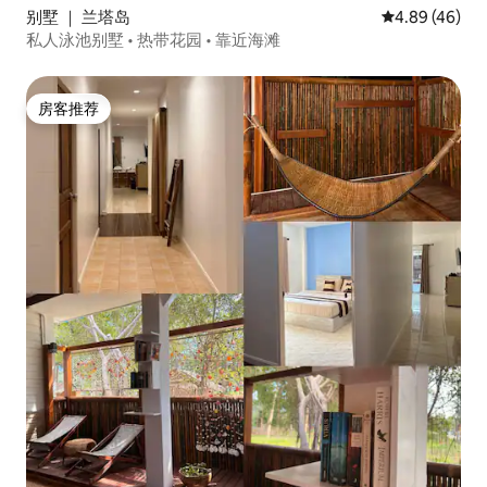
别墅 ｜ 兰塔岛
平均评分 4.89
4.89 (46)
私人泳池别墅 • 热带花园 • 靠近海滩
房客推荐
房客推荐