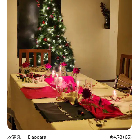
农家乐 ｜ Elappara
平均评分 4.7
4.78 (65)