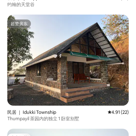
约翰的天堂谷
超赞房东
超赞房东
民居 ｜ Idukki Township
平均评分 4.9
4.91 (22)
Thumpayil 茶园内的独立 1 卧室别墅