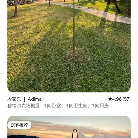
农家乐 ｜ Adimali
平均评分 4.96
4.96 (57)
穆纳尔农场棚屋 - 4 间卧室、3 间卫生间、1 间厨房
房客推荐
房客推荐