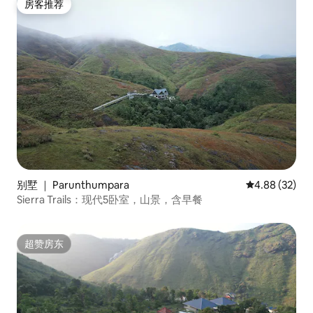
房客推荐
房客推荐
别墅 ｜ Parunthumpara
平均评分 4.88
4.88 (32)
Sierra Trails：现代5卧室，山景，含早餐
超赞房东
超赞房东