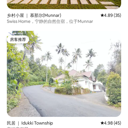
乡村小屋 ｜ 慕那尔(Munnar)
平均评分 4.89
4.89 (35)
Swiss Home，宁静的自然住宿，位于Munnar
房客推荐
房客推荐
民居 ｜ Idukki Township
平均评分 4.9
4.98 (45)