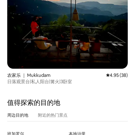
农家乐 ｜ Mukkudam
平均评分 4.95
4.95 (38)
日落观景台|私人阳台|篝火|3卧室
值得探索的目的地
周边目的地
附近的热门景点
班加罗尔
本地治里