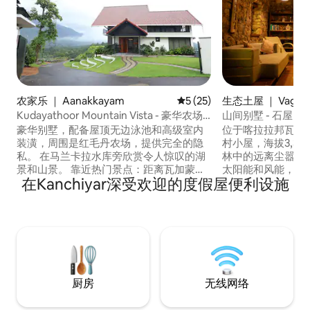
农家乐 ｜ Aanakkayam
平均评分 5 分（满分 5 分），
5 (25)
生态土屋 ｜ Vagam
Kudayathoor Mountain Vista - 豪华农场
山间别墅 - 石屋
住宿
豪华别墅，配备屋顶无边泳池和高级室内
位于喀拉拉邦瓦加
装潢，周围是红毛丹农场，提供完全的隐
村小屋，海拔3,3
私。 在马兰卡拉水库旁欣赏令人惊叹的湖
林中的远离尘嚣的
景和山景。 靠近热门景点：距离瓦加蒙
太阳能和风能，由主厨
在Kanchiyar深受欢迎的度假屋便利设施
（Vagamon）30公里，距离
直供美食，没有电
Ilaveezhapoonchira 20公里，距离Illikkal
间小屋曾经是一家
Kallu 21公里，距离Thommankuthu—
棚。 原始的石墙
Ernakulam 28公里，不到2小时车程。 我
瞰山谷风光的阳台
们安排前往Ilaveezhapoonchira和Illikkal
泳池，没有水疗中
Kallu的徒步旅行和吉普车之旅。 在我们位
的犀鸟鸣叫、银河
于著名电影拍摄地Kudayathoor的别墅体
离尘世的感觉。
验完美的自然奢华
厨房
无线网络