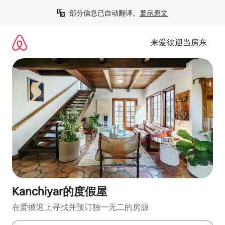
跳
部分信息已自动翻译。
显示原文
至
内
容
来爱彼迎当房东
Kanchiyar的度假屋
在爱彼迎上寻找并预订独一无二的房源