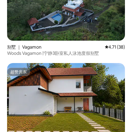
别墅 ｜ Vagamon
平均评分 4.7
4.71 (38)
Woods Vagamon |宁静3卧室私人泳池度假别墅
超赞房东
超赞房东