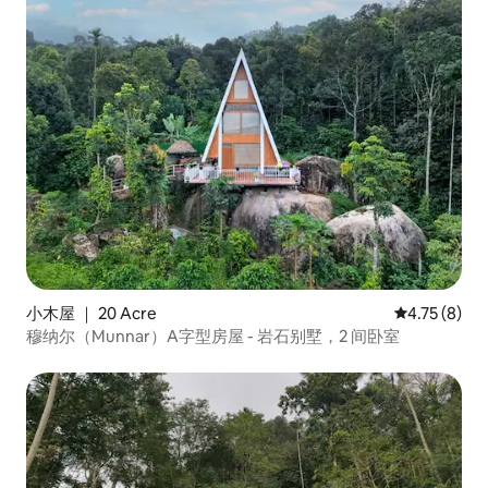
小木屋 ｜ 20 Acre
平均评分 4.7
4.75 (8)
穆纳尔（Munnar）A字型房屋 - 岩石别墅，2 间卧室