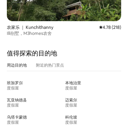
农家乐 ｜ Kunchithanny
平均评分 4.78
4.78 (218)
Illi别墅，M3homes农舍
值得探索的目的地
周边目的地
附近的热门景点
班加罗尔
本地治里
度假屋
度假屋
瓦亚纳德县
迈索尔
度假屋
度假屋
乌塔卡蒙德
科伦坡
度假屋
度假屋