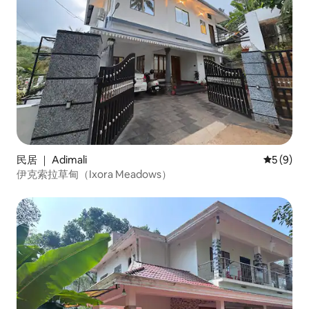
民居 ｜ Adimali
平均评分 
5 (9)
伊克索拉草甸（Ixora Meadows）