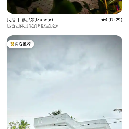
民居 ｜ 慕那尔(Munnar)
平均评分 4.97
4.97 (29)
适合团体度假的 5 卧室房源
房客推荐
热门「房客推荐」