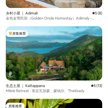
乡村小屋 ｜ Adimali
平均评分 
5 (8)
金色金莺民宿（Golden Oriole Homestay）Adimaly -
Munnar
房客推荐
热门「房客推荐」
生态土屋 ｜ Kattappana
平均评分 5
5 (13)
Milele Retreat - 靠近瓦加蒙、蒙纳尔、Thekkady
房客推荐