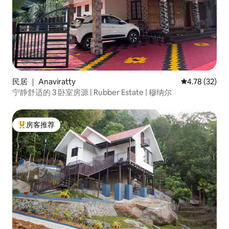
民居 ｜ Anaviratty
平均评分 4.7
4.78 (32)
宁静舒适的 3 卧室房源 | Rubber Estate | 穆纳尔
房客推荐
热门「房客推荐」