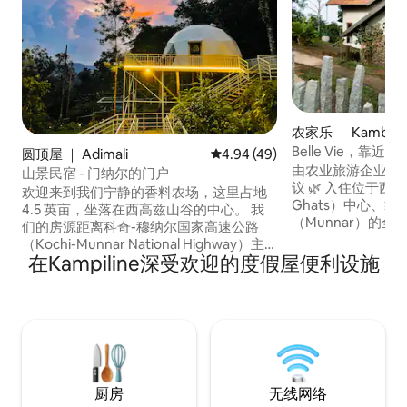
农家乐 ｜ Kambilik
Belle Vie，靠近山
圆顶屋 ｜ Adimali
平均评分 4.94 分（满分 5 分），
4.94 (49)
Munnar
由农业旅游企业 Cro
山景民宿 - 门纳尔的门户
议 🌿 入住位于西高止山脉（Western
欢迎来到我们宁静的香料农场，这里占地
Ghats）中心、
4.5 英亩，坐落在西高兹山谷的中心。 我
（Munnar）的
们的房源距离科奇-穆纳尔国家高速公路
华别墅。 这套宁
（Kochi-Munnar National Highway）主
景山景，坐落在小
在Kampiline深受欢迎的度假屋便利设施
干道仅 500 米，有一条 80 米长的混凝土步
代化便利设施、设
行道通往我们的爱彼迎房源，非常方便。
休闲空间。 此房源非常适合家庭、情侣或
我们的农场餐厅提供前往房源的免费接送
团体入住，我们诚
服务，确保房客能够轻松顺利地抵达房
景，尽享奢华与宁
源。我们在农场餐厅提供安全的停车区
域，距离房源仅 3 分钟路程。
厨房
无线网络