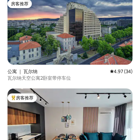
房客推荐
房客推荐
公寓 ｜ 瓦尔纳
平均评分 4.97
4.97 (34)
瓦尔纳天空公寓2卧室带停车位
房客推荐
热门「房客推荐」