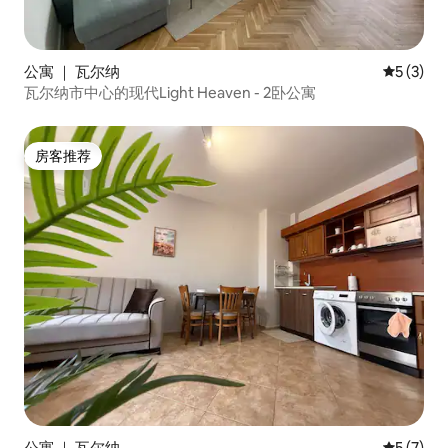
公寓 ｜ 瓦尔纳
平均评分 
5 (3)
瓦尔纳市中心的现代Light Heaven - 2卧公寓
房客推荐
房客推荐
公寓 ｜ 瓦尔纳
平均评分 
5 (7)