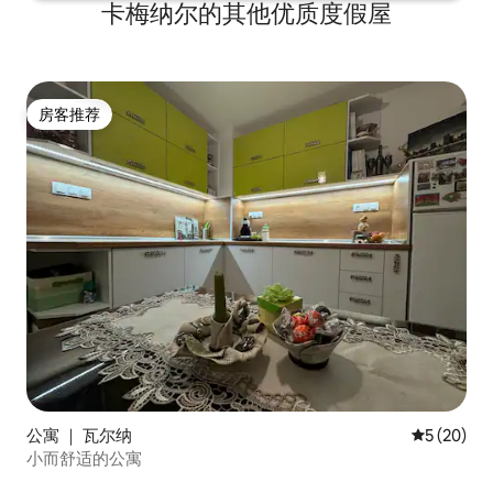
卡梅纳尔的其他优质度假屋
房客推荐
房客推荐
公寓 ｜ 瓦尔纳
平均评分 5
5 (20)
小而舒适的公寓