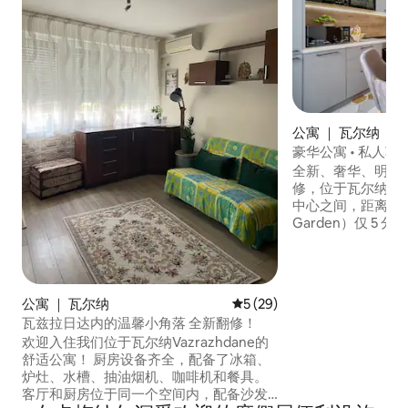
公寓 ｜ 瓦尔纳
豪华公寓 • 私人车库
全新、奢华、明亮
修，位于瓦尔纳市中心和
中心之间，距离市中
Garden）仅 5 分钟车程 停车
势）： 房源设有
车位，无需支付“绿
费用。 公寓提供： •高速WiFi •设备齐全的
厨房 •空调 •阳光明媚的阳台 
公寓 ｜ 瓦尔纳
平均评分 5 分（满分 5 分），
5 (29)
瓦尔纳市中心仅5分
瓦兹拉日达内的温馨小角落 全新翻修！
和海滩仅 5 分钟路
欢迎入住我们位于瓦尔纳Vazrazhdane的
舒适公寓！ 厨房设备齐全，配备了冰箱、
炉灶、水槽、抽油烟机、咖啡机和餐具。
客厅和厨房位于同一个空间内，配备沙发