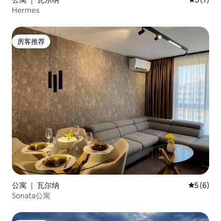
Hermes
房客推荐
房客推荐
公寓 ｜ 瓦尔纳
平均评分 
5 (6)
Sonata公寓