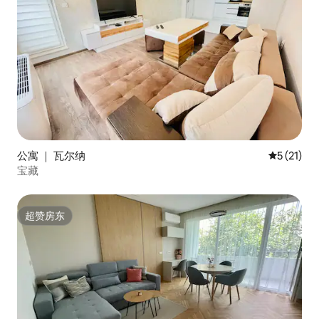
公寓 ｜ 瓦尔纳
平均评分 5
5 (21)
宝藏
超赞房东
超赞房东