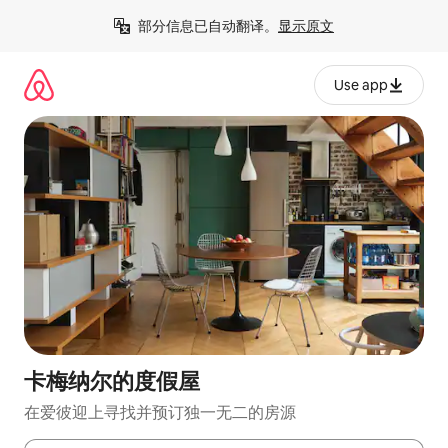
跳
部分信息已自动翻译。
显示原文
至
内
容
Use app
卡梅纳尔的度假屋
在爱彼迎上寻找并预订独一无二的房源