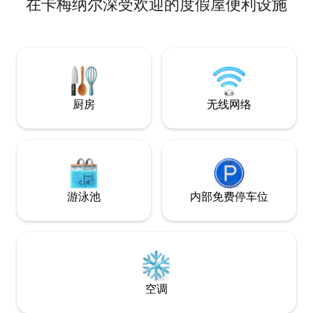
在卡梅纳尔深受欢迎的度假屋便利设施
床、桌子、电视和无线网络。 卧室已彻底
翻新。卧室内有一张大床、一个衣柜和一
部电视机。 这套公寓位于 1 楼，配有百叶
窗。配备洗衣机、熨斗和熨衣板。卫生间
内配有淋浴间、马桶和洗手池。 客厅里有
空调。 欢迎您来我们这里享受温馨的度假
时光——我们期待您的光临！
厨房
无线网络
游泳池
内部免费停车位
空调