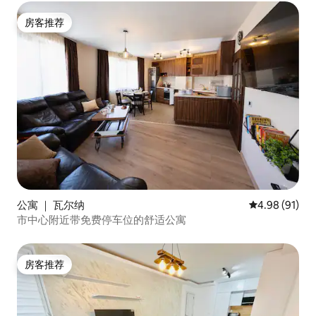
房客推荐
房客推荐
公寓 ｜ 瓦尔纳
平均评分 4.9
4.98 (91)
市中心附近带免费停车位的舒适公寓
房客推荐
房客推荐