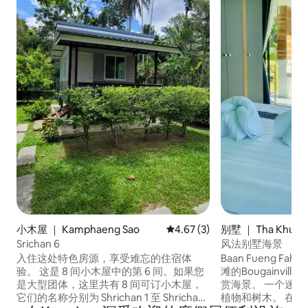
小木屋 ｜ Kamphaeng Sao
平均评分 4.67 分（满分 5 分）
4.67 (3)
别墅 ｜ Tha Khuen
Srichan 6
风法别墅海景
入住这处特色房源，享受难忘的住宿体
Baan Fueng Fa
验。 这是 8 间小木屋中的第 6 间。如果您
滩的Bougainville之家。 可通
是大型团体，这里共有 8 间可订小木屋，
赏海景。 一个迷
它们的名称分别为 Shrichan 1 至 Shricha
植物和树木。 在