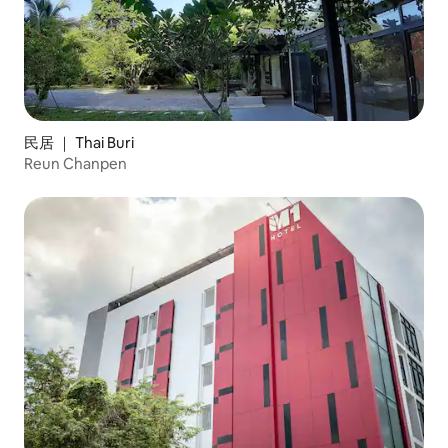
民居 ｜ Thai Buri
Reun Chanpen