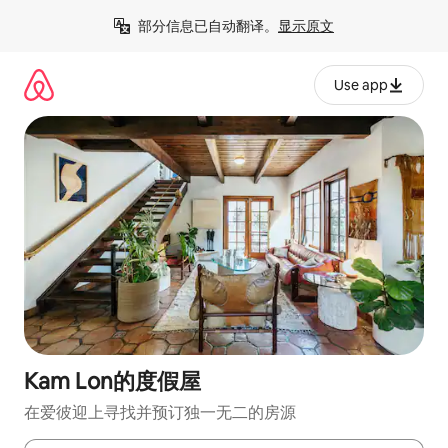
跳
部分信息已自动翻译。
显示原文
至
内
容
Use app
Kam Lon的度假屋
在爱彼迎上寻找并预订独一无二的房源