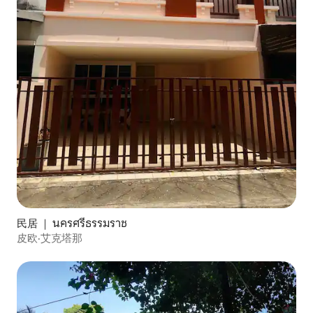
民居 ｜ นครศรีธรรมราช
皮欧·艾克塔那