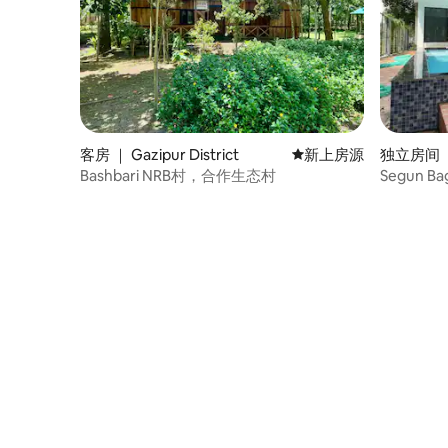
客房 ｜ Gazipur District
新房源
新上房源
独立房间 ｜ 
Bashbari NRB村，合作生态村
Segun 