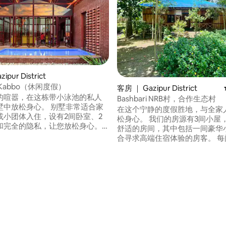
ipur District
hi Kabbo（休闲度假）
客房 ｜ Gazipur District
的喧嚣，在这栋带小泳池的私人
Bashbari NRB村，合作生态村
松身心。 别墅非常适合家
在这个宁静的度假胜地，与全家
或小团体入住，设有2间卧室、2
松身心。 我们的房源有3间小屋，
和完全的隐私，让您放松身心。
舒适的房间，其中包括一间豪华
计划优质的家庭时光还是浪漫之
合寻求高端住宿体验的房客。 每间标准小
宁静的度假胜地都是您理想的无
屋都有一个宽敞的房间，配有两
要求为您安排餐饮
人床，非常适合家庭或小团体入住
的宁静度假胜地正等
宁静的氛围、舒适的住宿环境，
身心的完美场所。