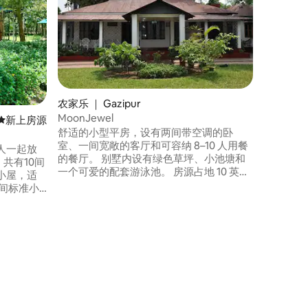
和泳池
享受专为
打造的私
师设计，
有私人游
喧嚣，只
您的宁静
农家乐 ｜ Gazipur
MoonJewel
新房源
新上房源
舒适的小型平房，设有两间带空调的卧
室、一间宽敞的客厅和可容纳 8–10 人用餐
人一起放
的餐厅。 别墅内设有绿色草坪、小池塘和
共有10间
一个可爱的配套游泳池。 房源占地 10 英
小屋，适
亩，位于市中心，环境温馨舒适，绿荫环
绕，可轻松抵达各个地方，同时配备齐全
张标准双
的现代化设施。
。 享受
以及放松