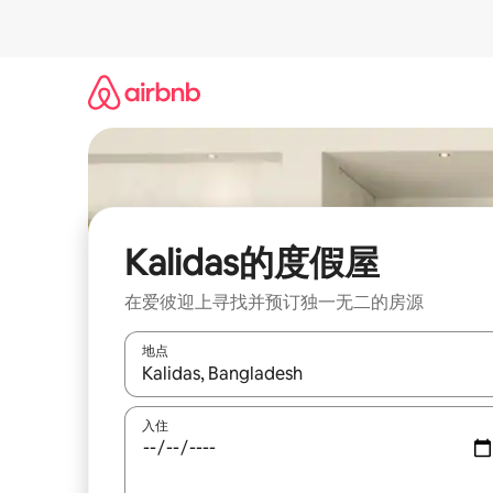
跳
至
内
容
Kalidas的度假屋
在爱彼迎上寻找并预订独一无二的房源
地点
如有搜索结果，请使用上下方向键查看，或通过点
入住