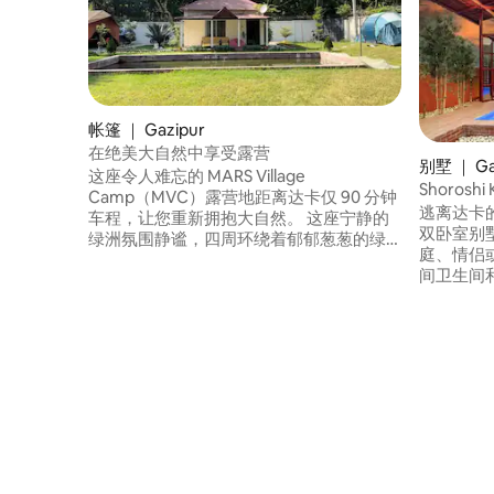
帐篷 ｜ Gazipur
在绝美大自然中享受露营
别墅 ｜ Gaz
这座令人难忘的 MARS Village
Shoros
Camp（MVC）露营地距离达卡仅 90 分钟
逃离达卡
车程，让您重新拥抱大自然。 这座宁静的
双卧室别墅中放
绿洲氛围静谧，四周环绕着郁郁葱葱的绿
庭、情侣
植。 MVC 提供 4 顶带床、桌子和橱柜的帐
间卫生间
篷。 可参加羽毛球、飞镖、卡伦球、钓鱼
无论您是
等活动。 设施还包括烧烤设施以及室内和
旅，这处
室外用餐区。 MVC 是一座设有安保设施的
屏幕度假胜地。 🍽️可应
建筑群，提供 5 个停车位。 体验露营的乐
（需额外收费）。 您
趣，享受自然与舒适的完美结合。
待着您。 入住时间：中午12点 退房时间：
中午12点