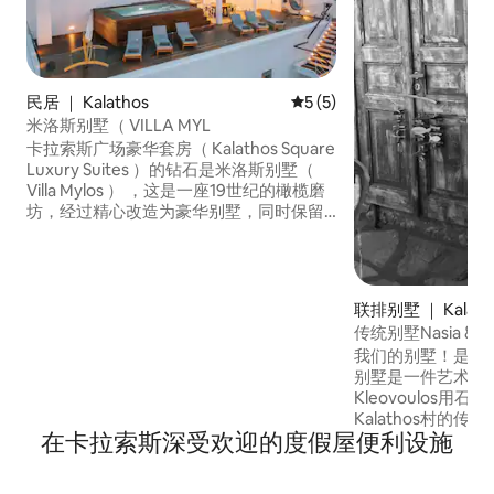
民居 ｜ Kalathos
平均评分 5 分（满分 5 分）
5 (5)
米洛斯别墅（ VILLA MYL
卡拉索斯广场豪华套房（ Kalathos Square
Luxury Suites ）的钻石是米洛斯别墅（
Villa Mylos ） ，这是一座19世纪的橄榄磨
坊，经过精心改造为豪华别墅，同时保留
了原始石头建筑的所有传统元素。 橄榄榨
汁机是一栋长长的建筑，有拱门，
“mangano” （压榨）和橄榄磨碎的"磨
石"仍然保留着。 Mylos别墅保留了裸露的
联排别墅 ｜ Kalath
石墙、高高的天花板和带私人喷射泳池的
传统别墅Nasia &Li
中庭。
我们的别墅！是我们
别墅是一件艺术品
Kleovoulos用
Kalathos村的
在卡拉索斯深受欢迎的度假屋便利设施
经过精心挑选和手
阳台上，我们可以
全，配备空调、免