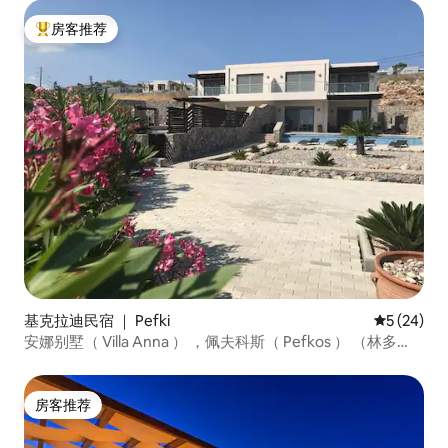
房客推荐
热门「房客推荐」
基克拉迪民宿 ｜ Pefki
平均评分 5
5 (24)
安娜别墅（ Villa Anna ） ，佩夫科斯（ Pefkos ） （林多
斯）
房客推荐
房客推荐