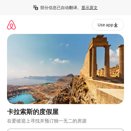
跳
部分信息已自动翻译。
显示原文
至
内
容
Use app
卡拉索斯的度假屋
在爱彼迎上寻找并预订独一无二的房源