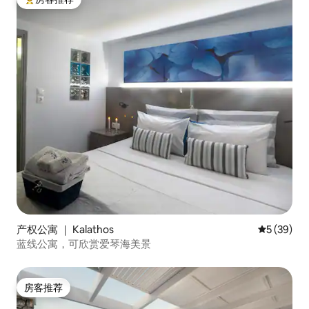
热门「房客推荐」
产权公寓 ｜ Kalathos
平均评分 5
5 (39)
蓝线公寓，可欣赏爱琴海美景
房客推荐
房客推荐