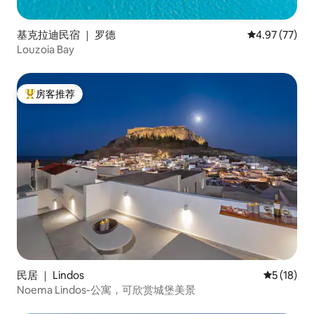
基克拉迪民宿 ｜ 罗德
平均评分 4.9
4.97 (77)
Louzoia Bay
房客推荐
热门「房客推荐」
民居 ｜ Lindos
平均评分 5
5 (18)
Noema Lindos-公寓，可欣赏城堡美景