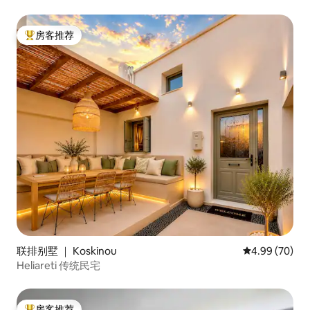
房客推荐
热门「房客推荐」
联排别墅 ｜ Koskinou
平均评分 4.99
4.99 (70)
Heliareti 传统民宅
房客推荐