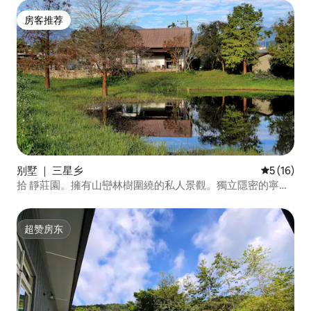
房客推荐
房客推荐
别墅 ｜ 三星乡
平均评分 5
5 (16)
拾 靜莊園。擁有山巒林樹圍繞的私人景觀。獨立隱密的寧靜
別墅.
超赞房东
超赞房东