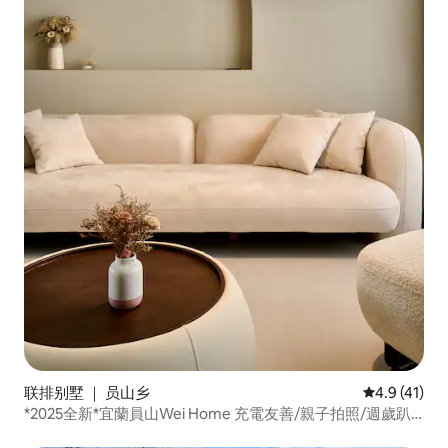
联排别墅 ｜ 员山乡
平均评分 4.
4.9 (41)
*2025全新*宜蘭員山Wei Home 充電友善/親子拍照/週歲趴
踢