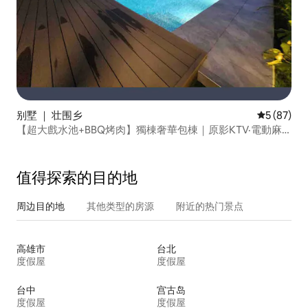
别墅 ｜ 壮围乡
平均评分 5
5 (87)
【超大戲水池+BBQ烤肉】獨棟奢華包棟｜原影KTV·電動麻
將·撞球·Switch·特斯拉充電
值得探索的目的地
周边目的地
其他类型的房源
附近的热门景点
高雄市
台北
度假屋
度假屋
台中
宫古岛
度假屋
度假屋