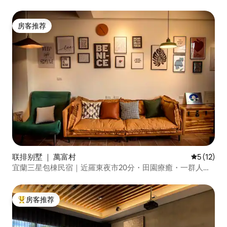
空浴室、電動麻將桌、烤肉、中島廚房 包棟
房客推荐
房客推荐
联排别墅 ｜ 萬富村
平均评分 5
5 (12)
宜蘭三星包棟民宿｜近羅東夜市20分・田園療癒・一群人待
一整天不出門
房客推荐
热门「房客推荐」