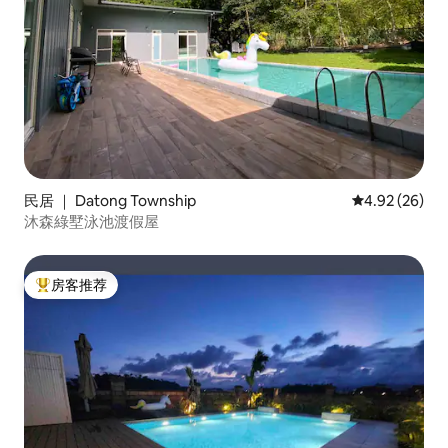
民居 ｜ Datong Township
平均评分 4.92
4.92 (26)
沐森綠墅泳池渡假屋
房客推荐
热门「房客推荐」