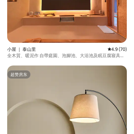
小屋 ｜ 泰山里
平均评分 4.9
4.9 (70)
全木質、暖泥作 自帶庭園、泡腳池、大浴池及眠豆腐寢具的
全智慧化小屋 「馥寓」
超赞房东
超赞房东