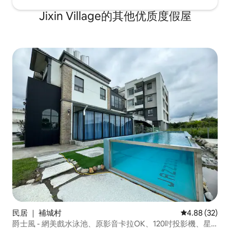
Jixin Village的其他优质度假屋
民居 ｜ 補城村
平均评分 4.88
4.88 (32)
爵士風 - 網美戲水泳池、原影音卡拉OK、120吋投影機、星