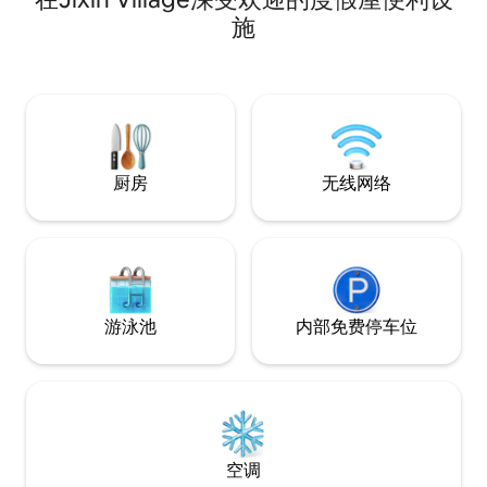
間 跟好友同事們 把酒言歡歡唱整個夜晚 我
海，期待與你們/妳們
施
們備有高檔烤肉設備 酌收設備費用（設備
想看見》房源特色
費用$1200） 提供Costco美式大烤爐+生
抬頭便能看龜山島
火噴槍+完整烤肉用具+戶外餐桌椅 溫馨提
景、下樓即可到衝
醒 超過16位房客入住 仍會有額外加人費用
勞及星巴克、頭城
每人$1200 週六或連續假期 基本20位計費
區，交通便利，頭
週六及連假房費大約$38800-41800左右
即可到達，至礁溪
25分鐘。 交通： 🚗頭城交流道下10分鐘車
厨房
无线网络
程可到達 🚄距離頭
市府轉運站搭乘客運約50
見》房源設備： -
雙人床 -開放式吧台
Malin+Goet
乳 -VOCA 瞬熱式飲水
風機 -LG 55吋OLED
游泳池
内部免费停车位
響 -游泳池 -室內機
暖空調設備 -沙發 -
多資訊及住房活動分
wanttooosea
空调