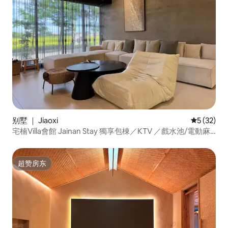
别墅 ｜ Jiaoxi
平均评分 5
5 (32)
宅楠Villa會館 Jainan Stay 獨享包棟／KTV ／戲水池/電動麻
將／電動車充電
超赞房东
超赞房东