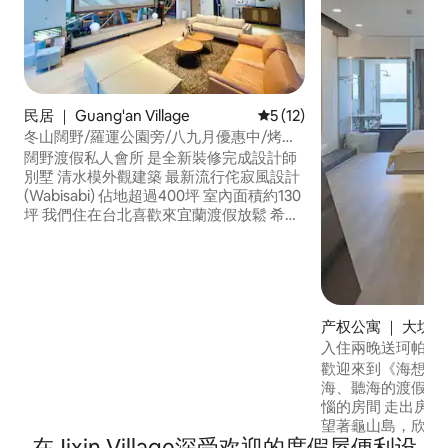
民居 ｜ Guang'an Village
平均评分 5 分（满分 5 分），
5 (12)
冬山闊野/羅運公園旁/八九月優惠中/烤肉/
電麻/最新款飛鏢機Switch/整套廚房KTV
闊野渡假私人會所 是全新裝修完成設計師
最多30人
別墅 清水模外觀建築 最新流行侘寂風設計
(Wabisabi) 佔地超過400坪 室內面積約130
坪 我們住在台北喜歡來宜蘭渡假放鬆 希望
可以在宜蘭有一個 自己渡假及款待朋友的
私人居所 著手設計了這樣一個讓家人及朋
友可以一起來共享歡樂的空間 5間大房間及
5間衛浴設備 2間四人房+3間六人房 固定床
位可睡26人 可以視情況再加床4-6人 最多
产权公寓 ｜ 大坑里
可以住30人左右 大客廳娛樂空間挑高約4
入住兩晚送珂帕經典調酒乙
米 安裝150吋抗光投影超大布幕 可以看大
見 全新海景第一排
螢幕電影Disney + 專業KTV的點歌系統/無
歡迎來到《海想看見🌊》 一個
賞日出可步行至海
線藍芽麥克風/專業KTV喇叭及擴大機 採用
海、聽海的渡假屋
最新電動麻將設備 USB/紅外線消毒/除濕
惱的房間 走出房間，離海最近的陽台，眺
專業飛鏢機台設備 平台戶外區，盡享田園
望著龜山島，欣賞海平
在Jixin Village深受欢迎的度假屋便利设
風光 讓您感受在都市外不同的戶外舒適空
歡這片令人平靜的