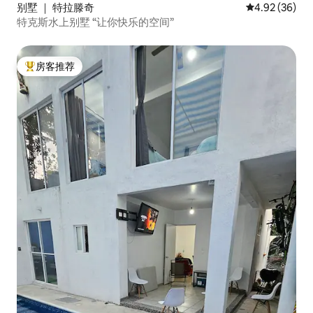
别墅 ｜ 特拉滕奇
平均评分 4.92
4.92 (36)
特克斯水上别墅 “让你快乐的空间”
房客推荐
热门「房客推荐」