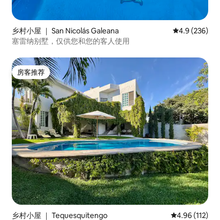
乡村小屋 ｜ San Nicolás Galeana
平均评分 4.9 
4.9 (236)
塞雷纳别墅，仅供您和您的客人使用
房客推荐
房客推荐
乡村小屋 ｜ Tequesquitengo
平均评分 4.96
4.96 (112)