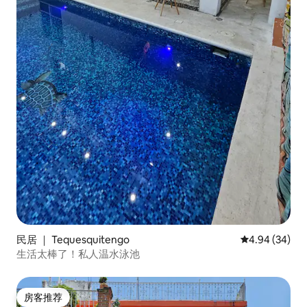
民居 ｜ Tequesquitengo
平均评分 4.94
4.94 (34)
生活太棒了！私人温水泳池
房客推荐
房客推荐