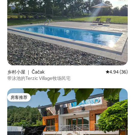
乡村小屋 ｜ Čačak
平均评分 4.94
4.94 (36)
带泳池的Terzic Village牧场民宅
房客推荐
房客推荐