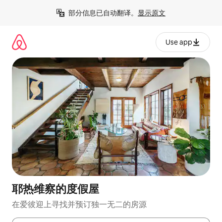
跳
部分信息已自动翻译。
显示原文
至
内
容
Use app
耶热维察的度假屋
在爱彼迎上寻找并预订独一无二的房源