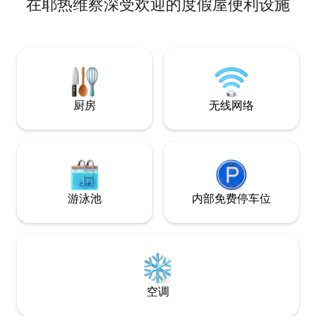
在耶热维察深受欢迎的度假屋便利设施
亩）的房源四周环绕着草地和绿植，设有
围栏，维护良好。 您将拥有一个可以生
火、烧烤或烹饪其他传统菜肴的区域。 周
围有步行道。 距离迪夫奇巴雷
（Divčibare）和科斯耶里奇（Kosjeric）
泳池17公里。距离贝尔格莱德机场138公
里。
厨房
无线网络
游泳池
内部免费停车位
空调