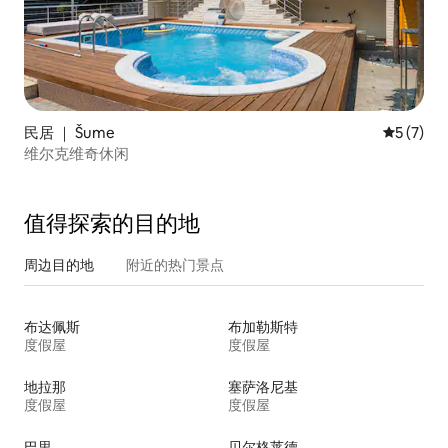
民居 ｜ Šume
平均评分 
5 (7)
维尔克维奇休闲
值得探索的目的地
周边目的地
附近的热门景点
布达佩斯
布加勒斯特
度假屋
度假屋
地拉那
塞萨洛尼基
度假屋
度假屋
巴里
贝尔格莱德