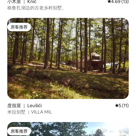
小木屋 ｜ Knić
平均评分 4.6
4.69 (13)
格鲁扎湖边的古老乡村别墅。
房客推荐
房客推荐
度假屋 ｜ Leušići
平均评分 5
5 (11)
米拉别墅（ VILLA MIL
房客推荐
房客推荐