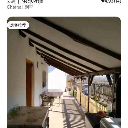
公寓 ｜ Medjuvrsje
平均评分 4.9
4.93 (14)
Charna II别墅
房客推荐
房客推荐