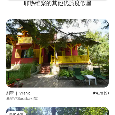
耶热维察的其他优质度假屋
别墅 ｜ Vranici
平均评分 4.7
4.78 (9)
桑维尔Seoska别墅
房客推荐