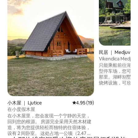
民居 ｜ Medjuvrsj
Vikendica Medjuvr
只能乘船前往湖畔
型停车场，您可以
那里。湖畔别墅配
烧烤设施，可欣赏湖
景。家庭度假的真
Medjuvrsju，可
前往。周末小屋可
小木屋 ｜ Ljutice
平均评分 4.95 分（满分 5 分），
4.95 (19)
有电源、饮用水、
在小度假木屋
湖泊和俄伐尔山的景色。P
在小木屋里，您会发现一个宁静的天堂，
porodični vikend
回到您的根源。 房源完全采用天然木材建
造，将为您提供轻松而独特的住宿体验，
设有 2 间卧室。 这处占地一公顷（2.47 英