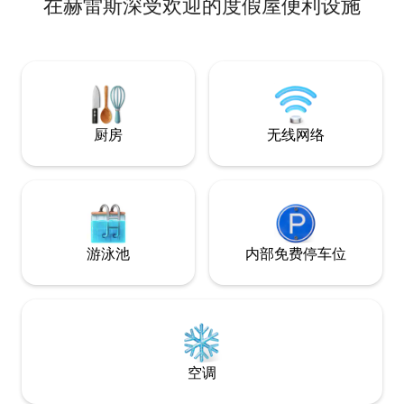
在赫雷斯深受欢迎的度假屋便利设施
离主花园仅半个街区。 这个房源融合了传
统建筑的魅力和现代化便利设施，营造出
充满历史气息的温馨舒适氛围。 非常适合
希望以舒适时尚的方式体验赫雷斯这座魔
法小镇精髓的情侣、家庭或旅行者入住。
厨房
无线网络
游泳池
内部免费停车位
空调