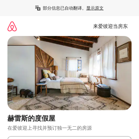
跳
部分信息已自动翻译。
显示原文
至
内
容
来爱彼迎当房东
赫雷斯的度假屋
在爱彼迎上寻找并预订独一无二的房源