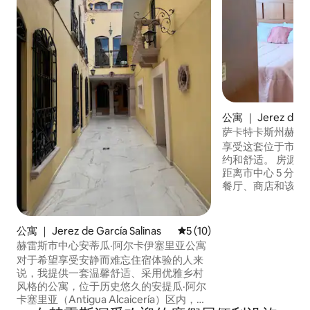
公寓 ｜ Jerez de Ga
萨卡特卡斯州赫雷
享受这套位于市中
约和舒适。 房源距
距离市中心 5 分
餐厅、商店和该地区的
理位置优越，方便
愉快的住宿体验。
朋友或差旅人士入
公寓 ｜ Jerez de García Salinas
平均评分 5 分（满分 5 分），
5 (10)
宁静和乐趣。 房
赫雷斯市中心安蒂瓜·阿尔卡伊塞里亚公寓
一张额外的床垫。
对于希望享受安静而难忘住宿体验的人来
说，我提供一套温馨舒适、采用优雅乡村
风格的公寓，位于历史悠久的安提瓜·阿尔
卡塞里亚（Antigua Alcaicería）区内，距