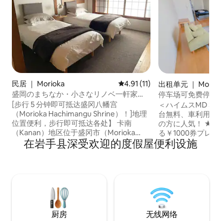
民居 ｜ Morioka
平均评分 4.91 分（满分 5 分），
4.91 (11)
出租单元 ｜ Morio
盛岡のまちなか・小さなリノベ一軒家
停车场可免费停放
「MORINOSU」
钟车程／配备Wi-
[步行 5 分钟即可抵达盛冈八幡宫
＜ハイムスMD 3階 30
入住／Heims MD
（Morioka Hachimangu Shrine）！]地理
台無料、車利用や
位置便利，步行即可抵达各处】 卡南
の方に人気！ ★徒
（Kanan）地区位于盛冈市（Morioka
る￥1000券プレ
在岩手县深受欢迎的度假屋便利设施
City），拥有古老的城市风光，这里有“盛
ィナー利用にもおすすめ！ 
冈八幡宫（Morioka Hachimangu
ン・チェックアウト
Shrine）”和“岩手银行红砖大楼（Iwate
00から チェックア
Bank Red Brick Building）”等观光景点，
ルフチェックイン
还有许多当地的小咖啡馆和精心打造的餐
せん。 遅い時間
厅。您可以享受入住这套小型“民宅”的乐
◆宿泊人数／４名 ◆駐車場／1台無料 ◆
趣，它不同于酒店，而且位置非常便利。
サービス ／無料Wi
这间由业主和他的朋友们翻修的房间并非
ルベッド 1台 ・折りたたみ簡易ベッド 1台
厨房
无线网络
全新，但民间艺术装饰和雅致的家具会让
・ソファベッド 1台 ・敷布団、掛布団 2