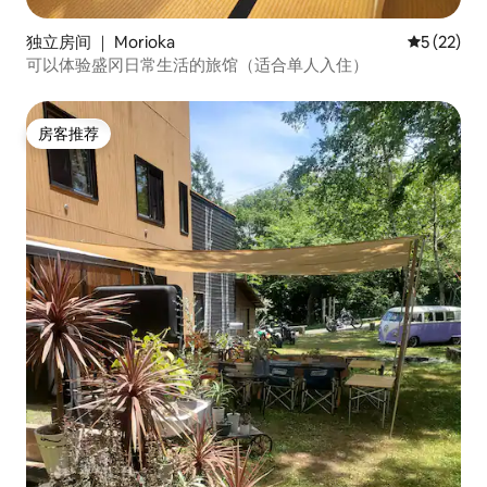
独立房间 ｜ Morioka
平均评分 5
5 (22)
可以体验盛冈日常生活的旅馆（适合单人入住）
房客推荐
房客推荐