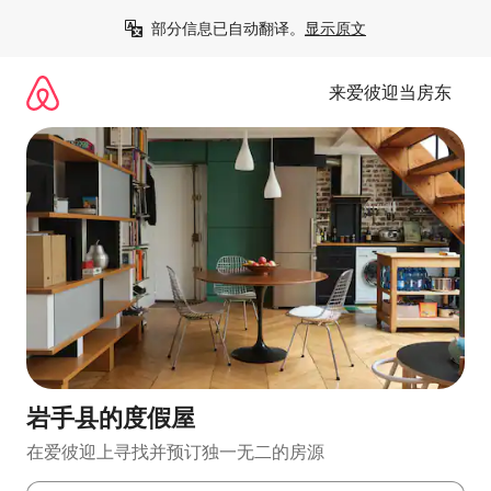
跳
部分信息已自动翻译。
显示原文
至
内
容
来爱彼迎当房东
岩手县的度假屋
在爱彼迎上寻找并预订独一无二的房源