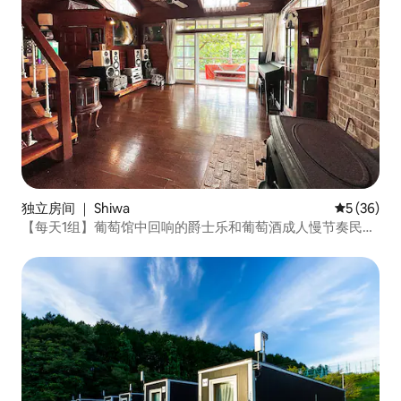
独立房间 ｜ Shiwa
平均评分 5
5 (36)
【每天1组】葡萄馆中回响的爵士乐和葡萄酒成人慢节奏民宿
「Jazzy」