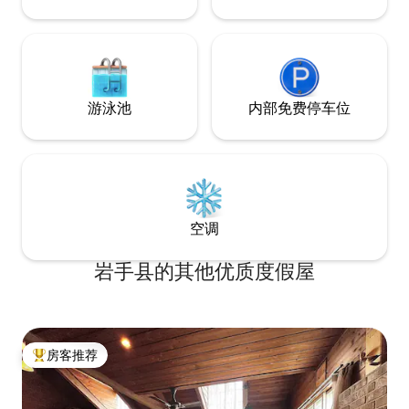
您感到宾至如归。 （虽然有相关规定）允
ット エアコン、洗濯機、ヘアドライヤ
许携带宠物。每人每晚 3,000 日元 请在“谁
ー、電気ケトル、
会使用您的狗”页面上了解更多信息。 * 房
ベッドとアイロンは貸出可
源经过适当清洁，但如果您对宠物过敏，
は調味料をご持参ください 
请理解。 位置：距盛冈站（Morioka
ション３階。エレベー
Station）步行 15 分钟，距盛冈巴士中心
時～18時まで１
游泳池
内部免费停车位
（Morioka Bus Center）2 分钟。距离盛
中(英語は話せませ
冈南（Morioka-Minami）立体交叉道口约
は不在。 ◆注意事項 ・ペットは泊まれま
25 分钟车程 步行仅需 5 分钟即可抵达附近
せん ・故障や破損があった時は、直ぐご
的设施/便利店、生鲜食品店、居酒屋、咖
連絡ください。 
啡馆、100 日元店、桑拿浴场、银行自动
す ・宿泊者以外の外部の訪問者の入室は
取款机、邮局等，但晚上很安静。与盛冈
ご遠慮ください ＊盛岡市では2026年10月
站和主街等商业市中心区域不同，这里也
1日より、お一人様
空调
是当地“生活”扎根的地方，因此请放心入
税が導入されます
住。
200円が宿泊料金
岩手县的其他优质度假屋
房客推荐
热门「房客推荐」