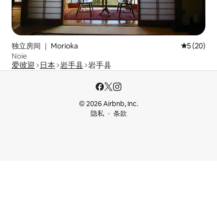
独立房间 ｜ Morioka
平均评分 5
5 (20)
Noie
爱彼迎
日本
岩手县
岩手县
© 2026 Airbnb, Inc.
隐私
条款