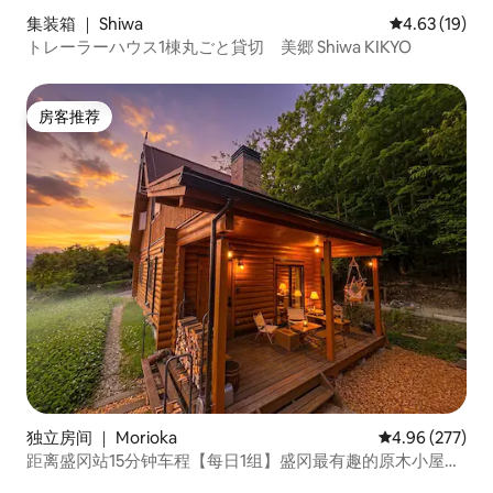
集装箱 ｜ Shiwa
平均评分 4.6
4.63 (19)
トレーラーハウス1棟丸ごと貸切 美郷 Shiwa KIKYO
房客推荐
房客推荐
独立房间 ｜ Morioka
平均评分 4.96
4.96 (277)
距离盛冈站15分钟车程【每日1组】盛冈最有趣的原木小屋
〈FUMOTO〉｜2间客房最多可住5人｜推荐连住