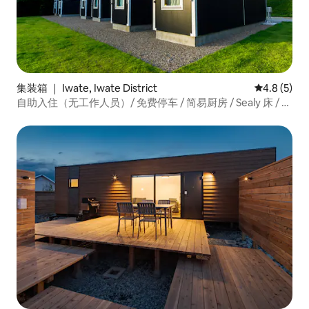
集装箱 ｜ Iwate, Iwate District
平均评分 4.
4.8 (5)
自助入住（无工作人员）/ 免费停车 / 简易厨房 / Sealy 床 / 禁
烟/ 可入住3人