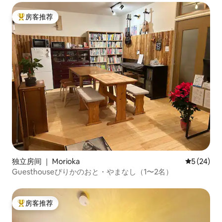
房客推荐
热门「房客推荐」
独立房间 ｜ Morioka
平均评分 5
5 (24)
Guesthouseぴりかのおと・やまなし（1〜2名）
房客推荐
热门「房客推荐」