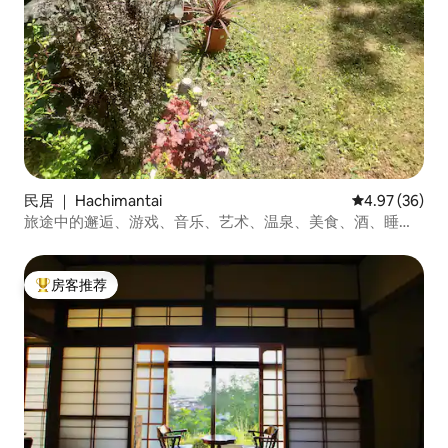
民居 ｜ Hachimantai
平均评分 4.97
4.97 (36)
旅途中的邂逅、游戏、音乐、艺术、温泉、美食、酒、睡
眠、宿舍3间客房
房客推荐
热门「房客推荐」