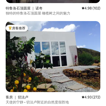
特鲁洛石顶圆屋 ｜ 诺奇
平均评分 4.98
4.98 (102)
独特的特鲁洛石顶圆屋 橄榄树之间的魅力
房客推荐
热门「房客推荐」
客房 ｜ 切法卢
平均评分 4.93
4.93 (272)
天使的宁静 • 切法卢附近的自然度假胜地