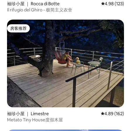
袖珍小屋 ｜ Rocca di Botte
平均评分 4.98
4.98 (123)
Il rifugio del Ghiro - 极简主义农舍
房客推荐
房客推荐
袖珍小屋 ｜ Limestre
平均评分 4.89
4.89 (162)
Metato Tiny House度假木屋