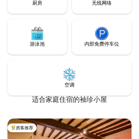
厨房
无线网络
proprio ritmo naturale.
游泳池
内部免费停车位
空调
适合家庭住宿的袖珍小屋
房客推荐
热门「房客推荐」