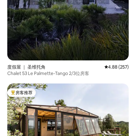
度假屋 ｜ 圣维托角
平均评分 4.88
4.88 (257)
Chalet 53 Le Palmette-Tango 2/3位房客
房客推荐
热门「房客推荐」