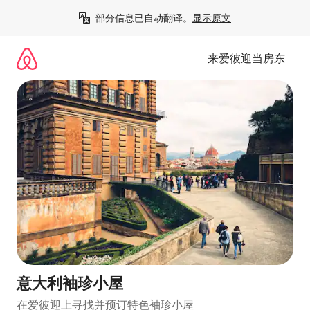
跳
部分信息已自动翻译。
显示原文
至
内
容
来爱彼迎当房东
意大利袖珍小屋
在爱彼迎上寻找并预订特色袖珍小屋