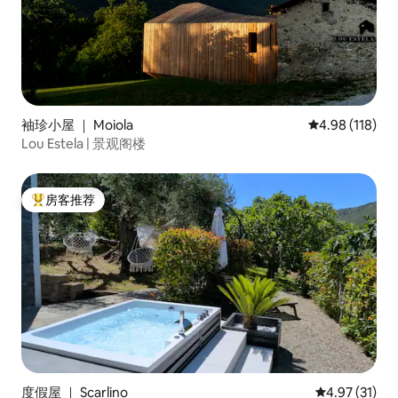
袖珍小屋 ｜ Moiola
平均评分 4.98
4.98 (118)
Lou Estela | 景观阁楼
房客推荐
热门「房客推荐」
度假屋 ｜ Scarlino
平均评分 4.9
4.97 (31)