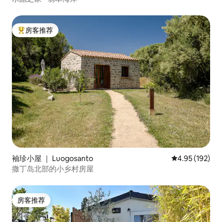
房客推荐
热门「房客推荐」
袖珍小屋 ｜ Luogosanto
平均评分 4.95
4.95 (192)
撒丁岛北部的小乡村房屋
房客推荐
房客推荐