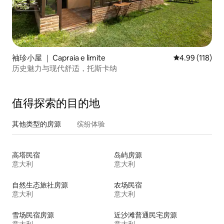
袖珍小屋 ｜ Capraia e limite
平均评分 4.99
4.99 (118)
历史魅力与现代舒适，托斯卡纳
值得探索的目的地
其他类型的房源
缤纷体验
高塔民宿
岛屿房源
意大利
意大利
自然生态旅社房源
农场民宿
意大利
意大利
雪场民宿房源
近沙滩普通民宅房源
意大利
意大利