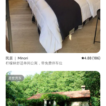
民居 ｜ Minori
平均评分 4.88
4.88 (186)
柠檬林舒适单间公寓，带免费停车位
超赞房东
超赞房东