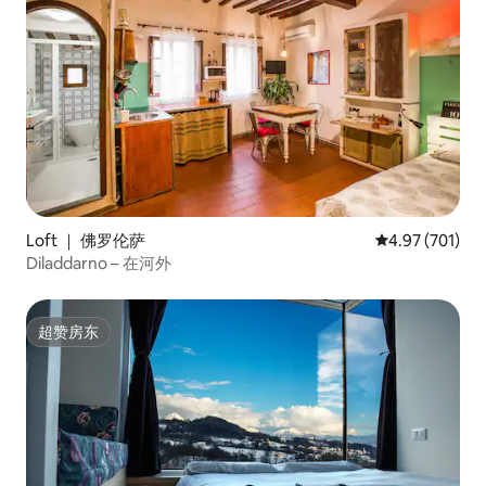
Loft ｜ 佛罗伦萨
平均评分 4.97
4.97 (701)
Diladdarno – 在河外
超赞房东
超赞房东