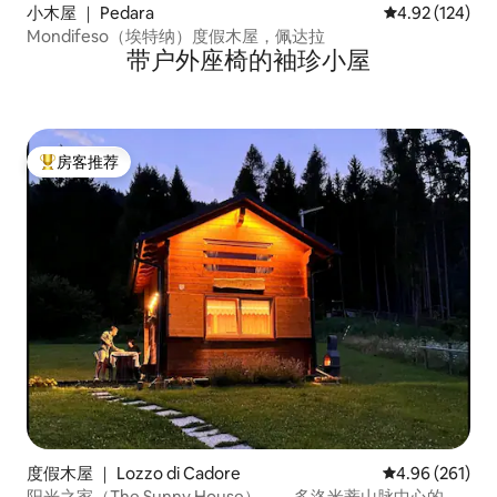
小木屋 ｜ Pedara
平均评分 4.92
4.92 (124)
Mondifeso（埃特纳）度假木屋，佩达拉
带户外座椅的袖珍小屋
房客推荐
热门「房客推荐」
度假木屋 ｜ Lozzo di Cadore
平均评分 4.96
4.96 (261)
阳光之家（The Sunny House）——多洛米蒂山脉中心的度