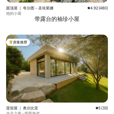
圆顶屋 ｜ 夸尔图－圣埃莱娜
平均评分 4.92
4.92 (480)
他的小屋
带露台的袖珍小屋
房客推荐
热门「房客推荐」
度假屋 ｜ 奥尔比亚
平均评分 5
5 (33)
水晶之家 - 翡翠海岸