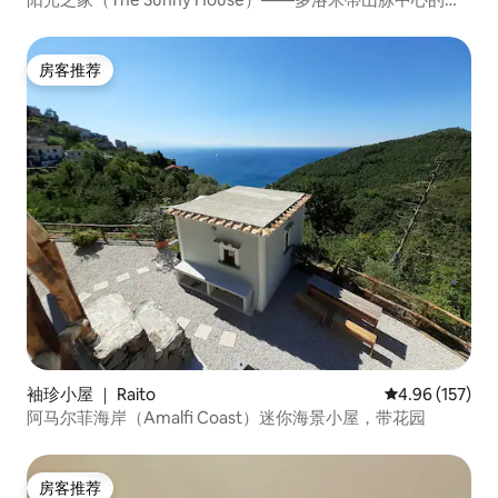
假木屋
房客推荐
房客推荐
袖珍小屋 ｜ Raito
平均评分 4.96
4.96 (157)
阿马尔菲海岸（Amalfi Coast）迷你海景小屋，带花园
房客推荐
房客推荐