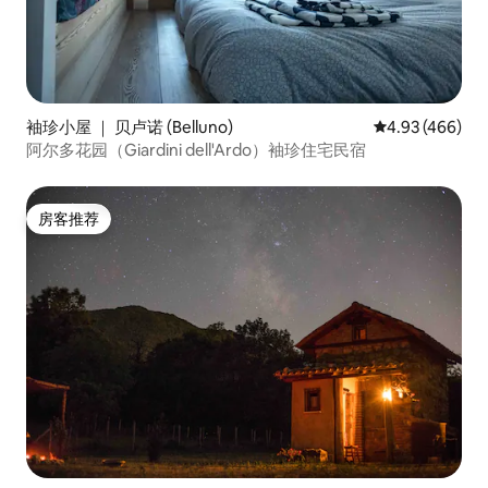
袖珍小屋 ｜ 贝卢诺 (Belluno)
平均评分 4.93
4.93 (466)
阿尔多花园（Giardini dell'Ardo）袖珍住宅民宿
房客推荐
房客推荐