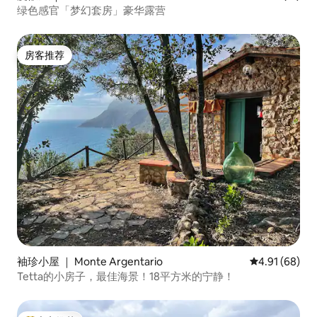
绿色感官「梦幻套房」豪华露营
房客推荐
房客推荐
袖珍小屋 ｜ Monte Argentario
平均评分 4.9
4.91 (68)
Tetta的小房子，最佳海景！18平方米的宁静！