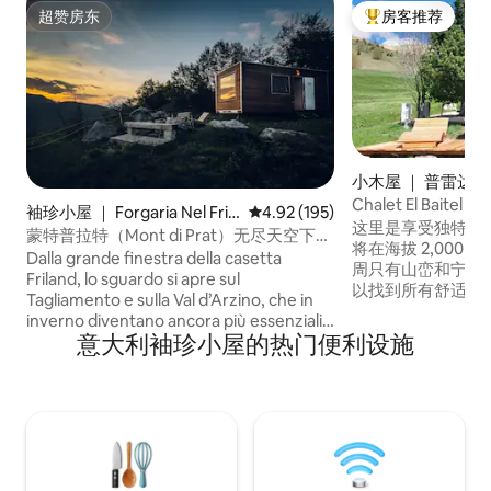
超赞房东
房客推荐
超赞房东
热门「房客推荐」
小木屋 ｜ 普雷达佐
Chalet El Baitel
袖珍小屋 ｜ Forgaria Nel Friu
平均评分 4.92 分（满分 5 分），共
4.92 (195)
的浪漫中心
这里是享受独特放
li
蒙特普拉特（Mont di Prat）无尽天空下的
将在海拔 2,000
小屋
Dalla grande finestra della casetta
周只有山峦和宁静
Friland, lo sguardo si apre sul
以找到所有舒适设
Tagliamento e sulla Val d’Arzino, che in
房、小厨房、液晶
inverno diventano ancora più essenziali
可以欣赏Lagorai Cha
意大利袖珍小屋的热门便利设施
e silenziosi, tra albe limpide e tramonti
Martino Gro
dai colori freddi e intensi. Nei cieli
成，每一个细节都
invernali, con un po’ di fortuna, potrai
山靴的鞋带，踏上
scorgere il volo dei gufi reali e dei grifoni
拿/涡流浴的组合
provenienti dalla vicinissima Riserva
naturale del Lago di Cornino. Qui il
silenzio avvolge ogni momento,
invitando a rallentare e ritrovare il