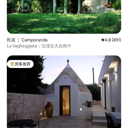
民居 ｜ Camporanda
平均评分 4.8
4.8 (491)
La Vagheggiata：沉浸在大自然中
房客推荐
热门「房客推荐」