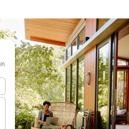
般的
击或滑动手势浏览。