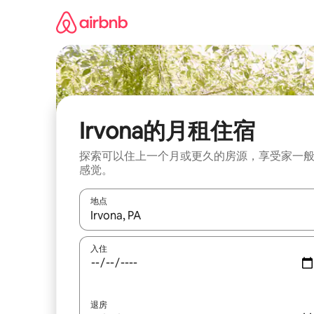
跳
至
内
容
Irvona的月租住宿
探索可以住上一个月或更久的房源，享受家一
感觉。
地点
如有搜索结果，请使用上下方向键查看，或通过点
入住
退房