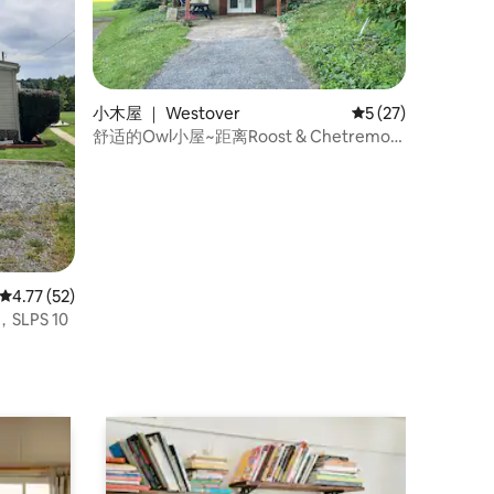
小木屋 ｜ Westover
平均评分 5 分（满分
5 (27)
舒适的Owl小屋~距离Roost & Chetremon
仅几分钟路程
平均评分 4.77 分（满分 5 分），共 52 条评价
4.77 (52)
SLPS 10