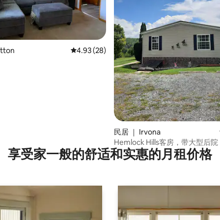
tton
平均评分 4.93 分（满分 5 分），共 28 条评价
4.93 (28)
 5 分），共 12 条评价
民居 ｜ Irvona
Hemlock Hills客房，带大型后院，
享受家一般的舒适和实惠的月租价格