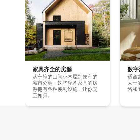
家具齐全的房源
数字
从宁静的山间小木屋到便利的
适合
城市公寓，这些配备家具的房
人士
源拥有各种便利设施，让你宾
络和
至如归。