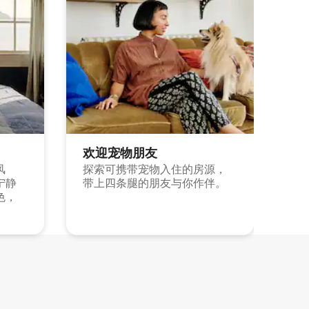
欢迎宠物朋友
风
探索可携带宠物入住的房源，
宁静
带上四条腿的朋友与你作伴。
色，