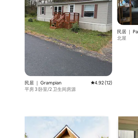
民居 ｜ Pa
北屋
民居 ｜ Grampian
平均评分 4.92 分（满分
4.92 (12)
平房 3 卧室/2 卫生间房源