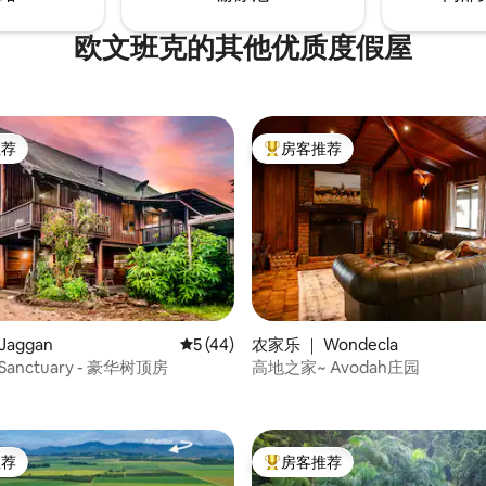
欧文班克的其他优质度假屋
推荐
房客推荐
客推荐」
热门「房客推荐」
 5 分），共 9 条评价
Jaggan
平均评分 5 分（满分 5 分），共 44 条评价
5 (44)
农家乐 ｜ Wondecla
s Sanctuary - 豪华树顶房
高地之家~ Avodah庄园
推荐
房客推荐
客推荐」
热门「房客推荐」