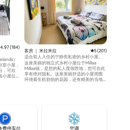
热带花卉
Bartl
葱的热带
是一个花
花。 小屋完全自给自足。 新鲜的泉水通过
房源的重
布产生清
们，这里
所，大自
均评分 4.97 分（满分 5 分），共 184 条评价
4.97 (184)
客房 ｜ 米拉米拉
平均评分 5 分（满分 
5 (201)
适合双人入住的宁静而私密的乡村小屋。
elands）
这座美丽的独立式乡村小屋位于Millaa
一卧室小屋，
Millaa镇，是您的私人度假胜地，您可在此
台，可欣
享有绝对隐私。这座美丽舒适的小屋周围
栋小屋位
环绕着生机勃勃的花园，还有精美的当地
全庄园内，
蝴蝶和鸟类，是放松身心、探索和重新拥
里有很多活
抱大自然的完美场所。 Millaa Millaa以其郁
驴徒步旅
郁葱葱的绿色山丘、凉爽的山地气候、标
其他景点
志性的瀑布和丰富的野生动物而闻名，而
1.5小时
在这处独特的度假屋，所有这些都近在咫
尺。
免费停车位
空调