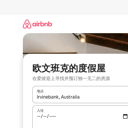
跳
至
内
容
欧文班克的度假屋
在爱彼迎上寻找并预订独一无二的房源
地点
如有搜索结果，请使用上下方向键查看，或通过点
入住