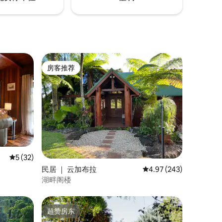
房客推荐
房客推荐
平均评分 5 分（满分 5 分），共 32 条评价
5 (32)
民居 ｜ 云加布拉
平均评分 4.97 分（满分 
4.97 (243)
湖畔阁楼
超赞房东
超赞房东