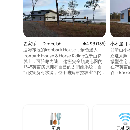
农家乐 ｜ Dimbulah
平均评分 4.98 分（满分 
4.98 (156)
小木屋 ｜
迪姆布拉的Ironbark House，景色迷人
翡翠山小
Ironbark House & Horse Riding位于山脊
欢迎来到
线上，可俯瞰内陆。 这座完全脱离电网的
微型住宅
1345英亩房源拥有自己的太阳能系统，自
在75英
行收集所有水源，位于迪姆布拉农业区的
谷（Barr
阿瑟顿高原（Atherton Tablelands）郊
和手机信
外，位于前往马拉坎山（Mt Mulligan）和
户外厕所
奇拉戈（Chillagoe）的路线上。 刚刚建
袋鼠、笑
成，设有2间宽敞的卧室，均配备宽敞的套
火。距离M
房，由温馨的厨房/餐厅/起居区隔开，房子
程，距离Eme
前面有宽敞的阳台。
的丛林生
厨房
无线网