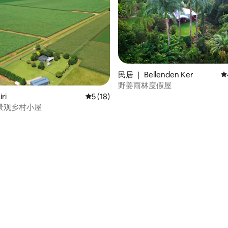
民居 ｜ Bellenden Ker
平
野姜雨林度假屋
ri
平均评分 5 分（满分 5 分），共 18 条评价
5 (18)
景观乡村小屋