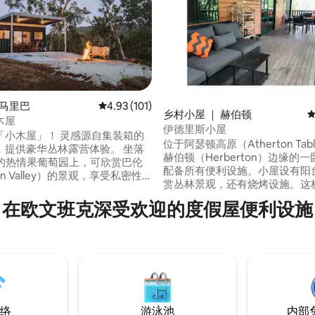
5 分），共 156 条评价
 马里巴
平均评分 4.93 分（满分 5 分），共 101 条评价
4.93 (101)
乡村小屋 ｜ 赫伯顿
平
木屋
伊德里斯小屋
「小木屋」！ 灵感源自集装箱的
位于阿瑟顿高原（Atherton Tabl
，提供豪华丛林露营体验。 坐落
赫伯顿（Herberton）边缘的
亩的热情果葡萄园上，可欣赏巴伦
配备所有便利设施。小屋设有阳
on Valley）的景观，享受私密性
赏丛林景观，还有烧烤设施。这
号。 户外淋浴间，露天，全封闭
于一个占地1公顷（2英亩）的安
。 小屋使用钻井水。 享受观赏小
在欧文班克深受欢迎的度假屋便利设施
距离主要的历史家园200米。这
翠鸟和本地鸟类。 星空下的篝
动，包括博物馆、丛林漫步和骑
areeba 5公里泥土路，15分钟车
行、前往一些真正的内陆城镇和
rald Creek Falls 2公里。真正
的一日游，距离凯恩斯国际机场仅
活。
车程。包括早餐用品。
络
游泳池
内部