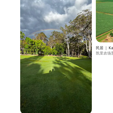
民居 ｜ Kai
凯里农场