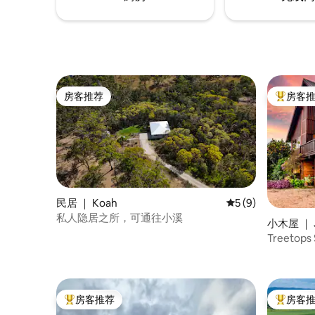
房客推荐
房客
房客推荐
热门「房
民居 ｜ Koah
平均评分 5 分（满分
5 (9)
私人隐居之所，可通往小溪
小木屋 ｜ 
Treetop
房客推荐
房客
热门「房客推荐」
热门「房