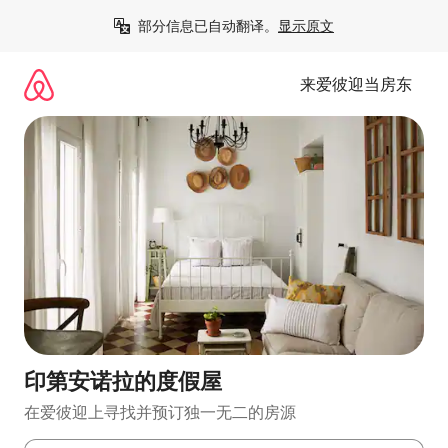
跳
部分信息已自动翻译。
显示原文
至
内
容
来爱彼迎当房东
印第安诺拉的度假屋
在爱彼迎上寻找并预订独一无二的房源