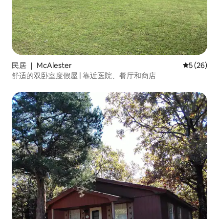
民居 ｜ McAlester
平均评分 5
5 (26)
舒适的双卧室度假屋 | 靠近医院、餐厅和商店