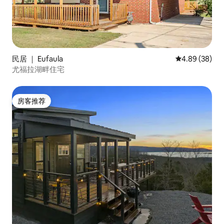
民居 ｜ Eufaula
平均评分 4.89
4.89 (38)
尤福拉湖畔住宅
房客推荐
房客推荐