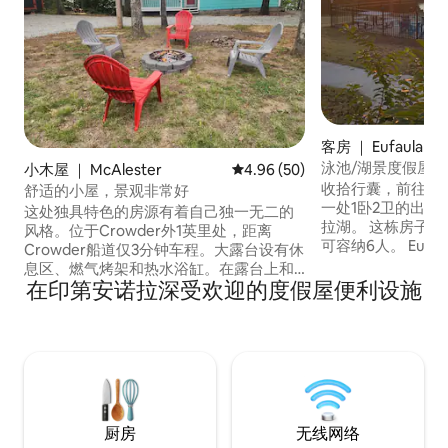
客房 ｜ Eufaula
泳池/湖景度假屋
小木屋 ｜ McAlester
平均评分 4.96 分（满分 5 分），
4.96 (50)
收拾行囊，前往「Lake
舒适的小屋，景观非常好
一处1卧2卫的出
这处独具特色的房源有着自己独一无二的
拉湖。 这栋房子面
风格。位于Crowder外1英里处，距离
可容纳6人。 Euf
Crowder船道仅3分钟车程。大露台设有休
世界一流钓鱼的所
息区、燃气烤架和热水浴缸。在露台上和
想要远离日常生活
在印第安诺拉深受欢迎的度假屋便利设施
前面的火坑上欣赏6英里的湖景。客厅设有
住。 位于Eufau
拱形天花板，为小木屋增添了舒适的感
的船坡道3英里，距离Ca
觉。距离Robbers Cave 45分钟车程，距
里。距离McAlest
离Arrowhead高尔夫球场10分钟车程，距
物和用餐。
离Yogi Bears Jellystone公园15分钟车程。
也是渔民和猎人的绝佳爱彼迎目的地。
厨房
无线网络