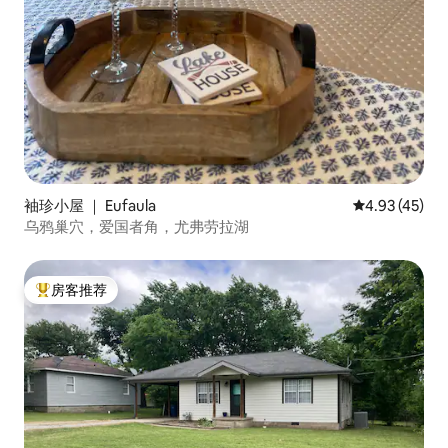
袖珍小屋 ｜ Eufaula
平均评分 4.9
4.93 (45)
乌鸦巢穴，爱国者角，尤弗劳拉湖
房客推荐
热门「房客推荐」