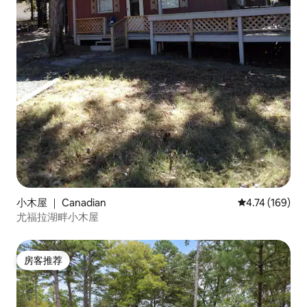
小木屋 ｜ Canadian
平均评分 4.74
4.74 (169)
尤福拉湖畔小木屋
房客推荐
房客推荐