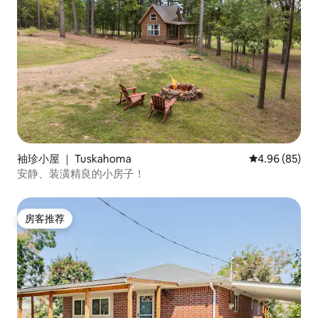
袖珍小屋 ｜ Tuskahoma
平均评分 4.96
4.96 (85)
安静、装潢精良的小房子！
房客推荐
房客推荐