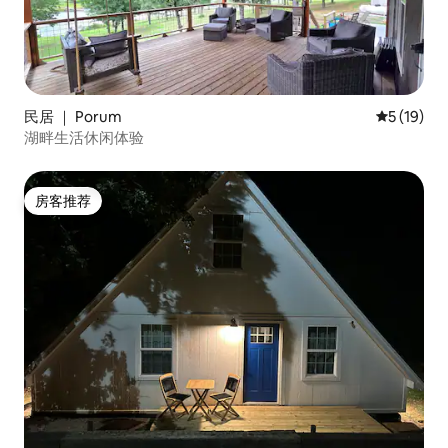
民居 ｜ Porum
平均评分 5
5 (19)
湖畔生活休闲体验
房客推荐
房客推荐