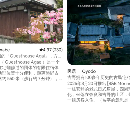
nabe
平均评分 4.97 分（满分 5 分），共 230 条评价
4.97 (230)
的「Guesthouse Agai」，方便
步行和河上游玩。您可以体验乡
（ Guesthouse Agae ）是一个
住宅翻修过的团体的有限住宿体
民居 ｜ Oyodo
地理位置十分便利，距离熊野古
吉野拥有100多年历史的古民宅/
约 550 米（步行约 7 分钟），
晚餐/每天仅限一组房客入住/被
2026年3月20日推出 [B&B Morino Akari]是
分钟即可抵达超市（A-COOP）、巴
安静住宿
一栋安静的老式日式房屋，四周
Aruki no Sato Chikatsuyu）
化，坐落在奈良和吉野的山区，
ororoya）。 房东是当地的熊野
 5 分），共 3 条评价
一组房客入住。（名字的意思是
，因此我们将尽最大努力在您需
光」） ⚫︎ 住宿期间，房东会为您准备早餐
您的问题、提供建议以及接送服
和晚餐（请参阅照片以供参考）。 
还可以提供私人导游服务，请随
还可以提供鱼素和素食餐点。 与Hotos共
费。隔壁有超
用厨房区域。房源的其他区域由
 ☆ A-coop纪南/熊野古道生活
您可以像租用整套房源一样自由