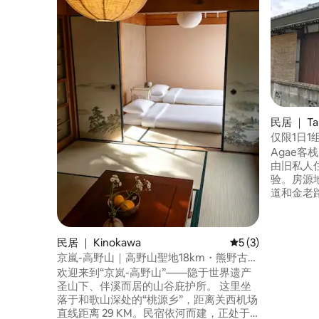
民居 ｜ Ta
仅限1日1组
熊野古道
Agae客栈
村生活。
由旧私人
验。房源
道和金老路
步行 1 
士站（Kodo 
和餐厅（T
民居 ｜ Kinokawa
平均评分 5 分（满分
5 (3)
古道导游
京嵐-高野山｜高野山聖地18km・熊野古道
要时解答
20km｜枕溪流而眠的古民家
欢迎来到“京岚-高野山”——隐于世界遗产
务。我们
圣山下、伴溪而居的山谷庇护所。 这里坐
时联系我们。 房价不包含餐
落于和歌山深处的“桃源乡”，距离关西机场
市和餐厅。
直线距离 29 KM。民宿依河而建，正处于
之汤店 “A-coop”超市 上午 8:30 – 下午