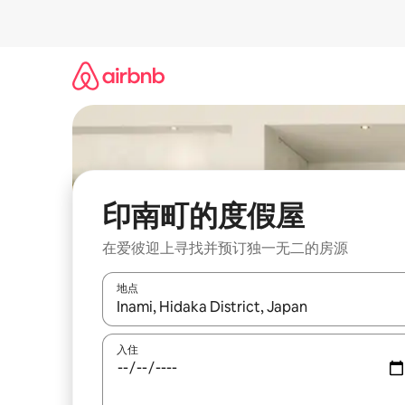
跳
至
内
容
印南町的度假屋
在爱彼迎上寻找并预订独一无二的房源
地点
如有搜索结果，请使用上下方向键查看，或通过点
入住