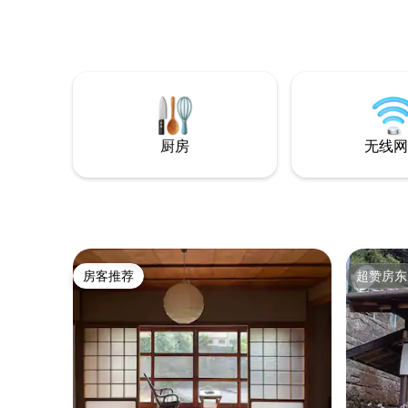
世界文化遗产——广袤的高野山脉中，清
6:00 「Toror
幽避世。窗外清澈的溪流潺潺作响，宛如
上午11:0
天然的白噪音，伴您在一夜好眠中洗去都
单）周二闭馆。 我们也
市的疲惫。 由于独特的地理位置，这里是
此请阅读「其他
您自驾深度探索纪伊山地神圣之美的完美
地方言中
大本营： 世界遗产·高野山（距佛教核心区/
样放松身心。 地址： 1776-3, N
奥之院约18公里）： 由弘法大师于1200年
cho, Tana
前创立的佛教真言宗总本山。您可以自驾
646-1402
厨房
无线网
前往核心景区，探访朱红的根本大塔，或
在古杉蔽日的奥之院万盏长明灯中，感受
跨越千年的内心平静。 世界遗产·熊野古道
（驱车约20公里）： 全球唯二的祭祀朝圣
之路。这条绵延于葱郁山林间的千年古
道，沿途青苔覆石、古木参天，相传每寸
土地都宿有神灵，是洗涤心灵、汲取大自
然能量的疗愈圣地。 我们全套翻新了厨房
房客推荐
超赞房东
房客推荐
超赞房东
与卫浴设施，提供极简现代的洁净体验；
同时，我们珍重地保留了一间昭和年代复
古洋室，以及两间铺满榻榻米、散发着淡
淡草香的传统和室。 夏有水蜜桃，秋有柿
子与柑橘，院子里还种满了小橘子树。远
离喧嚣，来京岚-高野山过几天向往的日式
田园生活吧。