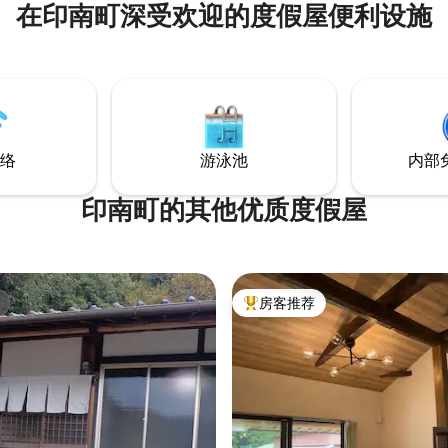
在印南町深受欢迎的度假屋便利设施
受美好时光。 房源面积为 230 平方米，空
oya」☆餐厅 “Toroya”餐厅
间宽敞，最多可入住 8 人。非常
0 – 下午6:30（下午6:00停止接
或团体入住。此外，方便前往热
可以安排用餐，因
点，例如吉野山，以及世界遗产
注意事项」。 “Agae”在当
寺。吉野山（Mt. Yoshino）
意为“我的房子”。请像在自己家一
化遗产景点金峰山寺（Konpōzanj
akabeji-
Temple）。 我们在保留历史悠久的横梁和
be-shi, Wakayama Prefecture
瓷砖屋顶的同时，确保为您提供
络
游泳池
内部
住体验。宁静的山景，夜晚柔和
在这里，您可以忘却日常生活的烦
于自然环境的原因，我们建议您
印南町的其他优质度假屋
来。 （如果您乘坐火车前来，我
据您的意愿安排往返最近车站的
务。） 远离城市的喧嚣，享受轻松惬意的
住宿体验。
房客推荐
热门「房客推荐」