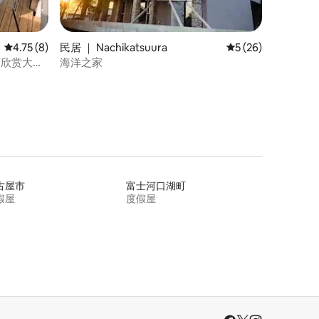
平均评分 4.75 分（满分 5 分），共 8 条评价
4.75 (8)
民居 ｜ Nachikatsuura
平均评分 5 分（满分
5 (26)
 可欣赏大海
海洋之家
质露台上享
古屋市
富士河口湖町
假屋
度假屋