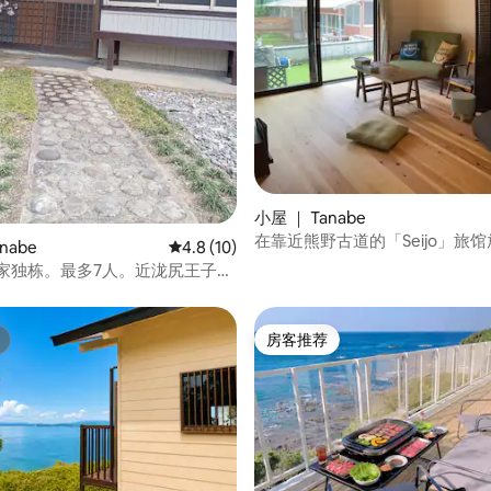
 5 分），共 17 条评价
小屋 ｜ Tanabe
在靠近熊野古道的「Seijo」旅
nabe
平均评分 4.8 分（满分 5 分），共 10 条评价
4.8 (10)
心，每天仅限一组房客入住。附
民家独栋。最多7人。近泷尻王子。
泉。本宫町免费接送至主神社。
房客推荐
房客推荐