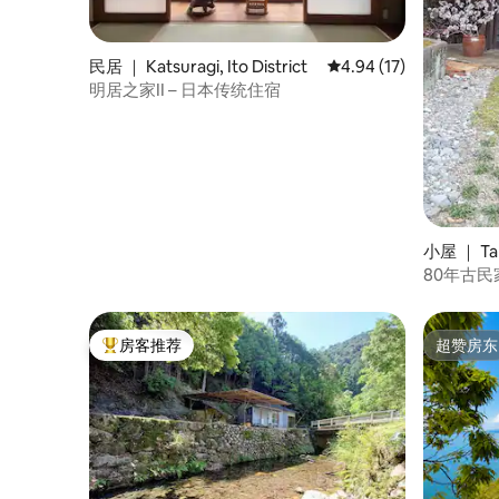
民居 ｜ Katsuragi, Ito District
平均评分 4.94 分（满分
4.94 (17)
明居之家II – 日本传统住宿
小屋 ｜ Ta
​80年古
含简餐。
房客推荐
超赞房东
热门「房客推荐」
超赞房东