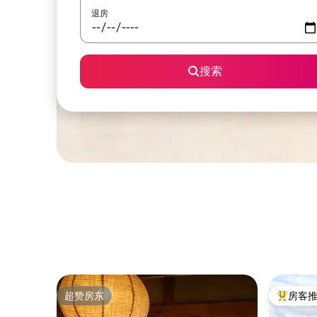
退房
搜索
超赞房东
房客
超赞房东
热门「房