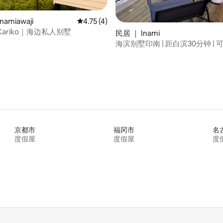
amiawaji
平均评分 4.75 分（满分 5 分），共 4 条评价
4.75 (4)
urf Kariko｜海边私人别墅
 5 分），共 84 条评价
民居 ｜ Inami
海滨别墅印南 | 距白滨30分钟 |
的隐秘度假屋整套出租 | 可在木
用烧烤和铁板烧
京都市
福冈市
名
度假屋
度假屋
度