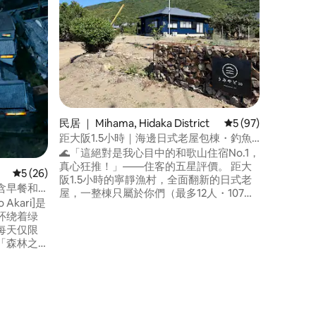
在山上度
Newly
罗
歌山县（ W
Koyas
山盆地，
城镇也被
山上经营客
经验。Ko
在山上租
战。 这家旅馆原本是一个多年未使用的车
民居 ｜ Mihama, Hidaka District
平均评分 5 分（满分
5 (97)
库的翻新
在山上度
距大阪1.5小時｜海邊日式老屋包棟・釣魚
栋安全的
採果窯烤披薩・親子友善・最多12人
🌊「這絕對是我心目中的和歌山住宿No.1，
文物和船只。 每天仅限一对
真心狂推！」——住客的五星評價。 距大
平均评分 5 分（满分 5 分），共 26 条评价
5 (26)
供一个完
阪1.5小時的寧靜漁村，全面翻新的日式老
含早餐和
可住4人
屋，一整棟只屬於你們（最多12人・107
绿色环绕的
与重要的
㎡）。 想放空充電，這裡剛剛好。 💛 還在
环绕着绿
家里时光
比較？先按♡收藏，之後隨時找得到我們
每天仅限
全私密，不会
【在這裡可以】 ・採果體驗：枇杷、柿
「森林之
字钥匙，
子、椪柑、夏季蔬菜（依季節／免費） ・
并引导您
房東親自教你生炭火＋柴窯烤披薩 ・在地
⚫︎ 我们
在住宿期
私房釣點導覽（可租釣具）——曾有旅客
為了釣魚連住7晚 ・雨天照樣玩：桌球、桌
您独享，
遊、65吋電視，隔壁倉庫還能烤肉 【自駕
自在地享
超方便】 關西機場約1小時・大阪約1.5〜2