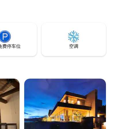
小時／御坊交流道15分鐘／免費停車5台 煙
适合家庭
樹海灘步行8分鐘・產湯海水浴場開車10分
门的赏樱
鐘（縣認定AA級水質・淺灘白沙） 往白濱
地金峰山
50分鐘——熊野古道、白濱行程的絕佳中
，以及世界文
繼站 【安心入住】 智慧門鎖自助Check-in
i
／房東可用英文、日文溝通，訊息用中文
也OK（Airbnb自動翻譯） Wi-Fi實測
舒适的入
161Mbps／連住有優惠：2晚9折・3晚85
免费停车位
空调
的灯光。
折・4晚8折起
恼。 由
开车前
们可以根
接送服