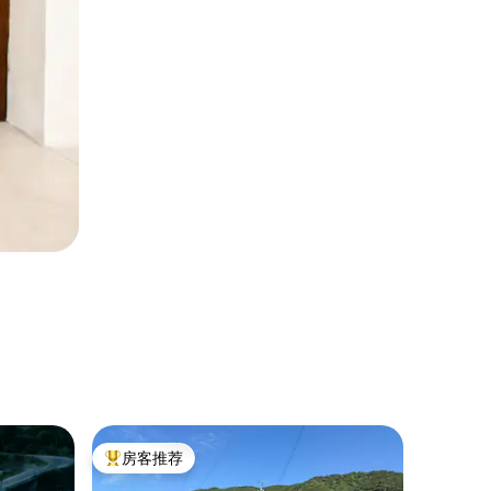
袖珍小屋
房客推荐
房客
热门「房客推荐」
热门「
租赁一栋