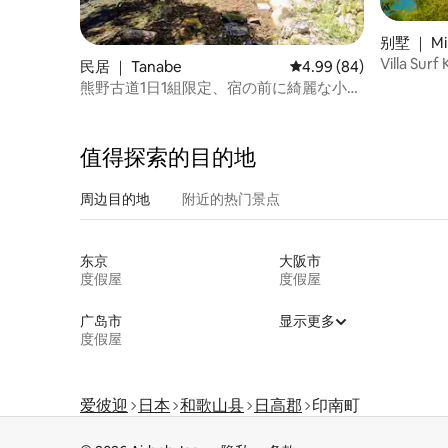
别墅 ｜ Min
Villa S
民居 ｜ Tanabe
平均评分 4.99 分（满分
4.99 (84)
熊野古道1日1組限定、宿の前に綺麗な小川
が流れる一軒家
值得探索的目的地
周边目的地
附近的热门景点
东京
大阪市
度假屋
度假屋
广岛市
显示更多
度假屋
爱彼迎
日本
和歌山县
日高郡
印南町