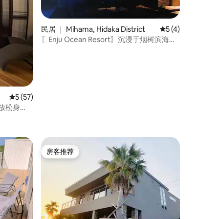
民居 ｜ Mihama, Hidaka District
平均评分 5 分（满
5 (4)
〖Enju Ocean Resort〗沉浸于烟树滨海绝
美景致与自然公园中的静谧奢华度假
平均评分 5 分（满分 5 分），共 57 条评价
5 (57)
馆放松身
近有温
房客推荐
房客推荐