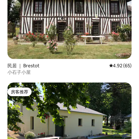
民居 ｜ Brestot
平均评分 4.92
4.92 (65)
小石子小屋
房客推荐
房客推荐