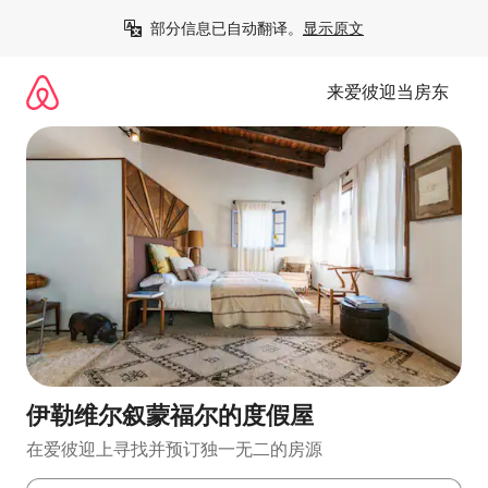
跳
部分信息已自动翻译。
显示原文
至
内
容
来爱彼迎当房东
伊勒维尔叙蒙福尔的度假屋
在爱彼迎上寻找并预订独一无二的房源