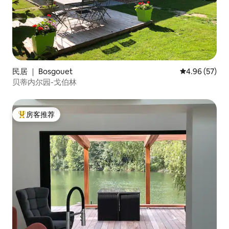
民居 ｜ Bosgouet
平均评分 4.96
4.96 (57)
贝蒂内尔园-戈伯林
房客推荐
热门「房客推荐」