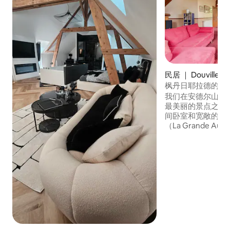
民居 ｜ Douville-su
枫丹日耶拉德的大
我们在安德尔山谷（vall
最美丽的景点之一
间卧室和宽敞的起
（La Grande A
道院（Abbaye de F
勒瓦瓦苏尔纺织厂（Fi
Levavasseu
林（Forêt de L
和小池塘穿过，位
中，四季提供多样
的客人还可以进入Font
Bonnemare的私