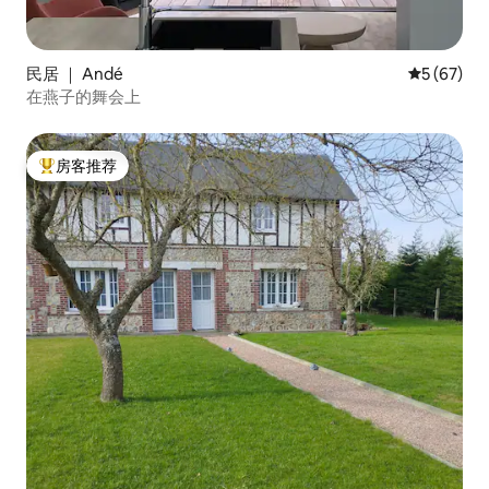
民居 ｜ Andé
平均评分 5
5 (67)
在燕子的舞会上
房客推荐
热门「房客推荐」