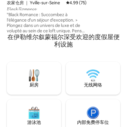
农家仓房 ｜ Yville-sur-Seine
平均评分 4.99 分（满分 5 分），
4.99 (75)
𝓑𝓵𝓪𝓬𝓴 𝓡𝓸𝓶𝓪𝓷𝓬𝓮
​"Black Romance : Succombez à
l'élégance d'un séjour d'exception. >
Plongez dans un univers de luxe et de
volupté au sein de ce loft unique. Pensé
在伊勒维尔叙蒙福尔深受欢迎的度假屋便
comme un sanctuaire dédié à l'amour,
chaque détail a été soigneusement
利设施
choisi pour éveiller vos sens et vous
offrir une parenthèse inoubliable en
toute intimité." 🖤✨
厨房
无线网络
游泳池
内部免费停车位