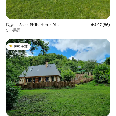
民居 ｜ Saint-Philbert-sur-Risle
平均评分 4.97
4.97 (86)
5 小果园
房客推荐
热门「房客推荐」