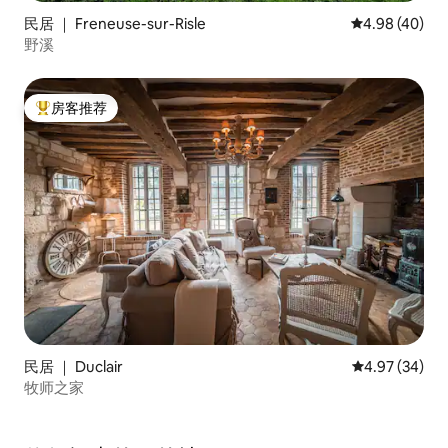
民居 ｜ Freneuse-sur-Risle
平均评分 4.98
4.98 (40)
野溪
房客推荐
热门「房客推荐」
民居 ｜ Duclair
平均评分 4.97
4.97 (34)
牧师之家