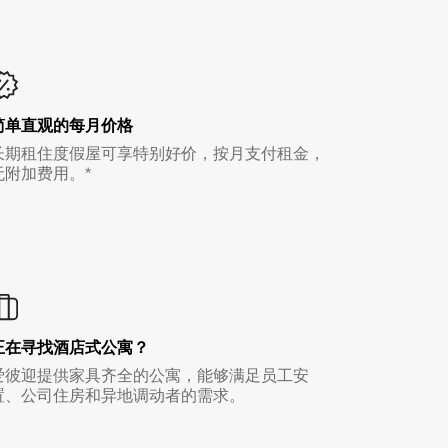
简单直观的每月价格
长期租住度假屋可享特别好价，按月支付租金，
无附加费用。*
正在寻找酒店式公寓？
爱彼迎提供家具齐全的公寓，能够满足员工安
置、公司住房和异地调动者的需求。