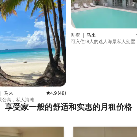
别墅 ｜ 马来
可入住18人的迷人海景私人别墅
 5 分），共 31 条评价
｜ 马来
平均评分 4.9 分（满分 5 分），共 48 条评价
4.9 (48)
景公寓，私人海滩
享受家一般的舒适和实惠的月租价格