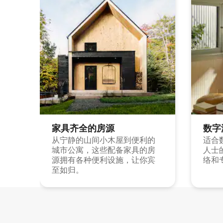
家具齐全的房源
数字
从宁静的山间小木屋到便利的
适合
城市公寓，这些配备家具的房
人士
源拥有各种便利设施，让你宾
络和
至如归。