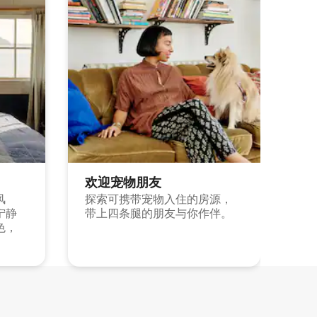
欢迎宠物朋友
风
探索可携带宠物入住的房源，
宁静
带上四条腿的朋友与你作伴。
色，