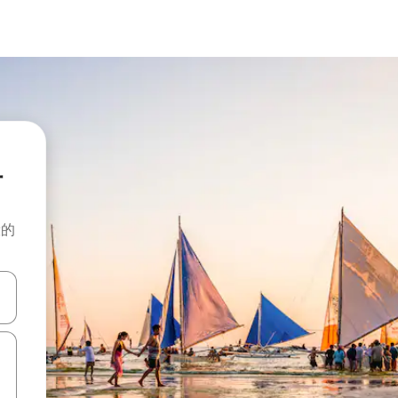
租
般的
击或滑动手势浏览。