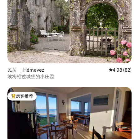
民居 ｜ Hémevez
平均评分 4.98
4.98 (82)
埃梅维兹城堡的小庄园
房客推荐
热门「房客推荐」