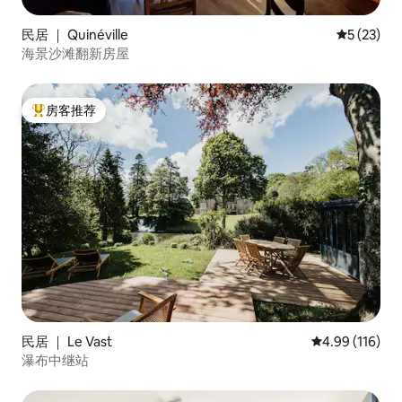
民居 ｜ Quinéville
平均评分 5
5 (23)
海景沙滩翻新房屋
房客推荐
热门「房客推荐」
民居 ｜ Le Vast
平均评分 4.99
4.99 (116)
瀑布中继站