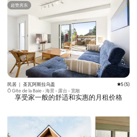
超赞房东
超赞房东
民居 ｜ 圣瓦阿斯拉乌盖
平均评分 
5 (5)
Ô Gite de la Baie - 海景 - 露台 - 宽敞
享受家一般的舒适和实惠的月租价格