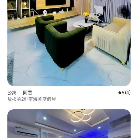
公寓 ｜ 阿贾
平均评分 
5 (4)
放松的2卧室海滩度假屋