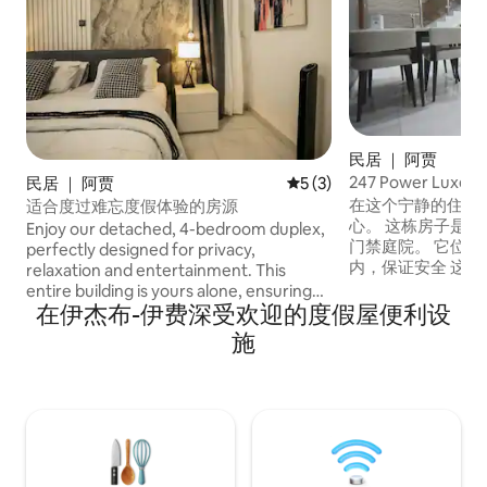
民居 ｜ 阿贾
247 Power Lu
民居 ｜ 阿贾
平均评分 5 分（满分 5 分）
5 (3)
池靠近LBS
在这个宁静的住处
适合度过难忘度假体验的房源
心。 这栋房子是一个安全的大都会街区的
Enjoy our detached, 4-bedroom duplex,
门禁庭院。 它位
perfectly designed for privacy,
内，保证安全 这套酒店式露台复式公寓距
relaxation and entertainment. This
离拉各斯商学院（ Lago
entire building is yours alone, ensuring
）仅3分钟车程，距离
在伊杰布-伊费深受欢迎的度假屋便利设
full fledged privacy. - 4 spacious
餐厅仅1分钟车程，距
bedrooms (ensuite) / Balcony - ⁠PS5 | FIFA
施
Cruz ）、拉古纳（
24 You’ll have access to; 24/7
Atican ） 保证供电，没有发电机噪音或烟
Supermarket, 24/7 Pharmacy, 24/7
雾，宁静的街区是
Laundry Service and other Amenities.
Everything you need delivered to the
door, so you never have to leave the
building. Perfect for Families, Travelers &
Groups of friends looking for a