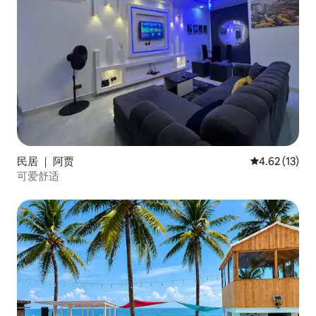
民居 ｜ 阿贾
平均评分 4.6
4.62 (13)
可爱舒适