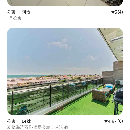
公寓 ｜ 阿贾
平均评分 
5 (4)
1号公寓
公寓 ｜ Lekki
平均评分 4.6
4.67 (6)
豪华海滨双卧顶层公寓，带泳池