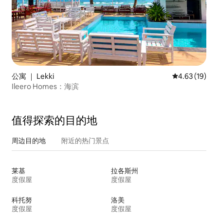
公寓 ｜ Lekki
平均评分 4.6
4.63 (19)
Ileero Homes：海滨
值得探索的目的地
周边目的地
附近的热门景点
莱基
拉各斯州
度假屋
度假屋
科托努
洛美
度假屋
度假屋