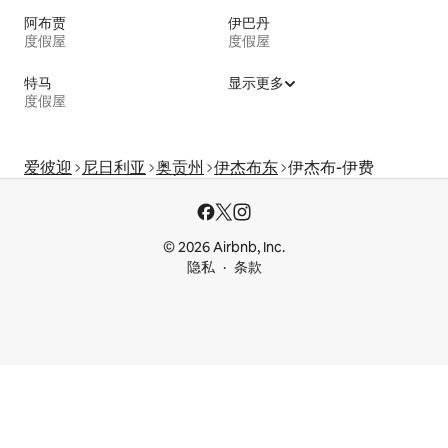
阿布贾
伊巴丹
度假屋
度假屋
特马
显示更多
度假屋
爱彼迎
尼日利亚
奥贡州
伊杰布东
伊杰布-伊费
© 2026 Airbnb, Inc.
隐私
条款