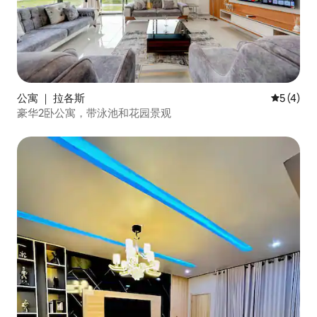
公寓 ｜ 拉各斯
平均评分 
5 (4)
豪华2卧公寓，带泳池和花园景观