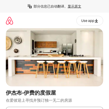
跳
部分信息已自动翻译。
显示原文
至
内
容
Use app
伊杰布-伊费的度假屋
在爱彼迎上寻找并预订独一无二的房源