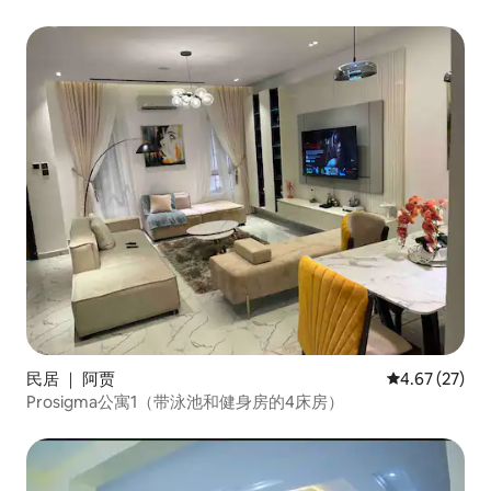
民居 ｜ 阿贾
平均评分 4.6
4.67 (27)
Prosigma公寓1（带泳池和健身房的4床房）