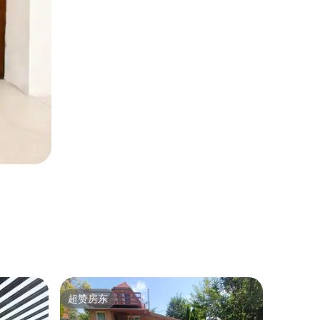
民居 ｜ C
超赞房东
房客
超赞房东
热门「
Anna