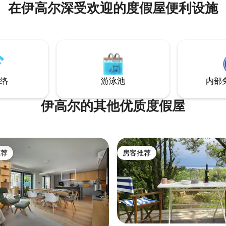
在伊高尔深受欢迎的度假屋便利设施
哮声。 我们精心打造了这个特别
和朋友入住。 封闭的庭院内设有
。 附近有很棒的徒步景点。 但
浴缸、红外桑拿房、烧烤和锅炉
想体验城市的喧嚣，巴拉顿湖
施，以及带顶棚的室外用餐区，
Balaton）的海滨度假小镇Siófok就
纯粹的巴拉顿湖氛围。 车库是封
那里有许多娱乐和购物场所。
常适合在巴拉顿湖附近放松身心
验。
络
游泳池
内部
伊高尔的其他优质度假屋
推荐
房客推荐
客推荐」
房客推荐