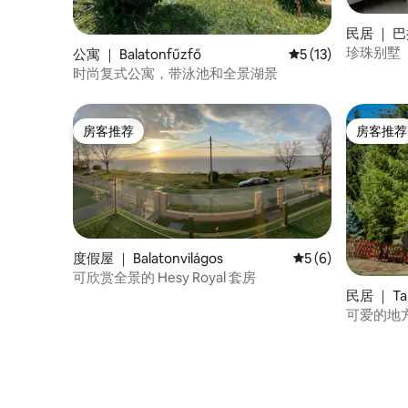
民居 ｜ 
珍珠别墅（Vi
公寓 ｜ Balatonfűzfő
平均评分 5 分（满分
5 (13)
时尚复式公寓，带泳池和全景湖景
房客推荐
房客推荐
房客推荐
房客推荐
度假屋 ｜ Balatonvilágos
平均评分 5 分（满分
5 (6)
可欣赏全景的 Hesy Royal 套房
民居 ｜ Ta
可爱的地