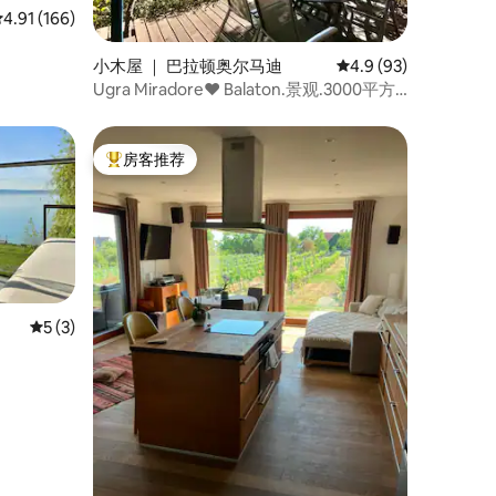
平均评分 4.91 分（满分 5 分），共 166 条评价
4.91 (166)
小木屋 ｜ 巴拉顿奥尔马迪
平均评分 4.9 分（满分
4.9 (93)
Ugra Miradore♥ Balaton.景观.3000平方
米。森林。寂静。
房客推荐
热门「房客推荐」
平均评分 5 分（满分 5 分），共 3 条评价
5 (3)