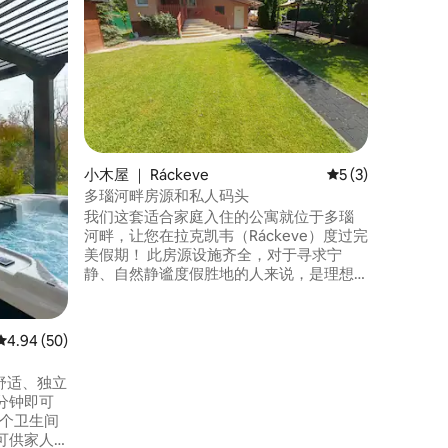
在我们壮
的度假体
Balat
Tihan
适合家庭
祥和，环
色，在阳
的环境中
贵回忆的
小木屋 ｜ Ráckeve
平均评分 5 分（满
5 (3)
多瑙河畔房源和私人码头
我们这套适合家庭入住的公寓就位于多瑙
河畔，让您在拉克凯韦（Ráckeve）度过完
美假期！ 此房源设施齐全，对于寻求宁
静、自然静谧度假胜地的人来说，是理想
的选择。 位于海滨，拥有私人码头，可欣
赏壮丽的景色，并提供绝佳的钓鱼机会。
我们有三间独立的卧室、一间厨房兼客厅
平均评分 4.94 分（满分 5 分），共 50 条评价
4.94 (50)
兼用餐区，以及一间配备淋浴间和洗衣机
的卫生间。 房源内全部装有空调。
上舒适、独立
分钟即可
2个卫生间
可供家人