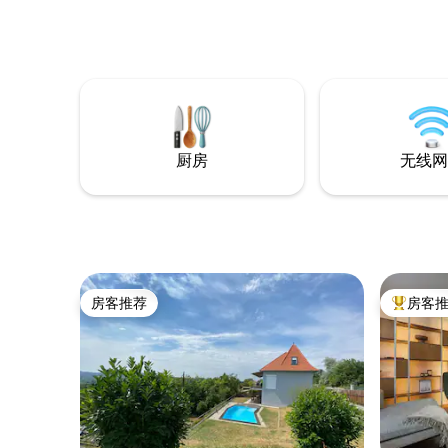
雷德（Balatonfüred）市中心和巴拉顿湖
听鹿的咆
（Lake Balaton）岸边。 非常适合徒步旅
的住宿房源
行者和骑自行车的人。 通往画廊的楼梯很
如果有人
陡，因此请携带尚未安全爬楼梯的儿童一
（Lake 
起前来。 我为婴儿提供旅行床、婴儿浴
在附近，
缸、婴儿尿布台和高脚椅。
厨房
无线网
房客推荐
房客
房客推荐
热门「房