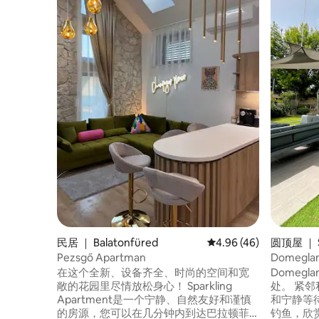
民居 ｜ Balatonfüred
平均评分 4.96 分（满分
4.96 (46)
圆顶屋 ｜ S
Pezsgő Apartman
Domeg
鱼湖
在这个全新、设备齐全、时尚的空间和宽
Domeg
敞的花园里尽情放松身心！ Sparkling
处。 紧
Apartment是一个宁静、自然友好和谨慎
和宁静等
的房源，您可以在几分钟内到达巴拉顿菲
钓鱼，欣