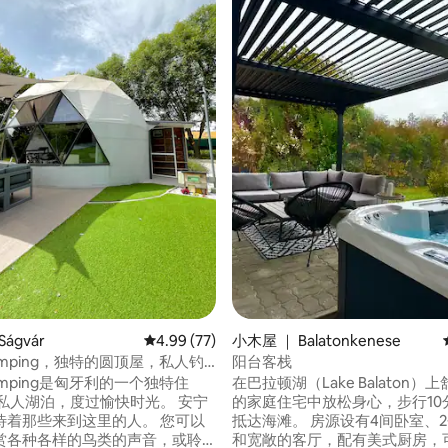
 5 分），共 46 条评价
ágvár
平均评分 4.99 分（满分 5 分），共 77 条评价
4.99 (77)
小木屋 ｜ Balatonkenese
lamping，独特的圆顶屋，私人钓
阳台客栈
lamping是匈牙利的一个独特住
在巴拉顿湖（Lake Balaton）
邻私人湖泊，度过愉快时光。 安宁
的家庭住宅中放松身心，步行10
待着那些来到这里的人。 您可以
抵达海滩。 房源设有4间卧室、
赏各种各样的鸟类的声音，或聆
和宽敞的客厅，配有美式厨房，