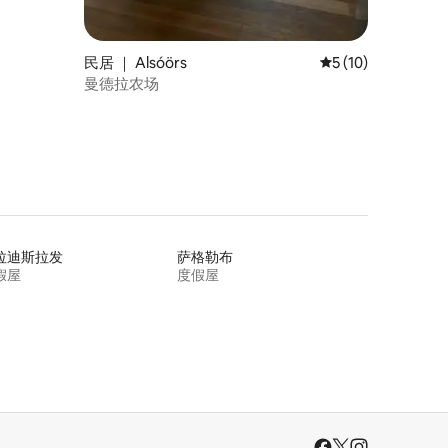
民居 ｜ Alsóörs
平均评分 5 分（满分
5 (10)
曼德拉农场
拉迪斯拉发
萨格勒布
假屋
度假屋