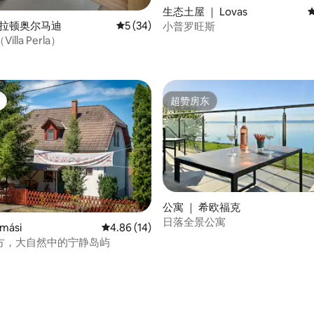
生态土屋 ｜ Lovas
巴拉顿奥尔马迪
平均评分 5 分（满分 5 分），共 34 条评价
5 (34)
小普罗旺斯
lla Perla）
 5 分），共 13 条评价
超赞房东
超赞房东
 5 分），共 6 条评价
公寓 ｜ 希欧福克
日落全景公寓
mási
平均评分 4.86 分（满分 5 分），共 14 条评价
4.86 (14)
方，大自然中的宁静岛屿