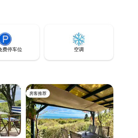
室外按摩
烹饪设
为您提供
闭的。 非
和分享体
免费停车位
空调
房客推荐
房客推荐