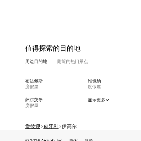
值得探索的目的地
周边目的地
附近的热门景点
布达佩斯
维也纳
度假屋
度假屋
萨尔茨堡
显示更多
度假屋
爱彼迎
匈牙利
伊高尔
© 2026 Airbnb, Inc.
隐私
条款