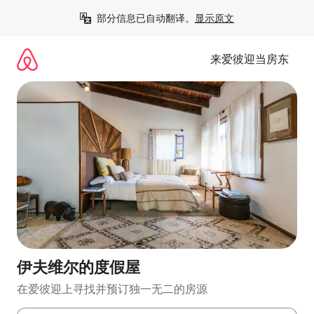
跳
部分信息已自动翻译。
显示原文
至
内
容
来爱彼迎当房东
伊夫维尔的度假屋
在爱彼迎上寻找并预订独一无二的房源