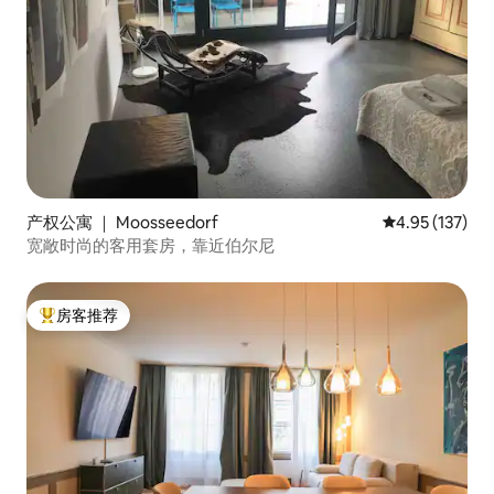
产权公寓 ｜ Moosseedorf
平均评分 4.95
4.95 (137)
宽敞时尚的客用套房，靠近伯尔尼
房客推荐
热门「房客推荐」