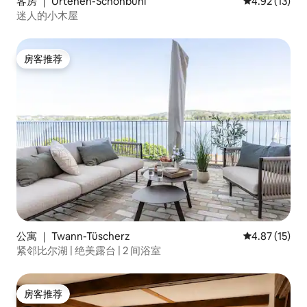
客房 ｜ Urtenen-Schönbühl
平均评分 4.9
4.92 (13)
迷人的小木屋
房客推荐
房客推荐
公寓 ｜ Twann-Tüscherz
平均评分 4.8
4.87 (15)
紧邻比尔湖 | 绝美露台 | 2 间浴室
房客推荐
房客推荐