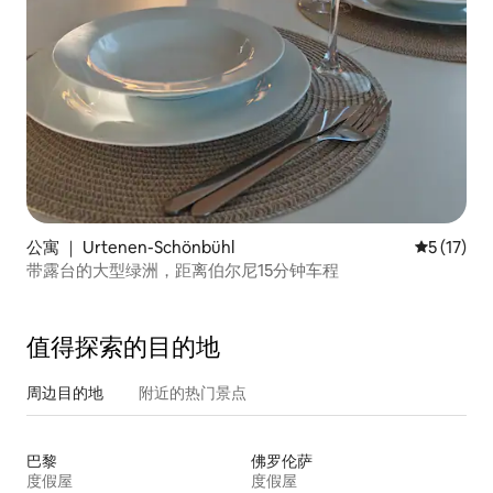
公寓 ｜ Urtenen-Schönbühl
平均评分 5
5 (17)
带露台的大型绿洲，距离伯尔尼15分钟车程
值得探索的目的地
周边目的地
附近的热门景点
巴黎
佛罗伦萨
度假屋
度假屋