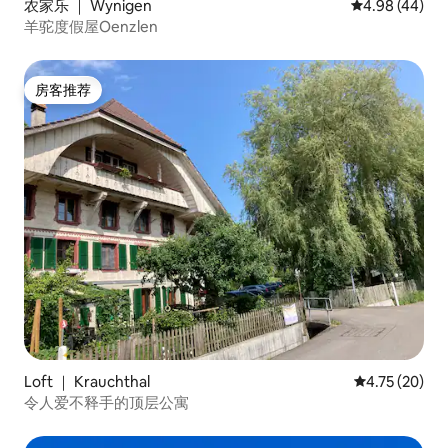
农家乐 ｜ Wynigen
平均评分 4.98
4.98 (44)
羊驼度假屋Oenzlen
房客推荐
房客推荐
Loft ｜ Krauchthal
平均评分 4.7
4.75 (20)
令人爱不释手的顶层公寓