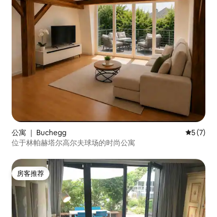
公寓 ｜ Buchegg
平均评分 
5 (7)
位于林帕赫塔尔高尔夫球场的时尚公寓
房客推荐
房客推荐