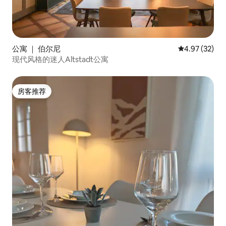
公寓 ｜ 伯尔尼
平均评分 4.9
4.97 (32)
现代风格的迷人Altstadt公寓
房客推荐
房客推荐