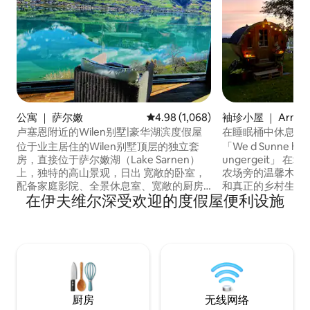
公寓 ｜ 萨尔嫩
平均评分 4.98 分（满分 5 分），共 
4.98 (1,068)
袖珍小屋 ｜ Arni
卢塞恩附近的Wilen别墅|豪华湖滨度假屋
在睡眠桶中休息，
位于业主居住的Wilen别墅顶层的独立套
「We d Sunne hin
房，直接位于萨尔嫩湖（Lake Sarnen）
ungergeit」 在埃曼塔尔，入住我们位于
上，独特的高山景观，日出 宽敞的卧室，
农场旁的温馨木桶
配备家庭影院、全景休息室、宽敞的厨房
和真正的乡村生活
在伊夫维尔深受欢迎的度假屋便利设施
和卫生间（均为私人区域）。 对于3–5位
俯瞰山丘美景，这
房客，楼下还有一间带卫生间的独立卧室
处，尤其是在日落
（电梯通道-共用区域）。 可通往湖泊和花
桶，您自己的户外
园，提供立式桨板、免费停车位和无线网
椅、烧烤设备和照
络。 欢迎儿童入住，仅限小型犬。 最受欢
所和淋浴间位于马
迎的瑞士爱彼迎房源。 大多数精选房源都
干净，与真实的农
能在 1 小时内到达。
厨房
无线网络