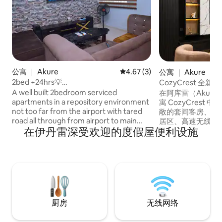
公寓 ｜ Akure
平均评分 4.67 分（满分 5 分）
4.67 (3)
公寓 ｜ Akure
2bed +24hrs💡
CozyCrest 全
+Netflix+DStv+Ac+fan+5min👉👈
于阿库雷
A well built 2bedroom serviced
在阿库雷（Akur
airport
apartments in a repository environment
寓 CozyCrest 中
not too far from the airport with tared
敞的套间客房、现
road all through from airport to main
居区、高速无线网
在伊丹雷深受欢迎的度假屋便利设施
building and also from alagbaka to the
安保服务。 房源位于一个宁静、安全的街
main building with the following features
区，前往主要景点
: Ample parking space Central air
庭、差旅人士或团
condition unit for living room &fans for
正等着您。 无线网络 空调 10个停车位 吹
rooms Standby generator Condusive
风机 洗衣机 带太阳能电池板的 12kVa 逆变
environment 50 inches smart TV
器 15kVa发电机。
Modern sofa Gas and oven cooker Car
pick up from airport/others Special
厨房
无线网络
service request