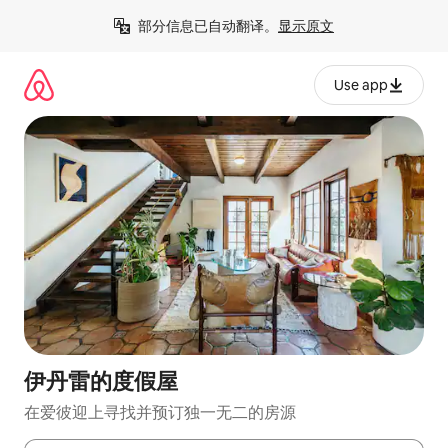
跳
部分信息已自动翻译。
显示原文
至
内
容
Use app
伊丹雷的度假屋
在爱彼迎上寻找并预订独一无二的房源