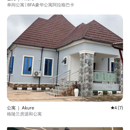
单间公寓 | BFA豪华公寓阿拉格巴卡
公寓 ｜ Akure
平均评分 
4 (7)
格陵兰房源和公寓