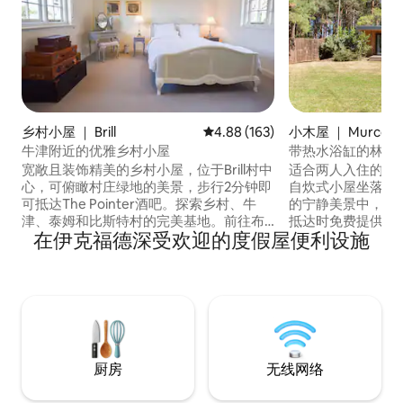
乡村小屋 ｜ Brill
平均评分 4.88 分（满分 5 分），共
4.88 (163)
小木屋 ｜ Murcott
牛津附近的优雅乡村小屋
带热水浴缸的林地
宽敞且装饰精美的乡村小屋，位于Brill村中
适合两人入住的完
心，可俯瞰村庄绿地的美景，步行2分钟即
自炊式小屋坐落在Pa
可抵达The Pointer酒吧。探索乡村、牛
的宁静美景中，配
津、泰姆和比斯特村的完美基地。前往布
抵达时免费提供普
在伊克福德深受欢迎的度假屋便利设施
伦海姆宫、Waddesdon庄园、科茨沃尔
您喜欢不含酒精，请告诉我
德、Silverstone赛道和伦敦都很方便。欢
特村（Bicester V
迎2岁以上的温顺犬只入住！ * Host My
钟车程，房客可以
House管理此房源，该房源归Christopher
额外折扣。 咨询烧烤和自行车租赁。 住宿
& Gillian Scott-Mackirdy所有*
2 晚可享受 15% 
受 20% 的折扣。
厨房
无线网络