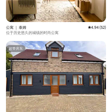
公寓 ｜ 泰姆
平均评分 4.94
4.94 (52)
位于历史悠久的城镇的时尚公寓
超赞房东
超赞房东