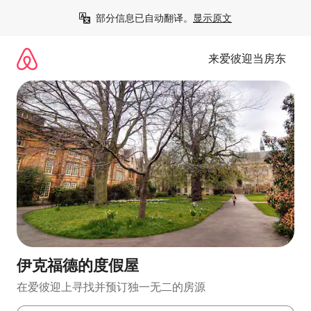
跳
部分信息已自动翻译。
显示原文
至
内
容
来爱彼迎当房东
伊克福德的度假屋
在爱彼迎上寻找并预订独一无二的房源