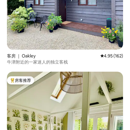
客房 ｜ Oakley
平均评分 4.95
4.95 (162)
牛津附近的一家迷人的独立客栈
房客推荐
热门「房客推荐」