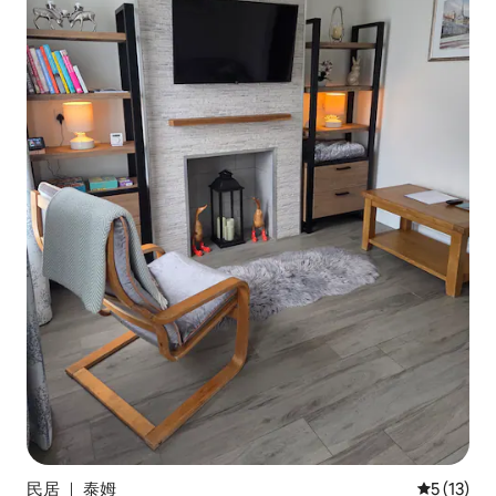
民居 ｜ 泰姆
平均评分 5
5 (13)