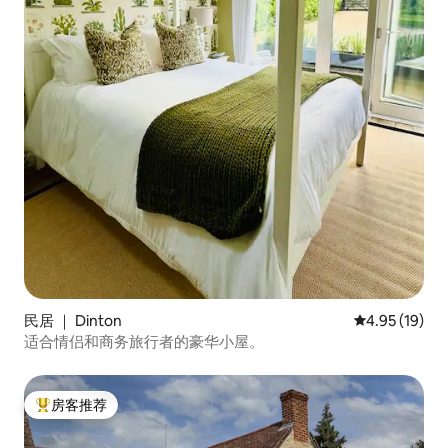
民居 ｜ Dinton
平均评分 4.9
4.95 (19)
适合情侣和商务旅行者的豪华小屋。
房客推荐
热门「房客推荐」