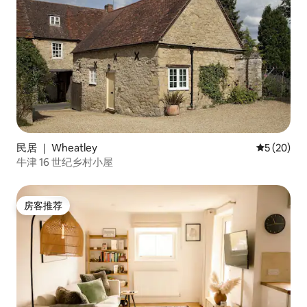
民居 ｜ Wheatley
平均评分 5
5 (20)
牛津 16 世纪乡村小屋
房客推荐
房客推荐