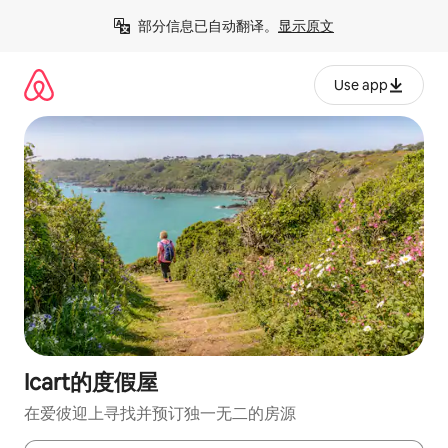
跳
部分信息已自动翻译。
显示原文
至
内
容
Use app
Icart的度假屋
在爱彼迎上寻找并预订独一无二的房源