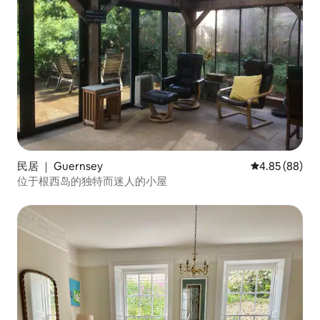
民居 ｜ Guernsey
平均评分 4.85
4.85 (88)
位于根西岛的独特而迷人的小屋