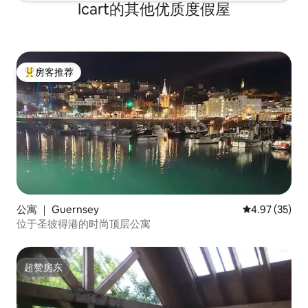
Icart的其他优质度假屋
房客推荐
热门「房客推荐」
公寓 ｜ Guernsey
平均评分 4.9
4.97 (35)
位于圣彼得港的时尚顶层公寓
超赞房东
超赞房东