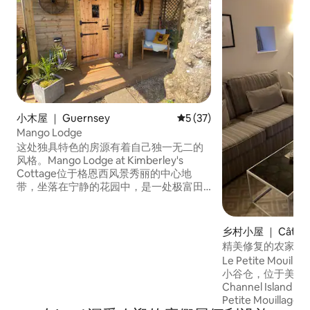
小木屋 ｜ Guernsey
平均评分 5 分（满分 5 分），
5 (37)
Mango Lodge
这处独具特色的房源有着自己独一无二的
风格。Mango Lodge at Kimberley's
Cottage位于格恩西风景秀丽的中心地
带，坐落在宁静的花园中，是一处极富田
园风情的双人度假胜地，由一座简陋的山
羊棚改建而成，其历史可追溯至20世纪60
年代。 这里充满现代风格，奥地利风格的
乡村小屋 ｜ Câtel
木墙和天花板会让您感觉仿佛置身于豪华
精美修复的农家仓房...Le
的阿尔卑斯滑雪小屋，而精心挑选的家具
Le Petite Mou
和配件则营造出温馨的家居氛围。
小谷仓，位于美丽
Channel Island of
Petite Mouil