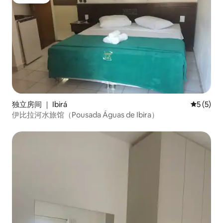
房客推荐
独立房间 ｜ Ibirá
平均评分 
5 (5)
伊比拉河水旅馆（Pousada Águas de Ibira）