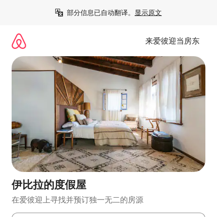
跳
部分信息已自动翻译。
显示原文
至
内
容
来爱彼迎当房东
伊比拉的度假屋
在爱彼迎上寻找并预订独一无二的房源