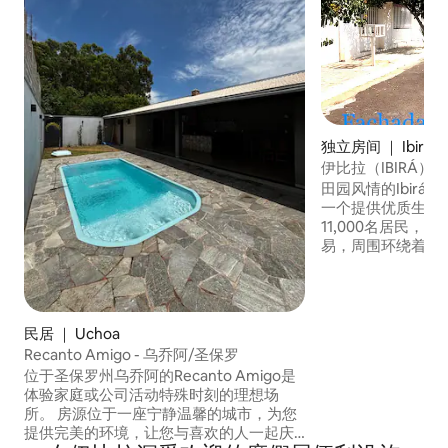
独立房间 ｜ Ibirá
伊比拉（IBIRÁ
田园风情的Ibirá
一个提供优质生活
11,000名居民，
易，周围环绕着美
比拉温泉区距离市
地，拥有5个具有
越了世界上最好的
民居 ｜ Uchoa
Recanto Amigo - 乌乔阿/圣保罗
位于圣保罗州乌乔阿的Recanto Amigo是
体验家庭或公司活动特殊时刻的理想场
所。 房源位于一座宁静温馨的城市，为您
提供完美的环境，让您与喜欢的人一起庆