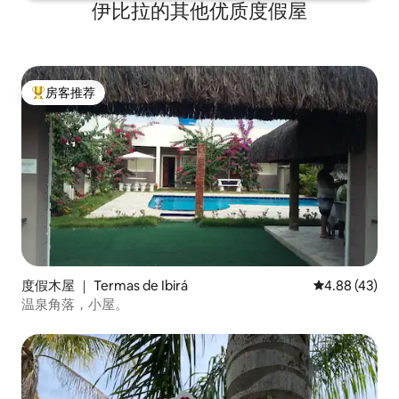
伊比拉的其他优质度假屋
房客推荐
热门「房客推荐」
度假木屋 ｜ Termas de Ibirá
平均评分 4.8
4.88 (43)
温泉角落，小屋。