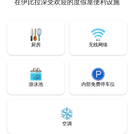
在伊比拉深受欢迎的度假屋便利设施
祝、休息和享受。 住宿期间，您还可以前
往Bar Amigo，这是我们当地的一家酒
吧，充满魅力，有音乐，还有美好的乡村
氛围。快来享受乌乔亚吧！
厨房
无线网络
游泳池
内部免费停车位
空调