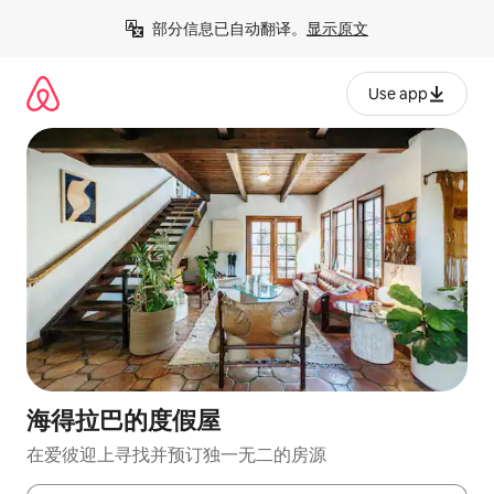
跳
部分信息已自动翻译。
显示原文
至
内
容
Use app
海得拉巴的度假屋
在爱彼迎上寻找并预订独一无二的房源