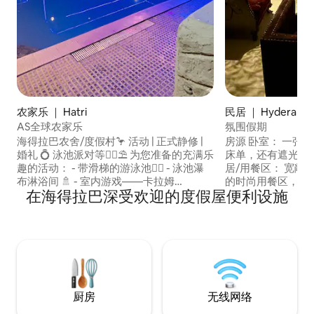
农家乐 ｜ Hatri
民居 ｜ Hyderaba
AS全球农家乐
氛围假期
海得拉巴农舍/度假村🦩 活动 | 正式静修 |
房源 卧室： 一张
婚礼 💍 泳池派对等🏊‍♂️⛱️ 为您准备的充满乐
床单，还有遮光窗帘
趣的活动： - 带滑梯的游泳池🏊‍♀️ - 泳池瀑
居/用餐区： 宽敞的
布淋浴间 🚿 - 室内游戏——卡拉姆
的时尚用餐区，非常适合用
在海得拉巴深受欢迎的度假屋便利设施
（Dabu）、桌上足球（Pati）和大富翁🎲
设施齐全，配备不锈
- 儿童游乐区——滑梯、旋转木马、跷跷板
净、现代化的卫生
和秋千🛝 - 提供烧烤炉和 Seekh 烤炉🍗 -
间、干净毛巾和基本洗漱用
动物角——有鸭子、母鸡和友善的狗狗 🐶
柜和梳妆台空间充
品 亮点 免费高速
厨房
无线网络