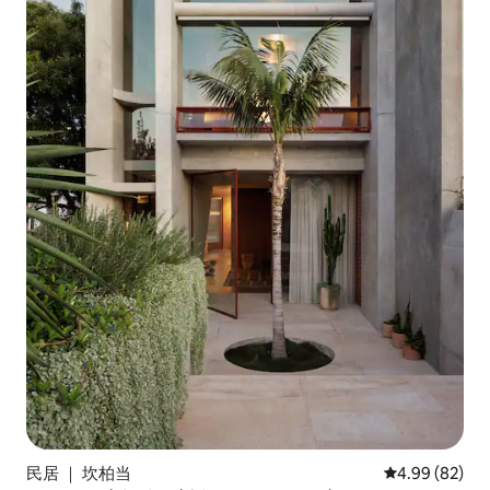
民居 ｜ 坎柏当
平均评分 4.99
4.99 (82)