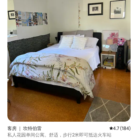
客房 ｜ 坎特伯雷
平均评分 4.7
4.7 (184)
私人花园单间公寓。舒适，步行2米即可抵达火车站