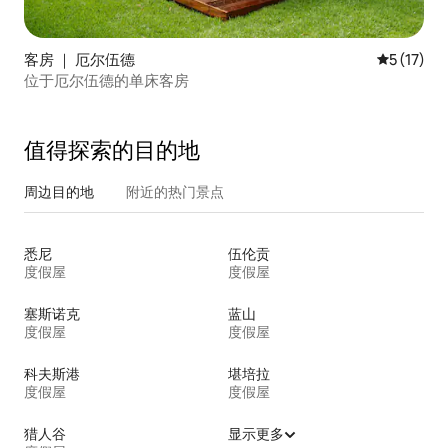
客房 ｜ 厄尔伍德
平均评分 5
5 (17)
位于厄尔伍德的单床客房
值得探索的目的地
周边目的地
附近的热门景点
悉尼
伍伦贡
度假屋
度假屋
塞斯诺克
蓝山
度假屋
度假屋
科夫斯港
堪培拉
度假屋
度假屋
猎人谷
显示更多