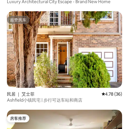
Luxury Architectural City Escape - Brand New Home
超赞房东
超赞房东
民居 ｜ 艾士菲
平均评分 4.7
4.78 (36)
Ashfield小镇民宅 | 步行可达车站和商店
房客推荐
房客推荐