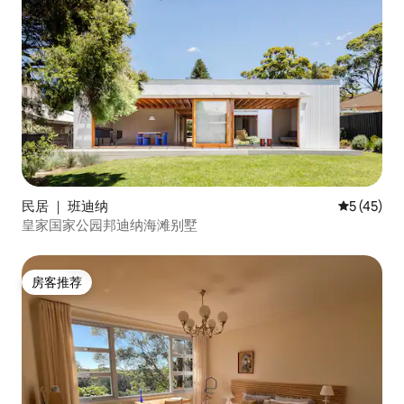
民居 ｜ 班迪纳
平均评分 5
5 (45)
皇家国家公园邦迪纳海滩别墅
房客推荐
房客推荐