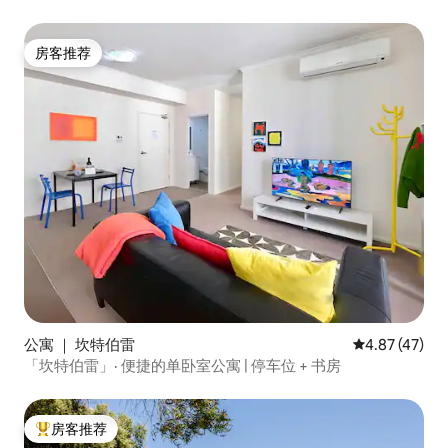
房客推荐
房客推荐
公寓 ｜ 坎特伯雷
平均评分 4.8
4.87 (47)
「坎特伯雷」· 便捷的单卧室公寓 | 停车位 + 书房
房客推荐
热门「房客推荐」