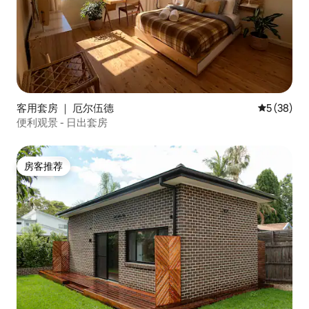
客用套房 ｜ 厄尔伍德
平均评分 5
5 (38)
便利观景 - 日出套房
房客推荐
房客推荐