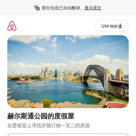
跳
部分信息已自动翻译。
显示原文
至
内
容
Use app
赫尔斯通公园的度假屋
在爱彼迎上寻找并预订独一无二的房源