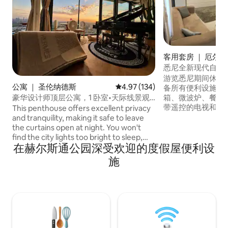
客用套房 ｜ 厄尔
悉尼全新现代自给
游览悉尼期间休息
公寓 ｜ 圣伦纳德斯
平均评分 4.97 分（满分 5 分），共
4.97 (134)
备所有便利设施。 套房包括 小厨房 - 冰
豪华设计师顶层公寓，1 卧室•天际线景观•
箱、微波炉、餐具
停车位
带遥控的电视和Apple TV 无
This penthouse offers excellent privacy
机/烘干机组合 内置
and tranquility, making it safe to leave
室 舒适的双人床 
the curtains open at night. You won't
费停车位 位于市中心，街上有一家咖啡
find the city lights too bright to sleep,
在赫尔斯通公园深受欢迎的度假屋便利设
馆。步行2分钟即可
but instead, you'll enjoy the charming
分钟即可抵达坎特
urban scenery, reminiscent of scenes
施
（Woolworths、A
from a TV drama. Stream piano music via
Bluetooth, light up some aromatic
candles, pour yourself a glass of wine,
and unwind while admiring the endless
city lights and starry night sky. You'll feel
relaxed and forget all your worries in this
serene atmosphere.