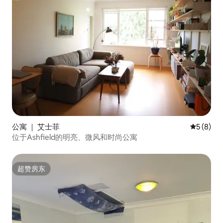
公寓 ｜ 艾士菲
平均评分 
5 (8)
位于Ashfield的明亮、微风和时尚公寓
超赞房东
超赞房东