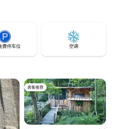
热拉德梅尔湖
季滑雪道40分
alon）村
 可按
，建议预
免费停车位
空调
房客推荐
房客推荐