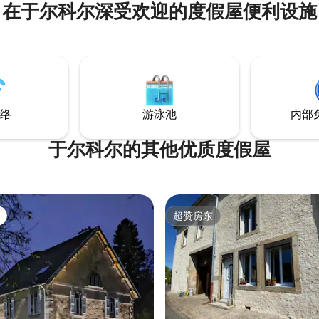
在于尔科尔深受欢迎的度假屋便利设施
备160厘米床的舒适卧室、带淋浴
纳尔（Epinal）25分钟，距离
（Lac de Gerardmer）和冬
allon Saint-Martin。 包括
钟。 朱利安·阿巴隆（Julien Abs
洁服务。 早餐、开胃小吃
有许多山地自行车道。 可以按周预订
奶酪拼盘……可预订，需额外付
晚预订，但根据我们的客人反馈
订2晚。
络
游泳池
内部
于尔科尔的其他优质度假屋
超赞房东
超赞房东