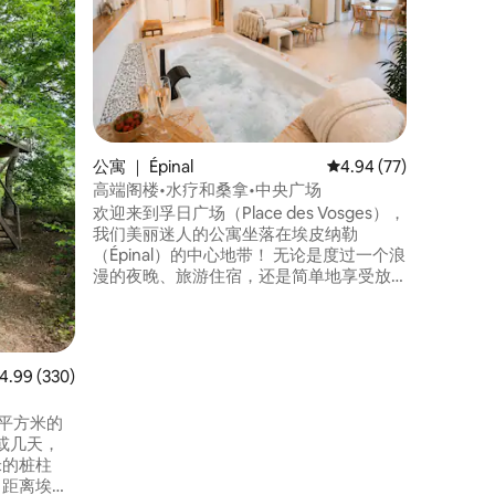
我们的度假屋
住宅，可
萨翁河和Vél
里。 配备独立入口，可通往大花园和田
野，为您
们的房源
墙）装修
馨，房源
公寓 ｜ Épinal
平均评分 4.94 分（满分
4.94 (77)
高端阁楼•水疗和桑拿•中央广场
欢迎来到孚日广场（Place des Vosges），
我们美丽迷人的公寓坐落在埃皮纳勒
（Épinal）的中心地带！ 无论是度过一个浪
漫的夜晚、旅游住宿，还是简单地享受放
松身心的时光，这间独特的茧形房源都将
为您带来难忘的体验。 地理位置优越，可
欣赏热闹的小巷、典型的餐厅、友好的露
台和沿着摩泽尔漫步的漂亮步道。 ✩ 非常
均评分 4.99 分（满分 5 分），共 330 条评价
4.99 (330)
适合情侣入住。✩
或几天，
米的桩柱