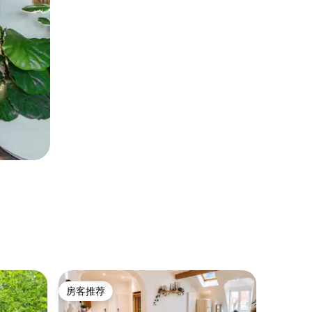
农家乐 ｜ A
房客推荐
房客
房客推荐
热门「
ourt
乡间小屋