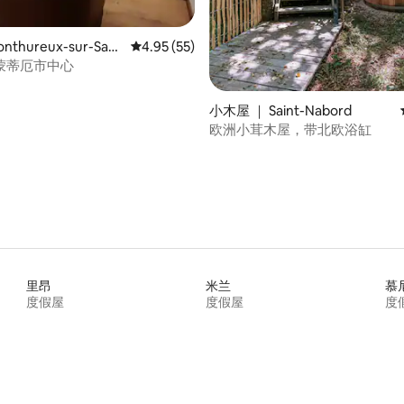
nthureux-sur-Saô
平均评分 4.95 分（满分 5 分），共 55 条评价
4.95 (55)
蒙蒂厄市中心
小木屋 ｜ Saint-Nabord
欧洲小茸木屋，带北欧浴缸
里昂
米兰
慕
度假屋
度假屋
度