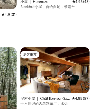
小屋 ｜ Hennezel
平均评分 4.95 分（满分
4.95 (43)
Beekhut小屋，自给自足，带露台
平均评分 4.9 分（满分 5 分），共 31 条评价
4.9 (31)
房客推荐
房客推荐
乡村小屋 ｜ Châtillon-sur-Saô
平均评分 4.95 分（满分
4.95 (87)
ne
十六世纪的古老制革厂，水边