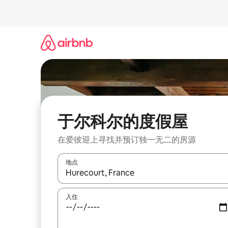
跳
至
内
容
于尔科尔的度假屋
在爱彼迎上寻找并预订独一无二的房源
地点
如有搜索结果，请使用上下方向键查看，或通过点
入住