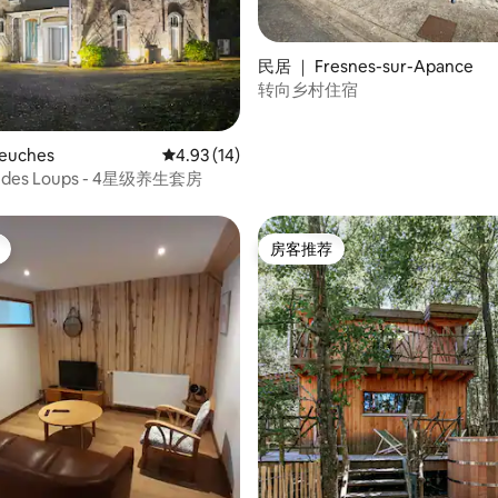
 5 分），共 90 条评价
民居 ｜ Fresnes-sur-Apance
转向乡村住宿
euches
平均评分 4.93 分（满分 5 分），共 14 条评价
4.93 (14)
et des Loups - 4星级养生套房
房客推荐
房客推荐
 5 分），共 74 条评价