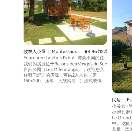
牧羊人小屋 ｜ Montessaux
平均评分 4.96 分（满分 
4.96 (122)
Fourchon shepherd's hut -与众不同的住
宿
我们的房源位于Ballons des Vosges du Sud
自然公园（Les Mille étangs），欢迎您入
住我们舒适的房源，可供2人入住（床
160x200、床单、无线网络...）法式或俄式
早餐、私人北欧浴和桑拿（应要求提
供）。 您将保持安静，置身于大自然的中
心。 许多郊游：标记的徒步旅行、自行车
民居 ｜ Esc
租赁、靠近滑雪度假村La Planche des
小谷仓 -
Belles Filles。 查找我们的第二辆拖车，可
🌿 经过翻新
容纳4-6人（2月13日起可订）。
Le Gra
中。 这间度假屋最多可容纳2名成人和2名
儿童，因为它