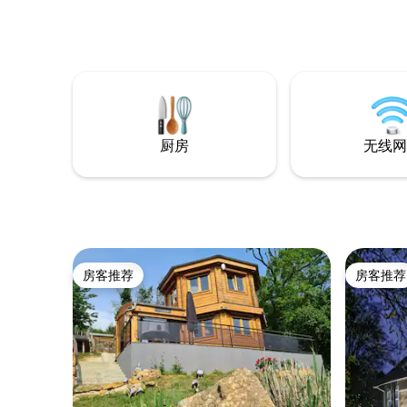
厨房、配
的浴室。 从小屋出发，您可以直接去徒
步，尤其是前往V
床单、毛巾和清
拼盘、烤
费。
厨房
无线网
房客推荐
房客推荐
房客推荐
房客推荐