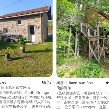
5 分），共 122 条评价
les
平均评分 5 分（满分 5 分），共 12 条评价
5 (12)
树屋 ｜ Raon-aux-Bois
平
 孚日山脉的真实风情
熊的脚印
的旧铁匠铺La Petite Grange -
2星级旅游家具（可容纳2人） 15平方米的
nd Meix欢迎您来到宁静的自然环境
舒适小屋，设备齐全，可住一晚
位于森林边缘，高高地坐落在5
配有折叠沙发。 设备齐全的
上。 位于孚日（Vosges）山麓，距离埃皮