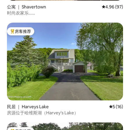
公寓 ｜ Shavertown
平均评分 4.96
4.96 (97)
时尚农家乐……
房客推荐
热门「房客推荐」
民居 ｜ Harveys Lake
平均评分 5
5 (16)
房源位于哈维斯湖（Harvey's Lake）