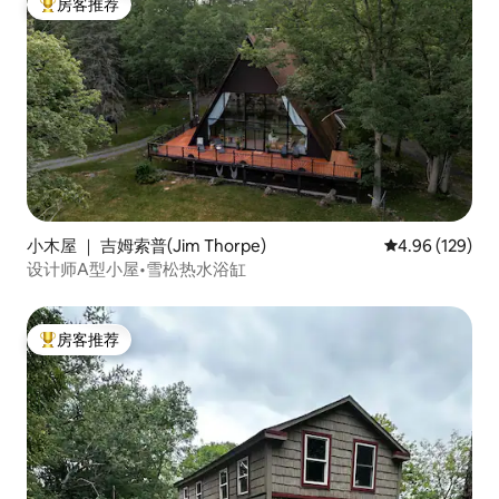
房客推荐
热门「房客推荐」
小木屋 ｜ 吉姆索普(Jim Thorpe)
平均评分 4.96
4.96 (129)
设计师A型小屋•雪松热水浴缸
房客推荐
热门「房客推荐」