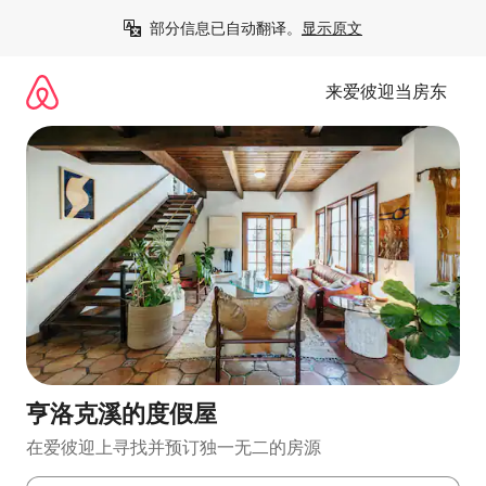
跳
部分信息已自动翻译。
显示原文
至
内
容
来爱彼迎当房东
亨洛克溪的度假屋
在爱彼迎上寻找并预订独一无二的房源