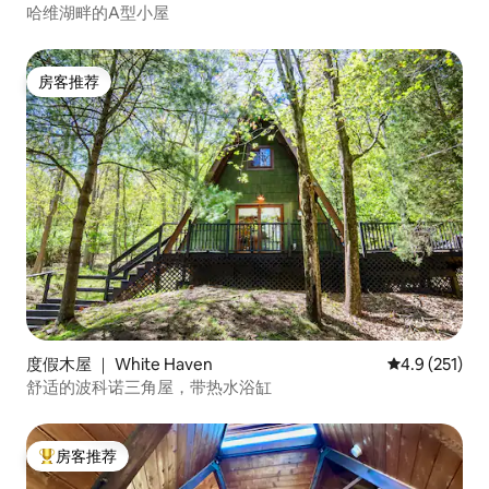
哈维湖畔的A型小屋
房客推荐
房客推荐
度假木屋 ｜ White Haven
平均评分 4.9
4.9 (251)
舒适的波科诺三角屋，带热水浴缸
房客推荐
热门「房客推荐」