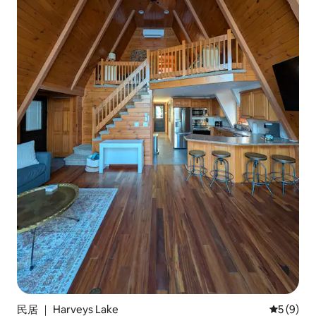
民居 ｜ Harveys Lake
平均评分 
5 (9)