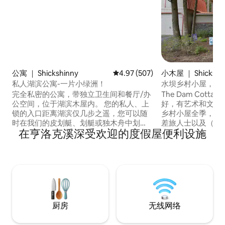
公寓 ｜ Shickshinny
平均评分 4.97 分（满分 5 分），共
4.97 (507)
小木屋 ｜ Shickshi
私人湖滨公寓-一片小绿洲！
水坝乡村小屋，海
完全私密的公寓，带独立卫生间和餐厅/办
The Dam Cot
公空间，位于湖滨木屋内。 您的私人、上
好，有艺术和文化
锁的入口距离湖滨仅几步之遥，您可以随
乡村小屋全季，适
时在我们的皮划艇、划艇或独木舟中划
差旅人士以及（带小
在亨洛克溪深受欢迎的度假屋便利设施
桨……或者，如果心情不错，可以点燃篝
们距离里基茨格伦州立
火。 此房源是一处隐秘的绿洲，可轻松前
Glen State Park
往里克茨格伦（Ricketts Glen）、克诺贝
）、许多有顶桥、贝
尔斯树林（Knoebels Grove）、浮动艺术
Bend Power S
（浮动罐）、摩根山高尔夫球场（Morgan
大学（ Bloomsburg 
Hills Golf Course）、老蒂奥加农场（Old
吉宁格医疗中心（ Geis
Tioga Farm）（高级餐厅）、攀岩和萨斯
奎哈纳河（Susquehanna River）。
厨房
无线网络