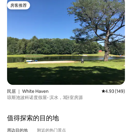
房客推荐
房客推荐
民居 ｜ White Haven
平均评分 4.93
4.93 (149)
琼斯池波科诺度假屋- 滨水，3卧室房源
值得探索的目的地
周边目的地
附近的热门景点