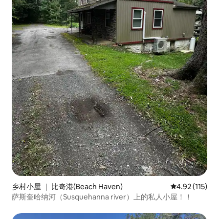
乡村小屋 ｜ 比奇港(Beach Haven)
平均评分 4.92
4.92 (115)
萨斯奎哈纳河（Susquehanna river）上的私人小屋！！