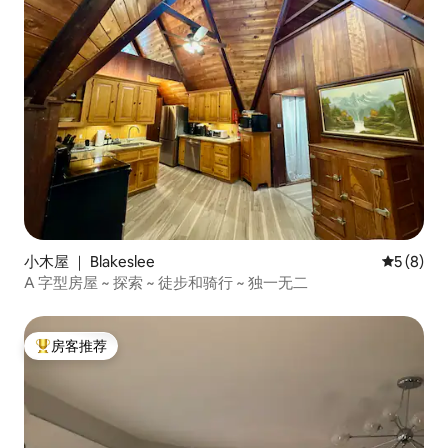
小木屋 ｜ Blakeslee
平均评分 
5 (8)
A 字型房屋 ~ 探索 ~ 徒步和骑行 ~ 独一无二
房客推荐
热门「房客推荐」