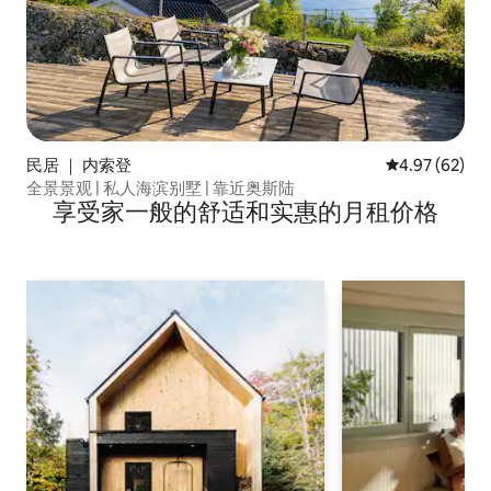
民居 ｜ 内索登
平均评分 4.97
4.97 (62)
全景景观 | 私人海滨别墅 | 靠近奥斯陆
享受家一般的舒适和实惠的月租价格