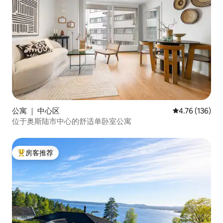
公寓 ｜ 中心区
平均评分 4.76
4.76 (136)
位于奥斯陆市中心的舒适单卧室公寓
房客推荐
热门「房客推荐」