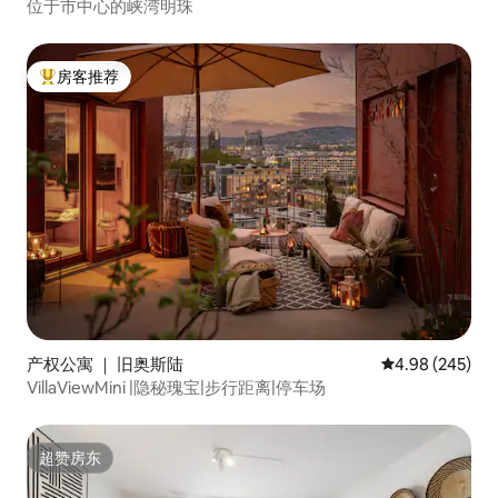
位于市中心的峡湾明珠
房客推荐
热门「房客推荐」
产权公寓 ｜ 旧奥斯陆
平均评分 4.98
4.98 (245)
VillaViewMini |隐秘瑰宝|步行距离|停车场
超赞房东
超赞房东