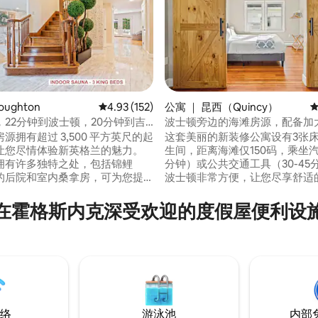
oughton
平均评分 4.93 分（满分 5 分），共 152 条评价
4.93 (152)
公寓 ｜ 昆西（Quincy）
平
，22分钟到波士顿，20分钟到吉
波士顿旁边的海滩房源，配备加
 5 分），共 85 条评价
场
床，免费停车
源拥有超过 3,500 平方英尺的起
这套美丽的新装修公寓设有3张床
让您尽情体验新英格兰的魅力。
生间，距离海滩仅150码，乘坐汽车
拥有许多独特之处，包括锦鲤
分钟）或公共交通工具（30-45
的后院和室内桑拿房，可为您提
波士顿非常方便，让您尽享舒适
短期或长期住宿体验。 房源位
验。 这是一间宽敞的1300平方英尺的公
社区内，步行即可抵达格伦回声
寓，刚刚经过全面改造，保留了
在霍格斯内克深受欢迎的度假屋便利设
n Echo Park），在那里可以徒步
色，拥有大量的窗户和光线。 设备齐全的
厨房、三张全新舒适的床、55英
备可容纳 6 辆车的车道，街边
沙发、工作和用餐区、新卫生间
足。允许携带宠物入住！
衣橱和免费街外停车位，让您在
情放松。
络
游泳池
内部