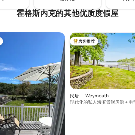
霍格斯内克的其他优质度假屋
房客推荐
热门「房客推荐」
5 分），共 25 条评价
民居 ｜ Weymouth
现代化的私人海滨景观房源 + 电
电器