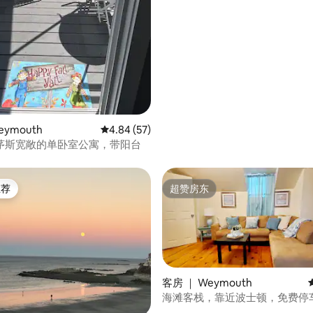
eymouth
平均评分 4.84 分（满分 5 分），共 57 条评价
4.84 (57)
茅斯宽敞的单卧室公寓，带阳台
推荐
超赞房东
客推荐」
超赞房东
客房 ｜ Weymouth
海滩客栈，靠近波士顿，免费停