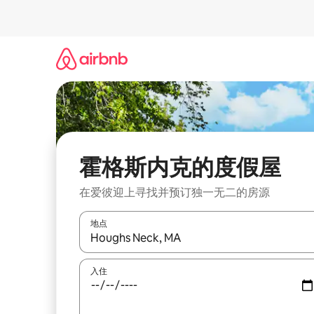
跳
至
内
容
霍格斯内克的度假屋
在爱彼迎上寻找并预订独一无二的房源
地点
如有搜索结果，请使用上下方向键查看，或通过点
入住