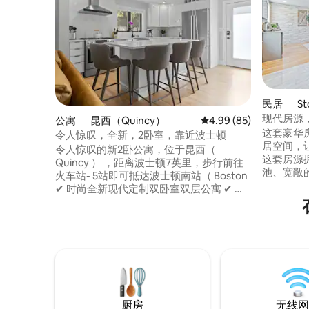
民居 ｜ St
现代房源
公寓 ｜ 昆西（Quincy）
平均评分 4.99 分（满分
4.99 (85)
列特体育
这套豪华房
令人惊叹，全新，2卧室，靠近波士顿
居空间，
令人惊叹的新2卧公寓，位于昆西（
这套房源
Quincy ） ，距离波士顿7英里，步行前往
池、宽敞
火车站- 5站即可抵达波士顿南站（ Boston
供更舒适的
✔ 时尚全新现代定制双卧室双层公寓 ✔ 最
于安静的
高速无线网络-千兆加速 ✔ 豪华生活-马图
公园（Gle
克豪华床上用品、毛巾和枕头 ✔ 豪华加大
和钓鱼。 距离商店和主要高速公路仅 2 分
双人床混合床垫 Restoration Hardware和
钟路程，配
CB2✔的家具 ✔ 私人户外露台，配备
停车位充
Pollywood Adirondack椅子 ✔ 地理位置优
越-位于昆西市，步行即可抵达商店、餐
厅，靠近波士顿
厨房
无线网