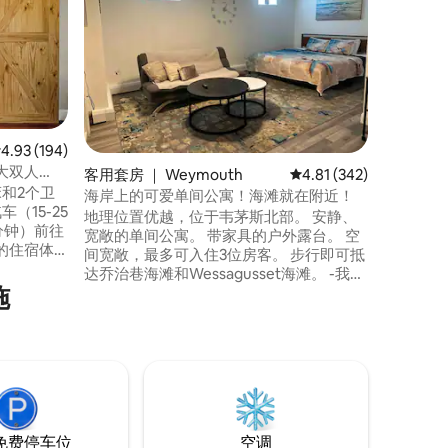
宁静的海
斯凯特海滩（
光滑的沙
私人住宅
间浴室、
第三卧室
费无线网
轻松抵达
均评分 4.93 分（满分 5 分），共 194 条评价
4.93 (194)
步道、历
大双人
客用套房 ｜ Weymouth
平均评分 4.81 分（满分 
4.81 (342)
浪漫度假
和2个卫
海岸上的可爱单间公寓！海滩就在附近！
（15-25
地理位置优越，位于韦茅斯北部。 安静、
分钟）前往
宽敞的单间公寓。 带家具的户外露台。 空
的住宿体
间宽敞，最多可入住3位房客。 步行即可抵
达乔治巷海滩和Wessagusset海滩。 -我们
许多特
施
街区有便利店、披萨和三明治店。 -距离
Hingham造船厂2英里 距离南塔斯凯特海滩
寸电视、
5英里远 -位于几个通勤火车站之间，街道
、步入式
对面就是公交车站。 -距离昆西中心4英里 -
旅途中尽
前往波士顿需30分钟车程！
免费停车位
空调