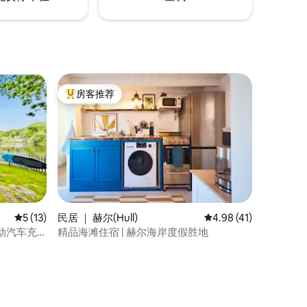
房客推荐
热门「房客推荐」
平均评分 5 分（满分 5 分），共 13 条评价
5 (13)
民居 ｜ 赫尔(Hull)
平均评分 4.98 分（满分
4.98 (41)
动汽车充
精品海滩住宿 | 赫尔海岸度假胜地